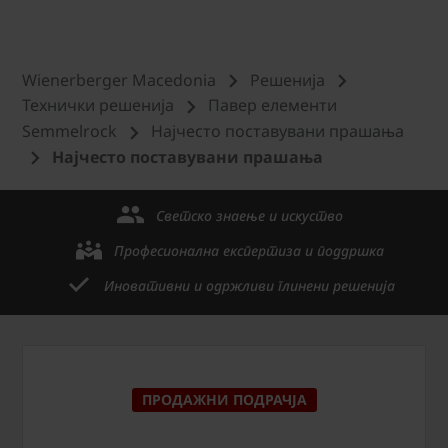
Wienerberger Macedonia
Решенија
Технички решениjа
Павер елементи
Semmelrock
Најчесто поставувани прашања
Најчесто поставувани прашања
Светско знаење и искуство
Професионална експертиза и поддршка
Иновативни и одржливи глинени решенија
ПРОДАЖНИ ПОДРАЧЈА