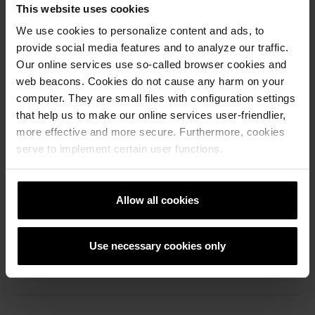
This website uses cookies
We use cookies to personalize content and ads, to
provide social media features and to analyze our traffic.
Our online services use so-called browser cookies and
web beacons. Cookies do not cause any harm on your
КАКО ДА СЕ ЗАШТИТИ ПОВРШИНАТА?
computer. They are small files with configuration settings
that help us to make our online services user-friendlier,
more effective and more secure. Furthermore, cookies
serve to implement certain user functions.
КАКО ДА ГО ИЗБЕРАМ ВИСТИНСКИОТ ПРОИЗВОД
ЗА МЕНЕ?
Allow all cookies
Use necessary cookies only
КОЈА Е РАЗЛИКАТА ПОМЕЃУ БЕХАТОН И ПЛОЧКИ?