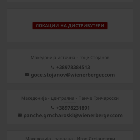
ЛОКАЦИИ НА ДИСТРИБУТЕРИ
Македонија источна - Гоце Стојанов
+38978384513
goce.stojanov@wienerberger.com
Mакедонија - централна - Панче Грнчароски
+38978231891
panche.grncharoski@wienerberger.com
Mакедонија - западна - Игор Стојановски