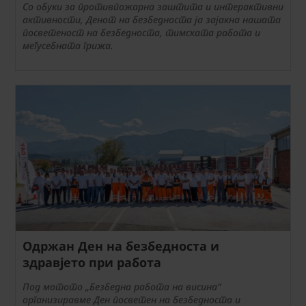
Со обуки за противпожарна заштита и интерактивни
активности, Денот на безбедноста ја зајакна нашата
посветеност на безбедноста, тимската работа и
меѓусебната грижа.
Одржан Ден на безбедноста и
здравјето при работа
Под мотото „Безбедна работа на висина“
организиравме Ден посветен на безбедноста и