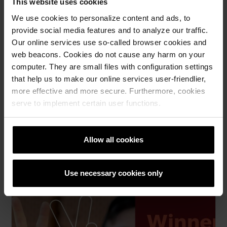
This website uses cookies
We use cookies to personalize content and ads, to
provide social media features and to analyze our traffic.
Our online services use so-called browser cookies and
web beacons. Cookies do not cause any harm on your
computer. They are small files with configuration settings
that help us to make our online services user-friendlier,
more effective and more secure. Furthermore, cookies
Винербергер ги менува имињата на
serve to implement certain user functions.
своите покривни ќерамиди
Wienerberger отсекогаш се трудел да работи во
служба на своите соработници и да ги направи
Allow all cookies
своите производи и услуги што е можно подостапни и
целосни.
Use necessary cookies only