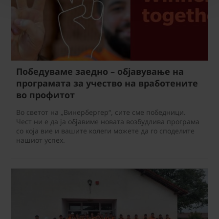
Победуваме заедно – објавување на
програмата за учество на вработените
во профитот
Во светот на „Винербергер“, сите сме победници.
Чест ни е да ја објавиме новата возбудлива програма
со која вие и вашите колеги можете да го споделите
нашиот успех.