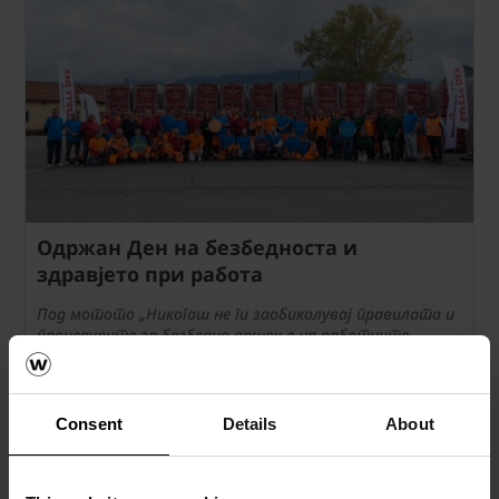
Одржан Ден на безбедноста и
здравјето при работа
Под мотото „Никогаш не ги заобиколувај правилата и
процедурите за безбедно вршење на работните
задачи“ организиравме Ден посветен на безбедноста и
здравјето при работа за своите вработени.
Consent
Details
About