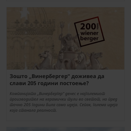
Зошто „Винербергер“ доживеа да
слави 205 години постоење?
Компанијата „Винербергер“ денес е најголемиот
производител на керамички тули во светот, но пред
точно 205 години била само идеја. Сепак, голема идеја
која станала реалност.