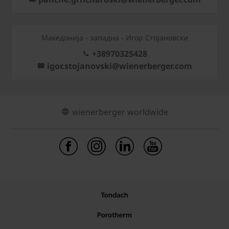
Mакедонија - западна - Игор Стојановски
+38970325428
igor.stojanovski@wienerberger.com
wienerberger worldwide