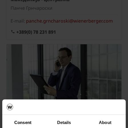
Панче Грнчароски
E-mail:
panche.grncharoski@wienerberger.com
+389(0) 78 231 891
Mакедонија - западна
Игор Стојановски
Consent
Details
About