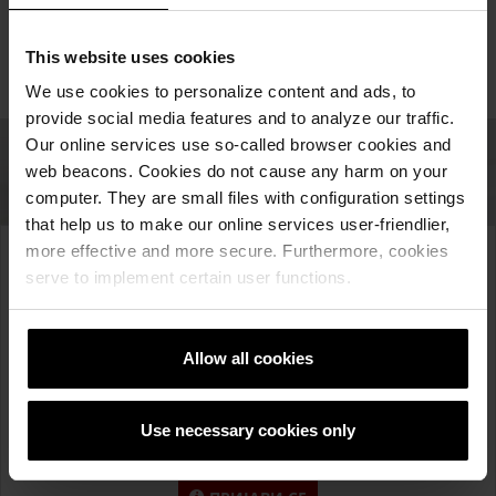
E-mail:
igor.stojanovski@wienerberger.com
+389(0) 70 325 428
This website uses cookies
We use cookies to personalize content and ads, to
provide social media features and to analyze our traffic.
Our online services use so-called browser cookies and
web beacons. Cookies do not cause any harm on your
computer. They are small files with configuration settings
that help us to make our online services user-friendlier,
more effective and more secure. Furthermore, cookies
Пријава за Newsletter
serve to implement certain user functions.
Претплатете се на нашиот Newsletter и први
информирајте се за сите новитети и промоции.
Allow all cookies
Внесете го Вашето име и е-пошта.
Use necessary cookies only