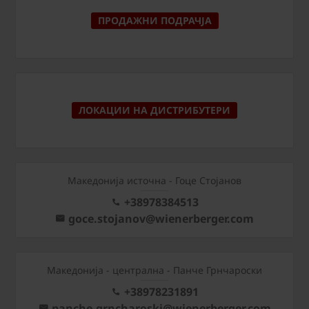
ПРОДАЖНИ ПОДРАЧЈА
ЛОКАЦИИ НА ДИСТРИБУТЕРИ
Македонија источна - Гоце Стојанов
+38978384513
goce.stojanov@wienerberger.com
Mакедонија - централна - Панче Грнчароски
+38978231891
panche.grncharoski@wienerberger.com