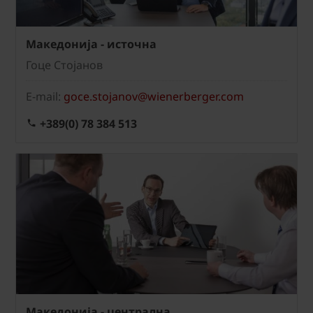
Македонија - источна
Гоце Стојанов
E-mail:
goce.stojanov@wienerberger.com
+389(0) 78 384 513
Mакедонија - централна