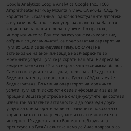
Google Analytics: Google Analytics Google Inc., 1600
Amphitheater Parkway Mountain View, CA 94043, САД, ги
користи т.н. „колачиња“, односно текстуалните датотеки
зачувани во Вашиот компјутер, за анализа на Вашето
користење на нашите онлајн-услуги. По правило,
информациите за Вашето однесување како корисник,
собрани со „колачињата“, се префрлаат на серверот на
Гугл во САД и се зачувуваат таму. Во случај на
активирање на анонимизација на IP-адресите во
мрежните услуги, Гугл ќе ја скрати Вашата IP адреса во
земјите-членки на ЕУ и во европската економска област.
Само во исклучителни случаи, целосната IP-адреса ќе
биде испратена до серверот на Гугл во САД и таму ќе
биде скратена. Во име на операторот на мрежните
услуги, Гугл ќе ги искористи овие информации за да ја
процени Вашата употреба на онлајн-услугите, да состави
извештаи за таквите активности и да обезбеди други
услуги за операторите на веб-страниците поврзани со
користењето на онлајн-услугите и на активностите на
интернет. IP-адресата што Вашиот пребарувач ја
пренесува на Гугл Аналитикс нема да биде поврзана со