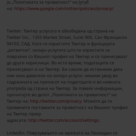
ја „Политиката за приватност“ на Јутуб
на:
https://www.google.com/intl/en/policies/privacy/
.
Twitter: Твитер услугата е обезбедена од страна на
Twitter Inc., 1355 Market Street, Suite 900, Сан Франциско
94103, САД. Кога ги користите Твитер и функцијата
„ретвитни“, онлајн-услугите што ги користите се
поврзани со Вашиот профил на Твитер и се пренесуваат
до други корисници. Во исто време, податоците се
пренесуваат и на Твитер. Би сакале да истакнеме дека
ние како даватели на онлајн-услуги, немаме увид во
содржината на преносот на податоците и во нивната
употреба од страна на Твитер. За повеќе информации,
прочитајте во делот „Политиката за приватност“ на
Твитер на:
http://twitter.com/privacy
. Можете да ги
промените поставките за приватност на Вашиот профил
на Твитер преку
адресата:
http://twitter.com/account/settings
.
LinkedIn: Поврзувањето на мрежата на Линкедин се