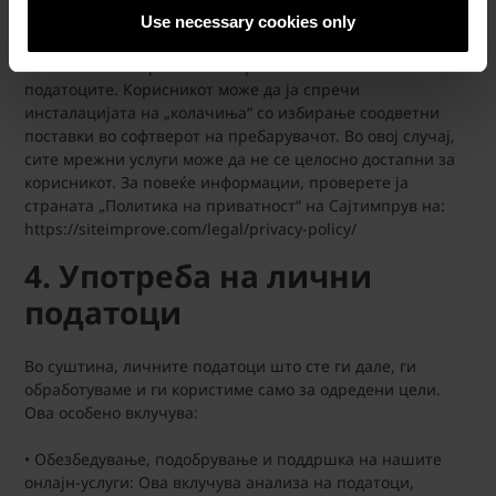
добиените податоци на трети страни. Сајтимпрув ги
Use necessary cookies only
складира и обработува собраните податоци во
согласност со германските правила за заштита на
податоците. Корисникот може да ја спречи
инсталацијата на „колачиња“ со избирање соодветни
поставки во софтверот на пребарувачот. Во овој случај,
сите мрежни услуги може да не се целосно достапни за
корисникот. За повеќе информации, проверете ја
страната „Политика на приватност“ на Сајтимпрув на:
https://siteimprove.com/legal/privacy-policy/
4. Употреба на лични
податоци
Во суштина, личните податоци што сте ги дале, ги
обработуваме и ги користиме само за одредени цели.
Ова особено вклучува:
• Обезбедување, подобрување и поддршка на нашите
онлајн-услуги: Ова вклучува анализа на податоци,