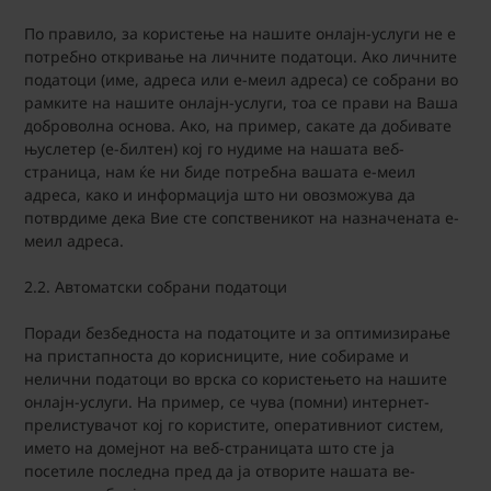
По правило, за користење на нашите онлајн-услуги не е
потребно откривање на личните податоци. Ако личните
податоци (име, адреса или е-меил адреса) се собрани во
рамките на нашите онлајн-услуги, тоа се прави на Ваша
доброволна основа. Ако, на пример, сакате да добивате
њуслетер (е-билтен) кој го нудиме на нашата веб-
страница, нам ќе ни биде потребна вашата е-меил
адреса, како и информација што ни овозможува да
потврдиме дека Вие сте сопственикот на назначената е-
меил адреса.
2.2. Автоматски собрани податоци
Поради безбедноста на податоците и за оптимизирање
на пристапноста до корисниците, ние собираме и
нелични податоци во врска со користењето на нашите
онлајн-услуги. На пример, се чува (помни) интернет-
прелистувачот кој го користите, оперативниот систем,
името на домејнот на веб-страницата што сте ја
посетиле последна пред да ја отворите нашата ве-