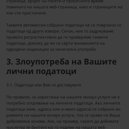
страница, бројот на посети и просечното време
поминато на нашата веб-страница, како и страниците на
кои сте пристапиле.
Таквите автоматски собрани податоци не се поврзани со
податоци од други извори. Сепак, ние го задржуваме
правото ретроспективно да ги провериме таквите
податоци, доколку да ни се сврти вниманието на
одредени индикации за нелегална употреба.
3. Злоупотреба на Вашите
лични податоци
3.1. Податоци кои Вие ги доставувате
По правило, за користење на нашите онлајн-услуги не е
потребно откривање на личните податоци. Ако личните
податоци (име, адреса или е-меил адреса) се собрани во
рамките на нашите онлајн-услуги, тоа се прави на Ваша
доброволна основа. Ако, на пример, сакате да добивате
њуслетер (е-билтен) кој го нудиме на нашата веб-