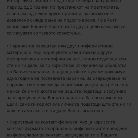
Во тој случај, Вашите податоци ќе бидат зачувани ва
период од 2 години по престанокот на претплатата,
освен ако од некои други причини, законски не е
дозволено складирање на подолго време. Ние ќе ги
користиме Вашите податоци за други цели само ако се
согласувате со таквото користење.
• Нарачка на извештаи или други информативни
материјали: Ако нарачувате извештаи или други
информативни материјали од нас, лични податоци кои
сте ни ги дале, ќе ги користиме исклучиво за обработка
на Вашите нарачки, а најдоцна ќе ги чуваме максимум
една година од последната нарачка. За извршување на
нарачка, ние можеме да користиме услуги од трети лица
на кои ќе им ги доставиме Вашите податоци исклучиво
за извршување на Вашата нарачка. За понатамошни
цели, само ги користиме личните податоци што сте ни ги
дале и само ако сте ни дале Ваша согласност.
• Користење на контакт-формата: Ако ја користите
контакт-формата за прашања, информациите наведени
во формуларот за контакт, вклучувајќи ги и Вашите