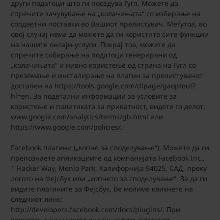
други податоци што ги поседува Гугл. Можете да
спречите зачувување на „колачињата“ со избирање на
соодветни поставки во Вашиот прелистувач. Меѓутоа, во
овој случај нема да можете да ги користите сите функции
на нашите онлајн-услуги. Покрај тоа, можете да
спречите собирање на податоци генерирани од
„колачињата“ и нивно користење од страна на Гугл со
преземање и инсталирање на плагин за прелистувачот
достапен на https://tools.google.com/dlpage/gaoptout?
hl=en. За подетални информации за условите за
користење и политиката за приватност, видете го делот:
www.google.com/analytics/terms/gb.html или
https://www.google.com/policies/.
Facebook плагини („копче за споделување“): Можете да ги
препознаете апликациите од компанијата Facebook Inc.,
1 Hacker Way, Menlo Park, Калифорнија 94025, САД, преку
логото на Фејсбук или „копчето за споделување“. За да ги
видите плагините за Фејсбук, Ве молиме кликнете на
следниот линк:
http://developers.facebook.com/docs/plugins/. При
користење на нашите онлајн-услуги, плагинот