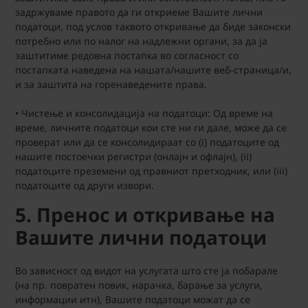
задржуваме правото да ги откриеме Вашите лични
податоци, под услов таквото откривање да биде законски
потребно или по налог на надлежни органи, за да ја
заштитиме редовна постапка во согласност со
постапката наведена на нашата/нашите веб-страница/и,
и за заштита на горенаведените права.
• Чистење и консолидација на податоци: Од време на
време, личните податоци кои сте ни ги дале, може да се
проверат или да се консолидираат со (i) податоците од
нашите постоечки регистри (онлајн и офлајн), (ii)
податоците преземени од правниот претходник, или (iii)
податоците од други извори.
5. Пренос и откривање на
Вашите лични податоци
Во зависност од видот на услугата што сте ја побарале
(на пр. повратен повик, нарачка, барање за услуги,
информации итн), Вашите податоци можат да се