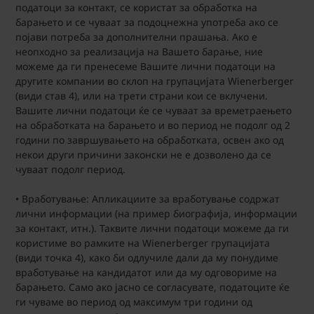
податоци за контакт, се користат за обработка на
барањето и се чуваат за подоцнежна употреба ако се
појави потреба за дополнителни прашања. Ако е
неопходно за реализација на Вашето барање, ние
можеме да ги пренесеме Вашите лични податоци на
другите компании во склоп на групацијата Wienerberger
(види став 4), или на трети страни кои се вклучени.
Вашите лични податоци ќе се чуваат за времетраењето
на обработката на барањето и во период не подолг од 2
години по завршувањето на обработката, освен ако од
некои други причини законски не е дозволено да се
чуваат подолг период.
• Вработување: Апликациите за вработување содржат
лични информации (на пример биографија, информации
за контакт, итн.). Таквите лични податоци можеме да ги
користиме во рамките на Wienerberger групацијата
(види точка 4), како би одлучиле дали да му понудиме
вработување на кандидатот или да му одговориме на
барањето. Само ако јасно се согласувате, податоците ќе
ги чуваме во период од максимум три години од