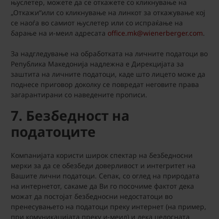
њуслетер, можете да се откажете со кликнување на
„Откажи“или со кликнување на линкот за откажување кој
се наоѓа во самиот њуслетер или со испраќање на
барање на и-меил адресата
office.mk@wienerberger.com
.
За надгледување на обработката на личните податоци во
Република Македонија надлежна е Дирекцијата за
заштита на личните податоци, каде што лицето може да
поднесе приговор доколку се повредат неговите права
загарантирани со наведените прописи.
7. Безбедност на
податоците
Компанијата користи широк спектар на безбедносни
мерки за да се обезбеди доверливост и интегритет на
Вашите лични податоци. Сепак, со оглед на природата
на интернетот, сакаме да Ви го посочиме фактот дека
можат да постојат безбедносни недостатоци во
пренесувањето на податоци преку интернет (на пример,
при комуникацијата преку и-меил) и дека целосната