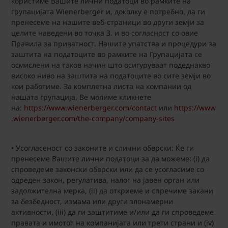
користиме Вашите лични податоци во рамките на
групацијата Wienerberger и, доколку е потребно, да ги
пренесеме на нашите веб-страници во други земји за
целите наведени во точка 3. и во согласност со овие
Правила за приватност. Нашите упатства и процедури за
заштита на податоците во рамките на Групацијата се
осмислени на таков начин што осигуруваат подеднакво
високо ниво на заштита на податоците во сите земји во
кои работиме. За комплетна листа на компании од
нашата групација, Ве молиме кликнете
на:
https://www.wienerberger.com/contact
или
https://www
.wienerberger.com/the-company/company-sites
• Усогласеност со законите и слични обврски: Ќе ги
пренесеме Вашите лични податоци за да можеме: (i) да
спроведеме законски обврски или да се усогласиме со
одреден закон, регулатива, налог на јавен орган или
задолжителна мерка, (ii) да откриеме и спречиме закани
за безбедност, измама или други злонамерни
активности, (iii) да ги заштитиме и/или да ги спроведеме
правата и имотот на компанијата или трети страни и (iv)