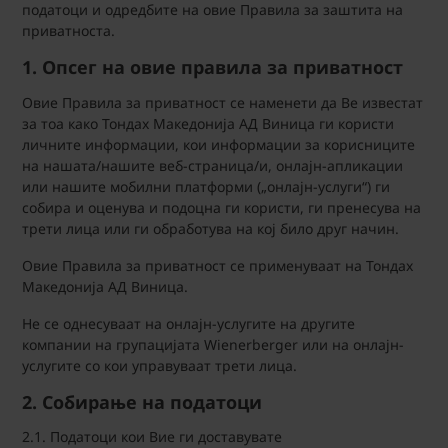
податоци и одредбите на овие Правила за заштита на
приватноста.
1. Опсег на овие правила за приватност
Овие Правила за приватност се наменети да Ве известат
за тоа како Тондах Македонија АД Виница ги користи
личните информации, кои информации за корисниците
на нашата/нашите веб-страница/и, онлајн-апликации
или нашите мобилни платформи („онлајн-услуги“) ги
собира и оценува и подоцна ги користи, ги пренесува на
трети лица или ги обработува на кој било друг начин.
Овие Правила за приватност се применуваат на Тондах
Македонија АД Виница.
Не се однесуваат на онлајн-услугите на другите
компании на групацијата Wienerberger или на онлајн-
услугите со кои управуваат трети лица.
2. Собирање на податоци
2.1. Податоци кои Вие ги доставувате