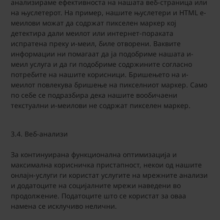
анализираме ефективноста на нашата веб-страница или
на њуслетерот. На пример, нашите њуслетери и HTML е-
меилови можат да содржат пикселен маркер кој
детектира дали меилот или интернет-пораката
испратена преку и-меил, биле отворени. Ваквите
информации ни помагаат да ја подобриме нашата и-
меил услуга и да ги подобриме содржините согласно
потребите на нашите корисници. Бришењето на и-
меилот повлекува бришење на пикселниот маркер. Само
по себе се подразбира дека нашите вообичаени
текстуални и-меилови не содржат пикселен маркер.
3.4. Веб-анализи
За континуирана функционална оптимизација и
максимална корисничка пристапност, некои од нашите
онлајн-услуги ги користат услугите на мрежните анализи
и додатоците на социјалните мрежи наведени во
продолжение. Податоците што се користат за оваа
намена се исклучиво нелични.