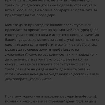
при Вашата следна посета. Детали за „колачиња од
трети лица“, односно „колачиња од трети страни“, како
што е Google Inc., Ве молиме побарајте во правилата за
приватност на тие провајдери.
Можете да ги прилагодите Вашиот прелистувач или
правилата за приватност на Вашиот мобилен уред да Ве
известуваат секој пат кога е испратено некое „колаче“ до
Вашиот уред, за да можете за секој случај поединечно да
одлучите дали да ги прифатите „колачињата“. Исто така,
можете да го оневозможите прифаќањето на
„колачињата“, само во одредени случаи или зададено, и
да го активирате автоматското бришење на копии
секогаш кога ќе го затворите прелистувачот. Сепак,
треба да имате на ум дека некои од нашите онлајн-
услуги можеби нема да ви бидат целосно достапни ако ги
деактивирате „колачињата“.
Понатаму, користиме и пикселни маркери (
web-beacons
),
познати и како „ознаки за страници“ (
page tags
), за да ја