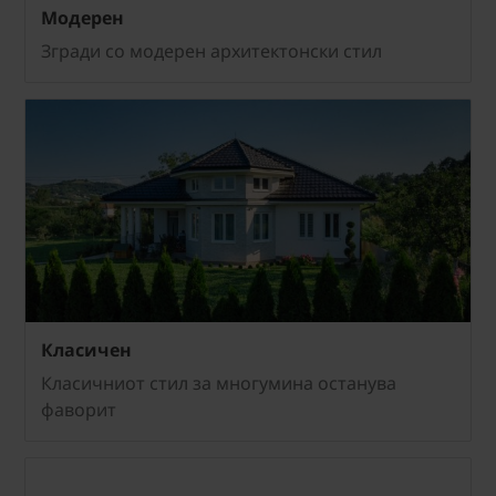
Модерен
Згради со модерен архитектонски стил
Класичен
Класичниот стил за многумина останува
фаворит