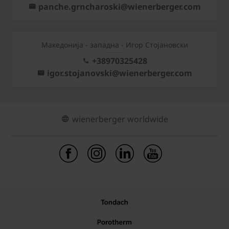
panche.grncharoski@wienerberger.com
Mакедонија - западна - Игор Стојановски
+38970325428
igor.stojanovski@wienerberger.com
wienerberger worldwide