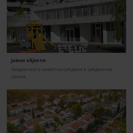
Јавни обjeкти
Заедничката животна средина е заедничка
грижа.