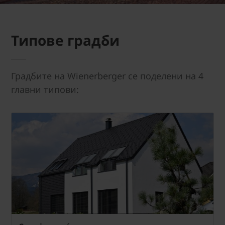
Типове градби
Градбите на Wienerberger се поделени на 4
главни типови: