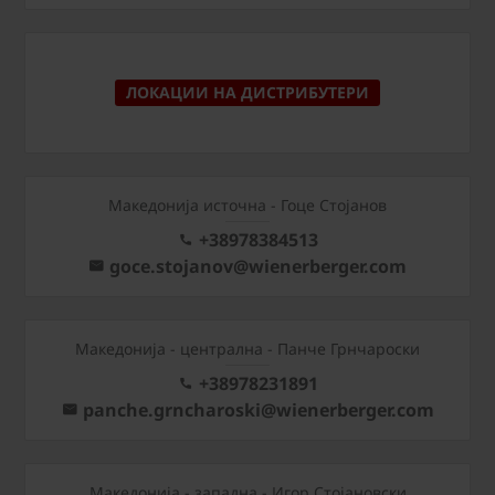
ЛОКАЦИИ НА ДИСТРИБУТЕРИ
Македонија источна - Гоце Стојанов
+38978384513
goce.stojanov@wienerberger.com
Mакедонија - централна - Панче Грнчароски
+38978231891
panche.grncharoski@wienerberger.com
Mакедонија - западна - Игор Стојановски