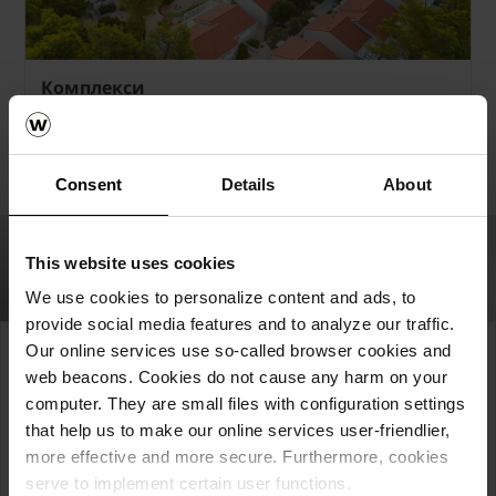
Комплекси
Добро заслужениот одмор во квалитетна
зграда дава нова сила.
Consent
Details
About
This website uses cookies
We use cookies to personalize content and ads, to
provide social media features and to analyze our traffic.
Our online services use so-called browser cookies and
Инспирирајте се.
web beacons. Cookies do not cause any harm on your
Дознајте повеќе.
computer. They are small files with configuration settings
that help us to make our online services user-friendlier,
Одберете!
more effective and more secure. Furthermore, cookies
serve to implement certain user functions.