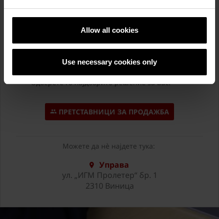
Заедно можеме да ги реализираме Вашите соништа!
Погледнете ги нашите референтни објекти и
Allow all cookies
инспирирајте се.
Консултирајте се со нашите претставници за
продажба.
Повелете во нашата Управа да го видите нашето
Use necessary cookies only
богато производствено портфолио.
Одберете го најдобрито решение за Вас!
ПРЕТСТАВНИЦИ ЗА ПРОДАЖБА
Можете да нè најдете тука:
Управа
ул. „ИГМ Пролетер“ бр. 1
2310 Виница