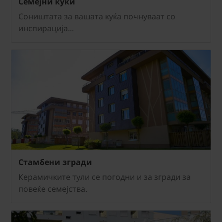
Семеjни куќи
Соништата за вашата куќа почнуваат со
инспирација...
Стамбени згради
Керамичките тули се погодни и за згради за
повеќе семејства.