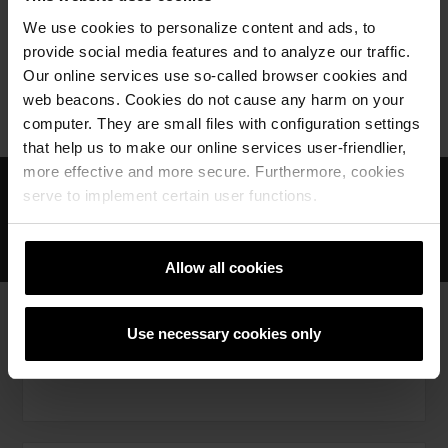
We use cookies to personalize content and ads, to
provide social media features and to analyze our traffic.
Our online services use so-called browser cookies and
Wienerberger Macedonia
Производи
web beacons. Cookies do not cause any harm on your
Павер-елементи
computer. They are small files with configuration settings
that help us to make our online services user-friendlier,
more effective and more secure. Furthermore, cookies
Светско знаење и искуство
serve to implement certain user functions.
Професионална експертиза и поддршка
Иновативни и одржливи глинени решенија
Allow all cookies
Use necessary cookies only
ПРОДАЖНИ ПОДРАЧЈА