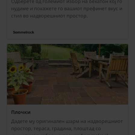
Одберете од големиот избор на бехатон кој го
нудиме и покажете го вашиот префинет вкус и
стил во надворешниот простор.
Плочки
Дадете му оригинален шарм на надворешниот
простор, тераса, градина, плоштад со