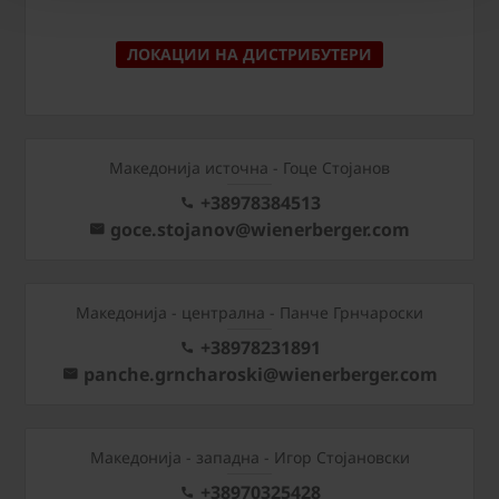
ЛОКАЦИИ НА ДИСТРИБУТЕРИ
Македонија источна - Гоце Стојанов
+38978384513
goce.stojanov@wienerberger.com
Mакедонија - централна - Панче Грнчароски
+38978231891
panche.grncharoski@wienerberger.com
Mакедонија - западна - Игор Стојановски
+38970325428