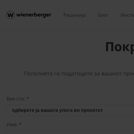
Решенија
Блог
Инсп
Пок
Пополнете ги податоците за вашиот про
Вие сте: *
одберете ја вашата улога во проектот
Име: *