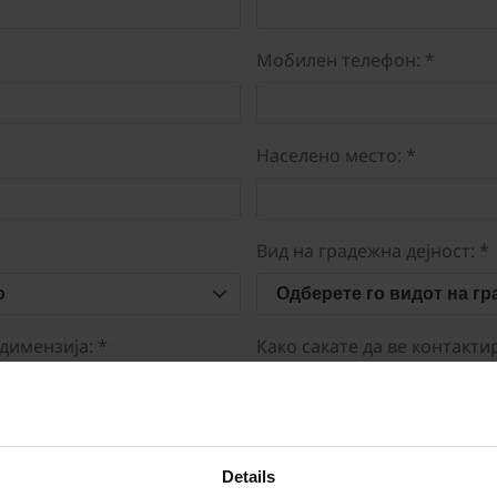
Мобилен телефон: *
Населено место: *
Вид на градежна дејност: *
о
Одберете го видот на гр
димензија: *
Како сакате да ве контакти
m
Е-пошта
cm
Мобилен телефон
cm
Details
Коментар