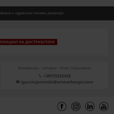
тивни и одржливи глинени решенија
ЛОКАЦИИ НА ДИСТРИБУТЕРИ
Mакедонија - западна - Игор Стојановски
+38970325428
igor.stojanovski@wienerberger.com