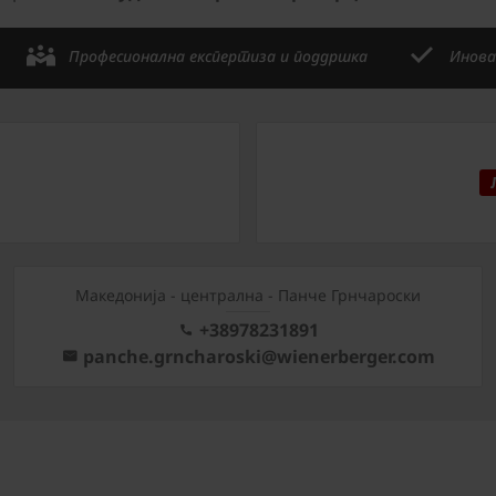
Професионална експертиза и поддршка
Инова
Mакедонија - централна - Панче Грнчароски
+38978231891
panche.grncharoski@wienerberger.com