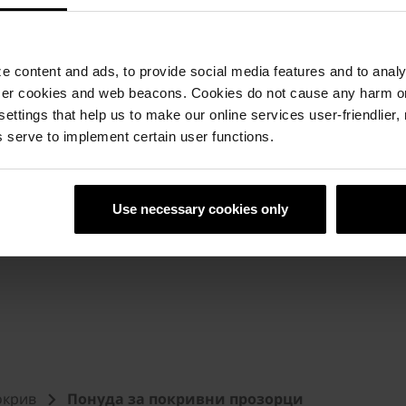
cm
m
 content and ads, to provide social media features and to analyz
cm
ser cookies and web beacons. Cookies do not cause any harm o
 settings that help us to make our online services user-friendlier
 serve to implement certain user functions.
бергер.
Use necessary cookies only
окрив
Понуда за покривни прозорци