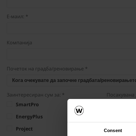
E-маил: *
Компанија
Почеток на градба/реновирање *
Кога очекувате да започне градбата/реновирањет
Заинтересиран сум за: *
Посакувана 
SmartPro
55x78 c
EnergyPlus
66x118 
Project
78x140 
Consent