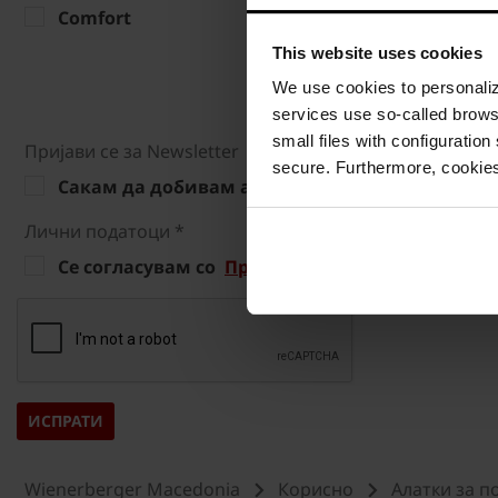
Comfort
78x118 
This website uses cookies
78x98 c
We use cookies to personalize
94x140 
services use so-called brow
small files with configuration
Приjави се за Newsletter
secure. Furthermore, cookies
Сакам да добивам актуелни новости од Винер
Лични податоци *
Се согласувам со
Правилата за приватност
.
Wienerberger Macedonia
Корисно
Алатки за п