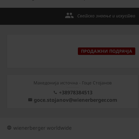
Светско знаење и искуство
ПРОДАЖНИ ПОДРАЧЈА
Македонија источна - Гоце Стојанов
+38978384513
goce.stojanov@wienerberger.com
wienerberger worldwide