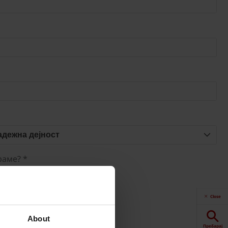
адежна дејност
раме? *
Close
About
Пребарај