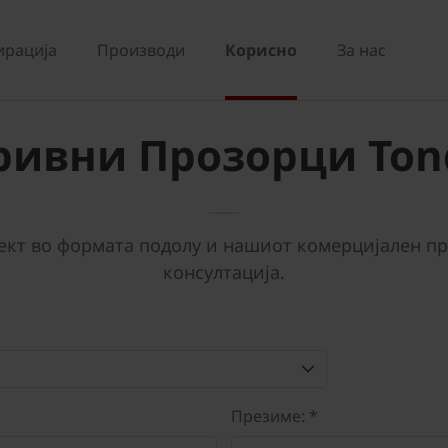
ирација
Производи
Корисно
За нас
ривни Прозорци Ton
ект во формата подолу и нашиот комерцијален пре
консултација.
Презиме: *