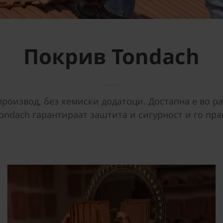
Покрив Tondach
роизвод, без хемиски додатоци. Достапна е во р
ondach гарантираат заштита и сигурност и го пра