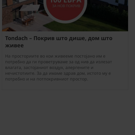
Tondach – Покрив што дише, дом што
живее
На просториите во кои живееме постојано им е
потребно да ги проветруваме за од нив да излезат
влагата, застојаниот воздух, алергените и
нечистотиите. За да имаме здрав дом, истото му е
потребно и на потпокривниот простор.