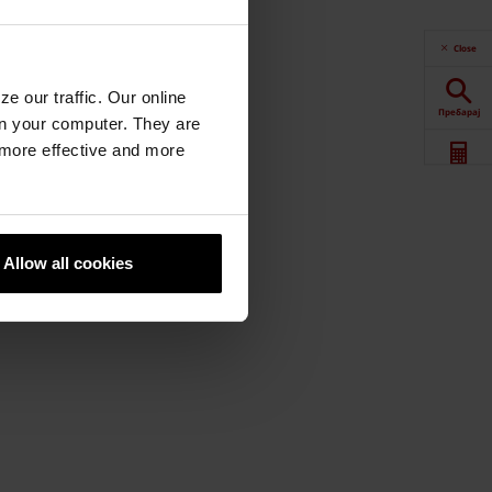
Close
e our traffic. Our online
Пребарај
n your computer. They are
, more effective and more
Калкулатор
Downloads
Allow all cookies
Контакт
Продажба