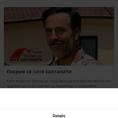
Покрив со сите салтанати
Како водечки бренд за покривни решенија во светот, ви
нудиме целосен систем од ќерамиди и покривни
додатоци за градба на дом од трајна вредност за идните
генерации.
Details
... вчитај повеќе