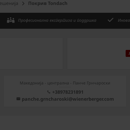
решениjа
Покрив Tondach
Професионална експертиза и поддршка
Инова
Mакедонија - централна - Панче Грнчароски
+38978231891
panche.grncharoski@wienerberger.com