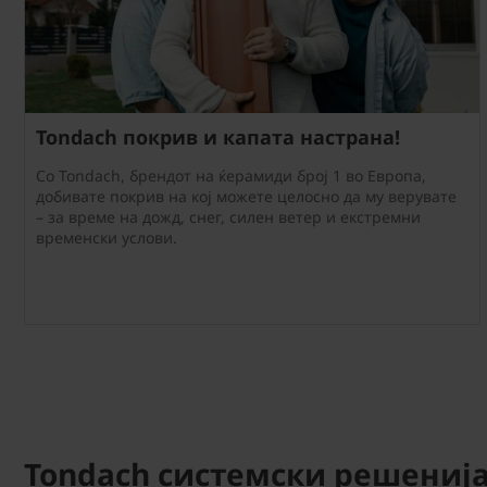
Tondach покрив и капата настрана!
Со Tondach, брендот на ќерамиди број 1 во Европа,
добивате покрив на кој можете целосно да му верувате
– за време на дожд, снег, силен ветер и екстремни
временски услови.
Tondach системски решениj