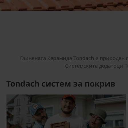
Глинената ќерамида Tondach е природен п
Системските додатоци T
Tondach систем за покрив