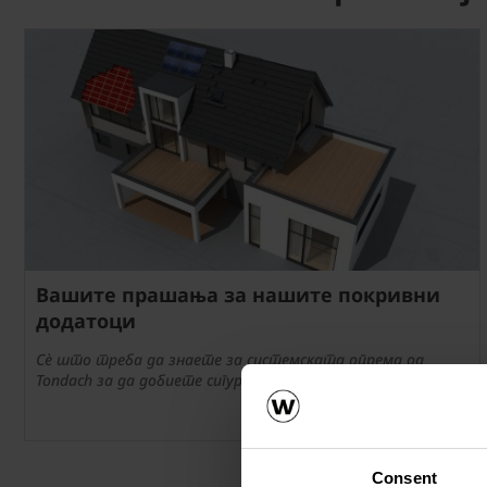
Вашите прашања за нашите покривни
додатоци
Сè што треба да знаете за системската опрема од
Tondach за да добиете сигурен и долготраен покрив.
Consent