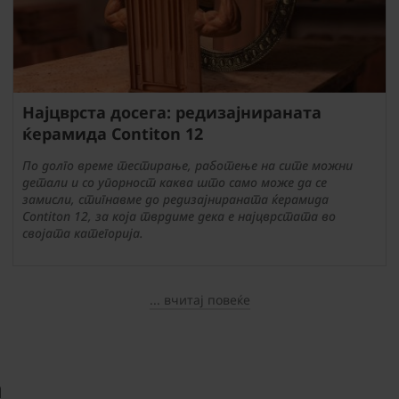
Најцврста досега: редизајнираната
ќерамида Contiton 12
По долго време тестирање, работење на сите можни
детали и со упорност каква што само може да се
замисли, стигнавме до редизајнираната ќерамида
Contiton 12, за која тврдиме дека е најцврстата во
својата категорија.
... вчитај повеќе
а