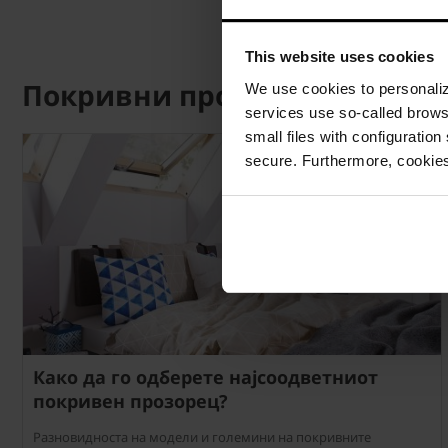
This website uses cookies
Покривни прозорци
We use cookies to personalize
services use so-called brow
small files with configuration
secure. Furthermore, cookies
Како да го одберете најсоодветниот
покривен прозорец?
Разновидноста на модели и големини на покривните