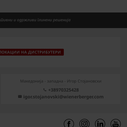
тивни и одржливи глинени решенија
ЛОКАЦИИ НА ДИСТРИБУТЕРИ
Mакедонија - западна - Игор Стојановски
+38970325428
igor.stojanovski@wienerberger.com