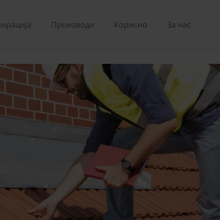
ирација
Производи
Корисно
За нас