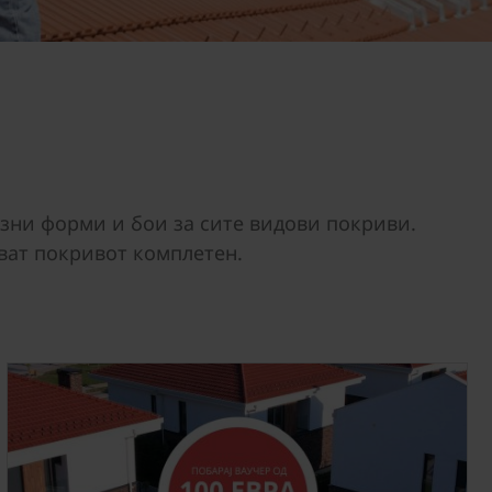
азни форми и бои за сите видови покриви.
ват покривот комплетен.