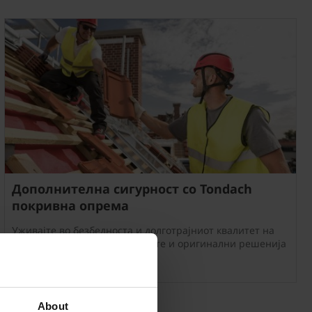
Дополнителна сигурност со Tondach
покривна опрема
Уживајте во безбедноста и долготрајниот квалитет на
Вашиот покрив со сеопфатните и оригинални решенија
на Tondach.
About