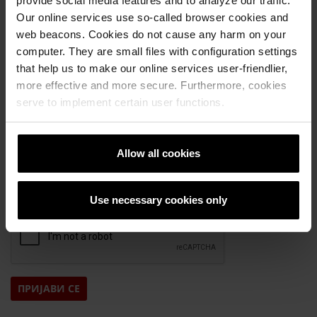
provide social media features and to analyze our traffic.
доверливи. Вашата согласност може да се
Our online services use so-called browser cookies and
повлече во секое време со кликнување на
web beacons. Cookies do not cause any harm on your
линкот за откажување на Newsletter или со
computer. They are small files with configuration settings
испраќање на барање по е-мејл
that help us to make our online services user-friendlier,
на
office.mk@wienerberger.com
.
more effective and more secure. Furthermore, cookies
Лични податоци *
serve to implement certain user functions.
За сите детали околу складирање,
обработка, бришење и правата за
Allow all cookies
користењето на Вашите лични податоци,
Ве молиме погледнете ги нашите
Правила
за приватност
.
Use necessary cookies only