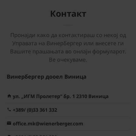
Контакт
Пронајди како да контактираш со некој од
Управата на Винербергер или внесете ги
Вашите прашањата во онлајн формуларот.
Ве очекуваме.
Винербергер дооел Виница
ул. „ИГМ Пролетер“ бр. 1 2310 Виница
+389/ (0)33 361 332
office.mk@wienerberger.com