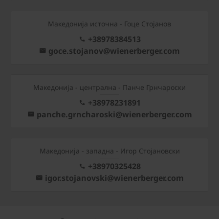
Македонија источна - Гоце Стојанов
+38978384513
goce.stojanov@wienerberger.com
Mакедонија - централна - Панче Грнчароски
+38978231891
panche.grncharoski@wienerberger.com
Mакедонија - западна - Игор Стојановски
+38970325428
igor.stojanovski@wienerberger.com