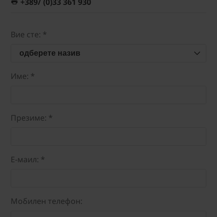
+389/ (0)33 361 930
Вие сте: *
одберете назив
Име: *
Презиме: *
E-маил: *
Мобилен телефон: