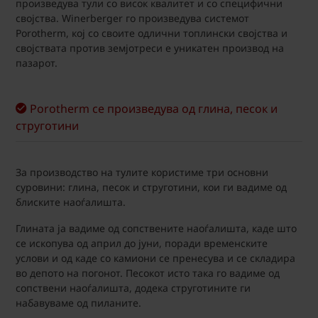
произведува тули со висок квалитет и со специфични
својства. Winerberger го произведува системот
Porotherm, кој со своите одлични топлински својства и
својствата против земјотреси е уникатен производ на
пазарот.
Porotherm се произведува од глина, песок и
струготини
За производство на тулите користиме три основни
суровини: глина, песок и струготини, кои ги вадиме од
блиските наоѓалишта.
Глината ја вадиме од сопствените наоѓалишта, каде што
се ископува од април до јуни, поради временските
услови и од каде со камиони се пренесува и се складира
во депото на погонот. Песокот исто така го вадиме од
сопствени наоѓалишта, додека струготините ги
набавуваме од пиланите.