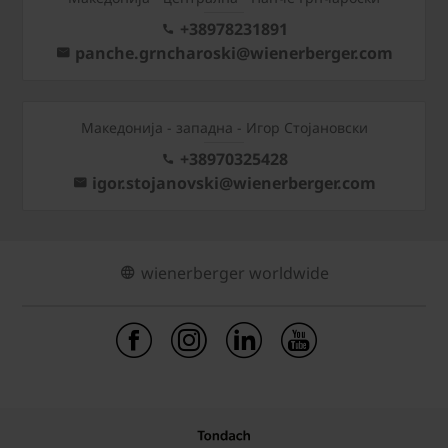
+38978231891
panche.grncharoski@wienerberger.com
Mакедонија - западна - Игор Стојановски
+38970325428
igor.stojanovski@wienerberger.com
wienerberger worldwide