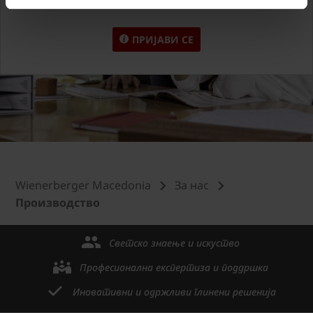
ПРИЈАВИ СЕ
Wienerberger Macedonia
За нас
Производство
Светско знаење и искуство
Професионална експертиза и поддршка
Иновативни и одржливи глинени решенија