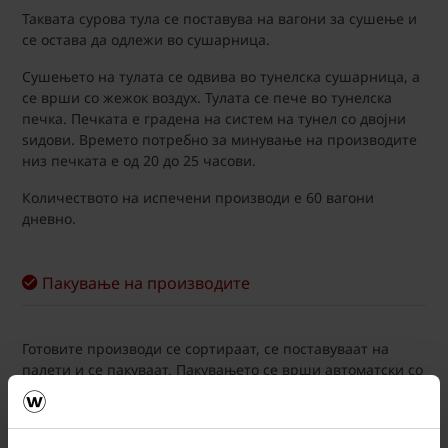
Таквата сурова тула се поставува на вагони за сушење и
се остава да одлежи во сушарница.
Сушењето на тулата се одвива во тунелска сушарница, а
се врши со жежок воздух. Тулата се пече во тунелска
печка. Печката е градена на систем на тунел со двојни
ѕидови. Времето потребно за минување на производите
низ печката е од 20 до 25 часови.
Количеството на испечени производи е 60 вагони
дневно.
Пакување на производите
Готовите производи се сортираат, се поставуваат на
палети и се пакуваат. Пакувањето се врши автоматски со
навлекување фолија.
Складирањето на производите се врши во три реда,