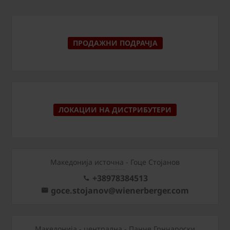
ПРОДАЖНИ ПОДРАЧЈА
ЛОКАЦИИ НА ДИСТРИБУТЕРИ
Македонија источна - Гоце Стојанов
+38978384513
goce.stojanov@wienerberger.com
Mакедонија - централна - Панче Грнчароски