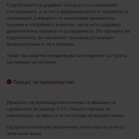
Струготините се додаваат затоа што го намалуваат
стегнувањето, а со тоа и деформирањето и пукањето на
производот, а воедно и го намалуваат времето на
сушење и потребната енергија, затоа што создаваат
дополнителна топлина со согорувањето. По горењето на
струготините, во глинениот производ остануваат
микрошуплини и тој е порозен.
Токму тоа својство придонесува за отпорност на тулата
на премин на топлина.
Процес на производство
Процесот на производство почнува со мешање на
суровините во размер 3:1:1. Глината најпрво се
навлажнува, се меша и се потиснува во вакуум преса.
Од пресата излегува бесконечна лента која се сече со
затегнати жици.