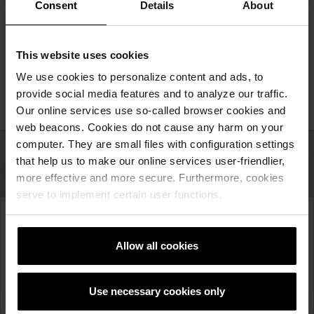
еден до друг. Така спакуваните производи се заштитени
Consent
Details
About
со термофолија и не впиваат влага од дождовите, ниту
има други проблеми со атмосферските влијанија.
This website uses cookies
Производите на Wienerberger се со највисок квалитет
што се контролира во текот на целиот производствен
We use cookies to personalize content and ads, to
процес. Затоа тулата Wienerberger e најдобриот избор.
provide social media features and to analyze our traffic.
„Тула создадена по мерка на човекот.“
Our online services use so-called browser cookies and
web beacons. Cookies do not cause any harm on your
computer. They are small files with configuration settings
that help us to make our online services user-friendlier,
more effective and more secure. Furthermore, cookies
serve to implement certain user functions.
Пријава за Newsletter
Allow all cookies
Претплатете се на нашиот Newsletter и бидете
први што ќе ги дознаете нашите најнови вести,
Use necessary cookies only
производи, статии и промоции.
Внесете го Вашето име и е-пошта.