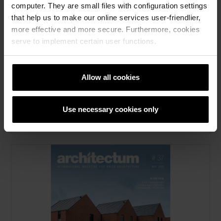
computer. They are small files with configuration settings
that help us to make our online services user-friendlier,
more effective and more secure. Furthermore, cookies
serve to implement certain user functions.
Allow all cookies
Покривни прозорци Tondach -
Каталог на производи
Use necessary cookies only
pdf, 2 MB