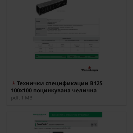
Технички спецификации B125
100x100 поцинкувана челична
решетка
pdf, 1 MB