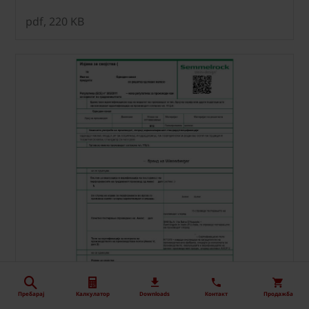
pdf, 220 KB
Пребарај
Калкулатор
Downloads
Контакт
Продажба
MK_MKT_DOCDOP SemDrain DIY