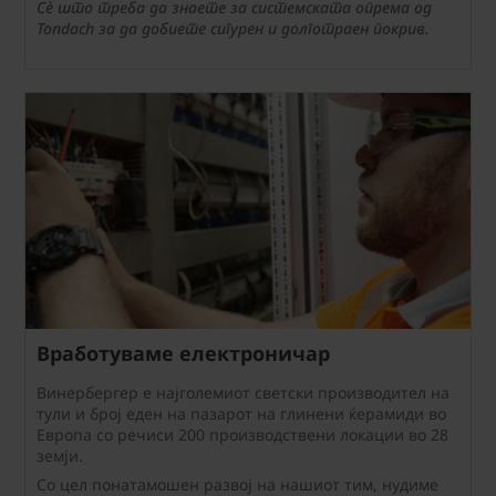
Сè што треба да знаете за системската опрема од
Tondach за да добиете сигурен и долготраен покрив.
Вработуваме електроничар
Винербергер е најголемиот светски производител на
тули и број еден на пазарот на глинени ќерамиди во
Европа со речиси 200 производствени локации во 28
земји.
Со цел понатамошен развој на нашиот тим, нудиме