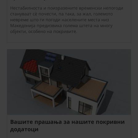
Нестабилноста и поизразените временски непогоди
стануваат сè почести, па така, за жал, големото
невреме што ги погоди населените места низ
Македонија предизвика голема штета на многу
објекти, особено на покривите.
Вашите прашања за нашите покривни
додатоци