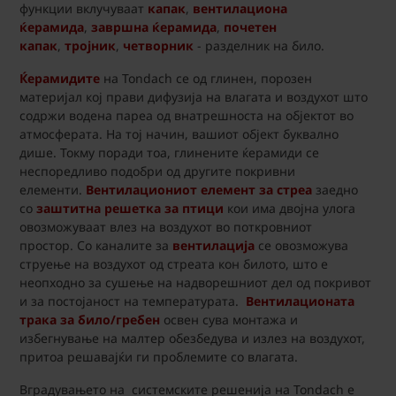
функции вклучуваат
капак
,
вентилациона
ќерамида
,
завршна ќерамида
,
почетен
капак
,
тројник
,
четворник
- разделник на било.
Ќерамидите
на Tondach се од глинен, порозен
материјал кој прави дифузија на влагата и воздухот што
содржи водена пареа од внатрешноста на објектот во
атмосферата. На тој начин, вашиот објект буквално
дише. Токму поради тоа, глинените ќерамиди се
неспоредливо подобри од другите покривни
елементи.
Вентилациониот елемент за стреа
заедно
со
заштитна решетка за птици
кои има двојна улога
овозможуваат влез на воздухот во поткровниот
простор. Со каналите за
вентилација
се овозможува
струење на воздухот од стреата кон билото, што е
неопходно за сушење на надворешниот дел од покривот
и за постојаност на температурата.
Вентилационата
трака за било/гребен
освен сува монтажа и
избегнување на малтер обезбедува и излез на воздухот,
притоа решавајќи ги проблемите со влагата.
Вградувањето на системските решенија на Tondach е