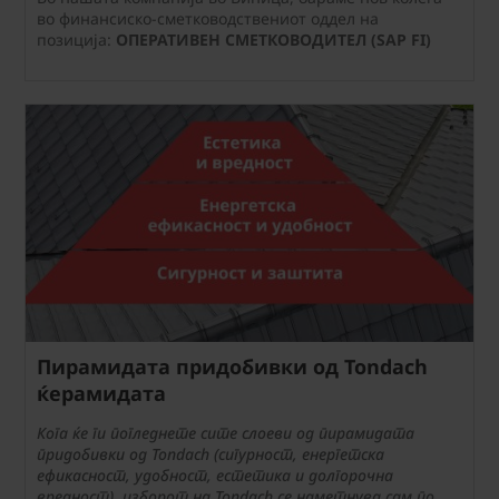
во финансиско-сметководствениот оддел на
позиција:
ОПЕРАТИВЕН СМЕТКОВОДИТЕЛ (SAP FI)
Пирамидата придобивки од Tondach
ќерамидата
Кога ќе ги погледнете сите слоеви од пирамидата
придобивки од Tondach (сигурност, енергетска
ефикасност, удобност, естетика и долгорочна
вредност), изборот на Tondach се наметнува сам по