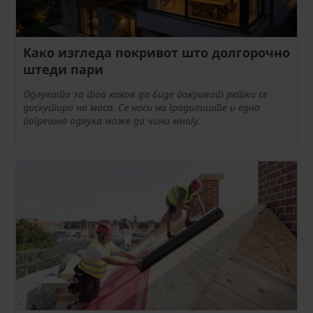
Како изгледа покривот што долгорочно
штеди пари
Одлуката за тоа каков да биде покривот ретко се
дискутира на маса. Се носи на градилиште и една
погрешна одлука може да чини многу.