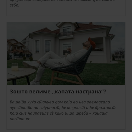
себе.
Зошто велиме „капата настрана“?
Вашата куќа станува дом кога во неа завладеало
чувството на сигурност, безбедност и безгрижност.
Кога сте направиле сè како што треба – капата
настрана!