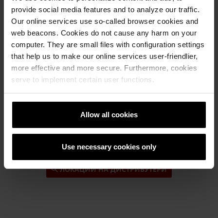
provide social media features and to analyze our traffic.
Контактирајте ги нашите претставници за
Our online services use so-called browser cookies and
продажба!
web beacons. Cookies do not cause any harm on your
computer. They are small files with configuration settings
that help us to make our online services user-friendlier,
ПРЕТСТАВНИЦИ ЗА ПРОДАЖБА
more effective and more secure. Furthermore, cookies
serve to implement certain user functions.
Allow all cookies
Пронајдете дистрибутер
Пронајдете го најблискиот дистрибутер
Use necessary cookies only
ЛОКАЦИИ НА ДИСТРИБУТЕРИ