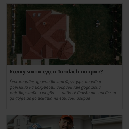
Колку чини еден Tondach покрив?
Ќерамидите, дрвената конструкција, видот и
формата на покривот, покривните додатоци,
мајсторската изведба... – што сè треба да знаете за
да дојдете до цената на вашиот покрив