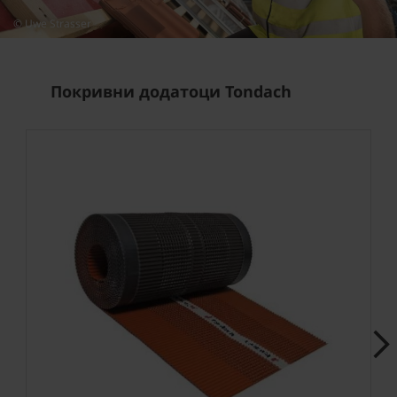
© Uwe Strasser
Покривни додатоци Tondach
Next