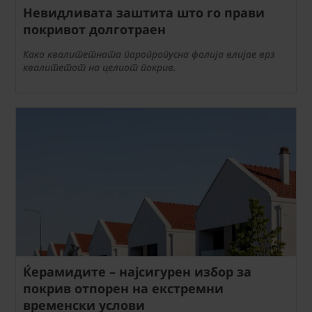
Невидливата заштита што го прави
покривот долготраен
Како квалитетната паропропусна фолија влијае врз
квалитетот на целиот покрив.
Ќерамидите – најсигурен избор за
покрив отпорен на екстремни
временски услови