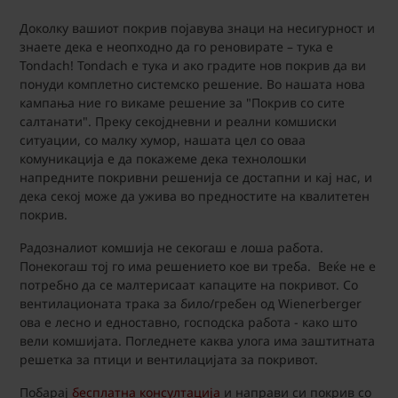
Доколку вашиот покрив појавува знаци на несигурност и
знаете дека е неопходно да го реновирате – тука е
Tondach! Tondach е тука и ако градите нов покрив да ви
понуди комплетно системско решение. Во нашата нова
кампања ние го викаме решение за "Покрив со сите
салтанати". Преку секојдневни и реални комшиски
ситуации, со малку хумор, нашата цел со оваа
комуникација е да покажеме дека технолошки
напредните покривни решенија се достапни и кај нас, и
дека секој може да ужива во предностите на квалитетен
покрив.
Радозналиот комшија не секогаш е лоша работа.
Понекогаш тој го има решението кое ви треба. Веќе не е
потребно да се малтерисаат капаците на покривот. Со
вентилационата трака за било/гребен од Wienerberger
ова е лесно и едноставно, господска работа - како што
вели комшијата. Погледнете каква улога има заштитната
решетка за птици и вентилацијата за покривот.
Побарај
бесплатна консултација
и направи си покрив со