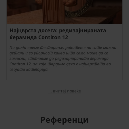
Најцврста досега: редизајнираната
ќерамида Contiton 12
По долго време тестирање, работење на сите можни
детали и со упорност каква што само може да се
замисли, стигнавме до редизајнираната ќерамида
Contiton 12, за која тврдиме дека е најцврстата во
својата категорија.
... вчитај повеќе
Референци