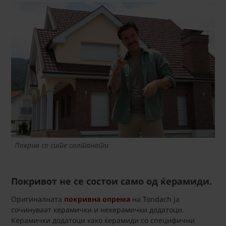
Покрив со сите салтанати
Покривот не се состои само од ќерамиди.
Оригиналнaта
покривна опрема
на Tondach ја
сочинуваат керамички и некерамички додатоци.
Kерамички додатоци како ќерамиди со специфични