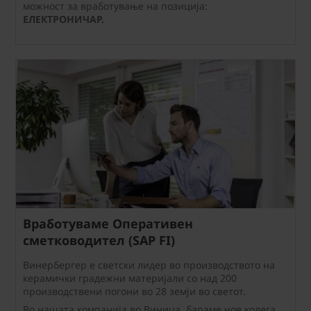
можност за вработување на позиција:
ЕЛЕКТРОНИЧАР.
Вработуваме Оперативен
сметководител (SAP FI)
Винербергер е светски лидер во производството на
керамички градежни материјали со над 200
производствени погони во 28 земји во светот.
Во нашата компанија во Виница, бараме нов колега