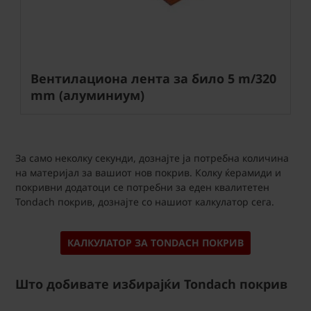
Вентилациона лента за било 5 m/320
mm (алуминиум)
За само неколку секунди, дознајте ја потребна количина
на материјал за вашиот нов покрив. Колку ќерамиди и
покривни додатоци се потребни за еден квалитетен
Tondach покрив, дознајте со нашиот калкулатор сега.
КАЛКУЛАТОР ЗА TONDACH ПОКРИВ
Што добивате избирајќи Tondach покрив