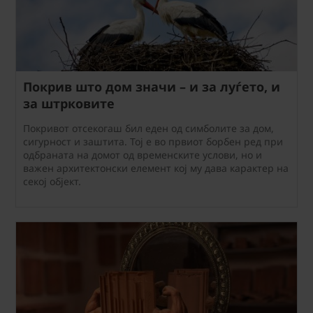
Покрив што дом значи – и за луѓето, и
за штрковите
Покривот отсекогаш бил еден од симболите за дом,
сигурност и заштита. Тој е во првиот борбен ред при
одбраната на домот од временските услови, но и
важен архитектонски елемент кој му дава карактер на
секој објект.