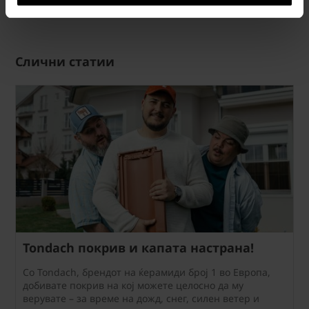
Слични статии
Tondach покрив и капата настрана!
Со Tondach, брендот на ќерамиди број 1 во Европа,
добивате покрив на кој можете целосно да му
верувате – за време на дожд, снег, силен ветер и