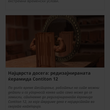
екстремни временски услови.
Најцврста досега: редизајнираната
ќерамида Contiton 12
По долго време тестирање, работење на сите можни
детали и со упорност каква што само може да се
замисли, стигнавме до редизајнираната ќерамида
Contiton 12, за која тврдиме дека е најцврстата во
својата категорија.