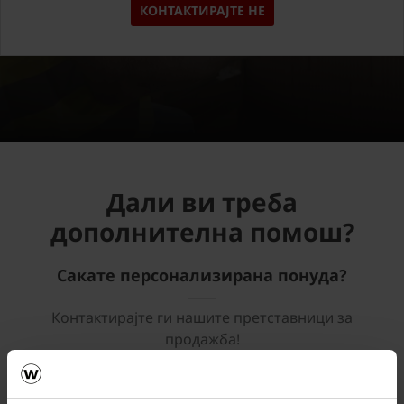
КОНТАКТИРАЈТЕ НЕ
Дали ви треба
дополнителна помош?
Сакате персонализирана понуда?
Контактирајте ги нашите претставници за
продажба!
ПРЕТСТАВНИЦИ ЗА ПРОДАЖБА