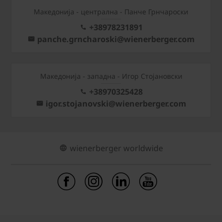
Mакедонија - централна - Панче Грнчароски
+38978231891
panche.grncharoski@wienerberger.com
Mакедонија - западна - Игор Стојановски
+38970325428
igor.stojanovski@wienerberger.com
wienerberger worldwide