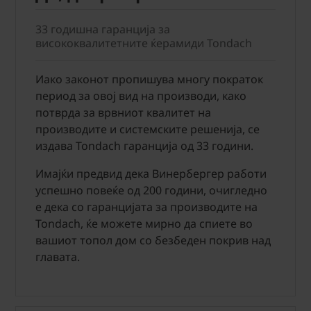
33 годишна гаранција за
висококвалитетните ќерамиди Tondach
Иако законот пропишува многу пократок
период за овој вид на производи, како
потврда за врвниот квалитет на
производите и системските решенија, се
издава Tondach гаранција од 33 години.
Имајќи предвид дека Винербергер работи
успешно повеќе од 200 години, очигледно
е дека со гаранцијата за производите на
Tondach, ќе можете мирно да спиете во
вашиот топол дом со безбеден покрив над
главата.