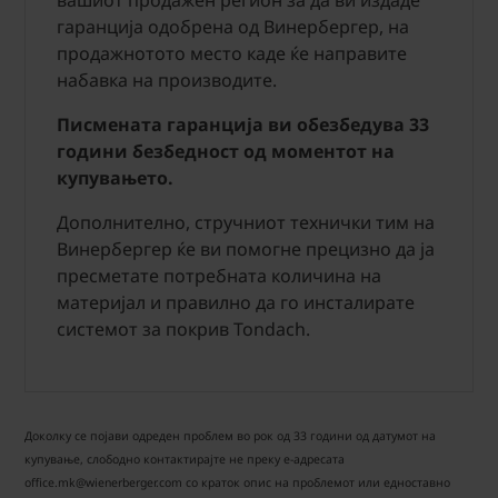
вашиот продажен регион за да ви издаде
гаранција одобрена од Винербергер, на
продажнотото место каде ќе направите
набавка на производите.
Писмената гаранција ви обезбедува 33
години безбедност од моментот на
купувањето.
Дополнително, стручниот технички тим на
Винербергер ќе ви помогне прецизно да ја
пресметате потребната количина на
материјал и правилно да го инсталирате
системот за покрив Tondach.
Доколку се појави одреден проблем во рок од 33 години од датумот на
купување, слободно контактирајте не преку е-адресата
office.mk@wienerberger.com со краток опис на проблемот или едноставно