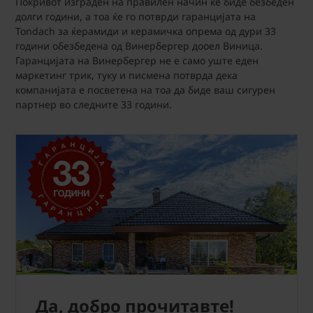
Покривот изграден на правилен начин ќе биде безбеден
долги години, а тоа ќе го потврди гаранцијата на
Tondach за ќерамиди и керамичка опрема од дури 33
години обезбедена од Винербергер дооел Виница.
Гаранцијата на Винербергер не е само уште еден
маркетинг трик, туку и писмена потврда дека
компанијата е посветена на тоа да биде ваш сигурен
партнер во следните 33 години.
Да, добро прочитавте!