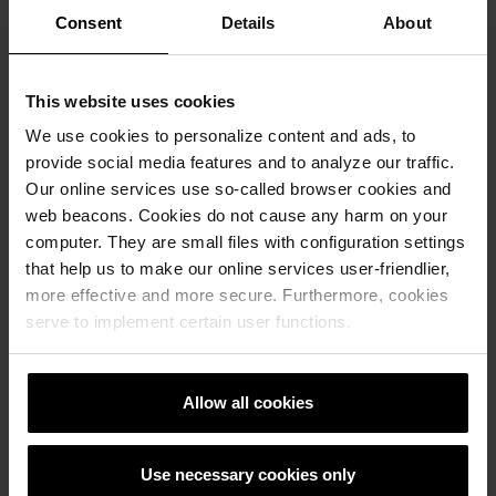
Consent
Details
About
This website uses cookies
Најдете дистрибутер
We use cookies to personalize content and ads, to
Најдете го дистрибутерот што ви е најблиску
provide social media features and to analyze our traffic.
Our online services use so-called browser cookies and
web beacons. Cookies do not cause any harm on your
ДИСТРИБУТЕРИ
computer. They are small files with configuration settings
that help us to make our online services user-friendlier,
more effective and more secure. Furthermore, cookies
serve to implement certain user functions.
Пријавете се за Newsletter
Не ги пропуштајте најновите вести од нас
Allow all cookies
ПРИЈАВЕТЕ СЕ ТУКА
Use necessary cookies only