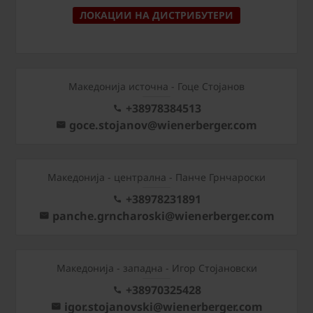
ЛОКАЦИИ НА ДИСТРИБУТЕРИ
Македонија источна - Гоце Стојанов
+38978384513
goce.stojanov@wienerberger.com
Mакедонија - централна - Панче Грнчароски
+38978231891
panche.grncharoski@wienerberger.com
Mакедонија - западна - Игор Стојановски
+38970325428
igor.stojanovski@wienerberger.com