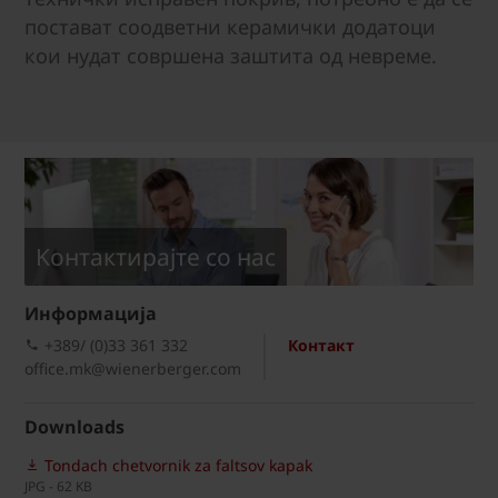
постават соодветни керамички додатоци
кои нудат совршена заштита од невреме.
Kонтактирајте со нас
Информациja
+389/ (0)33 361 332
Контакт
office.mk@wienerberger.com
Downloads
Tondach chetvornik za faltsov kapak
JPG - 62 KB