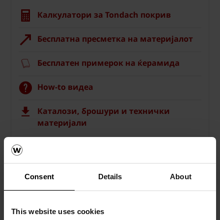
Калкулатори за Tondach покрив
Бесплатна пресметка на материјалот
Бесплатен примерок на ќерамида
How-to видеа
Каталози, брошури и технички
материјали
Consent
Details
About
This website uses cookies