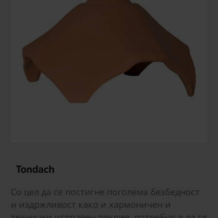
Со цел да се постигне поголема безбедност
и издржливост како и хармоничен и
технички исправен покрив, потребно е да се