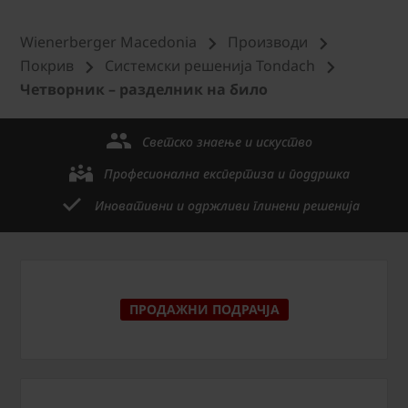
Wienerberger Macedonia
Производи
Покрив
Системски решенија Tondach
Четворник – разделник на било
Светско знаење и искуство
Професионална експертиза и поддршка
Иновативни и одржливи глинени решенија
ПРОДАЖНИ ПОДРАЧЈА