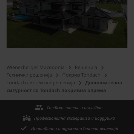
Wienerberger Macedonia
Решенија
Технички решениjа
Покрив Tondach
Tondach системски решениjа
Дополнителна
сигурност со Tondach покривна опрема
Светско знаење и искуство
Професионална експертиза и поддршка
Иновативни и одржливи глинени решенија