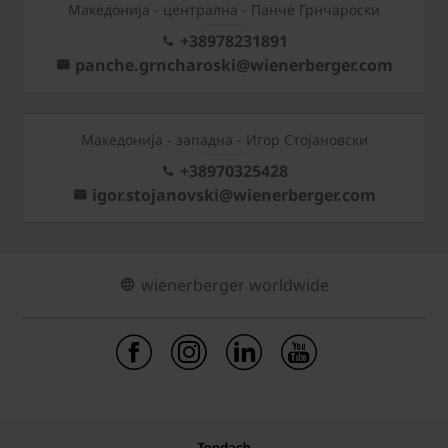
Mакедонија - централна - Панче Грнчароски
+38978231891
panche.grncharoski@wienerberger.com
Mакедонија - западна - Игор Стојановски
+38970325428
igor.stojanovski@wienerberger.com
wienerberger worldwide