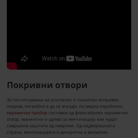
Покривни отвори
За постигнување на усогласен и технички исправен
покрив, потребно е да се вгради, по мерка изработен,
керамички прибор
составен од флексибилен керамички
отвор, манжетни и црево за вентилација кои нудат
совршена заштита од невреме. Од надворешната
страна, вентилацијата е дискретна и визуелно