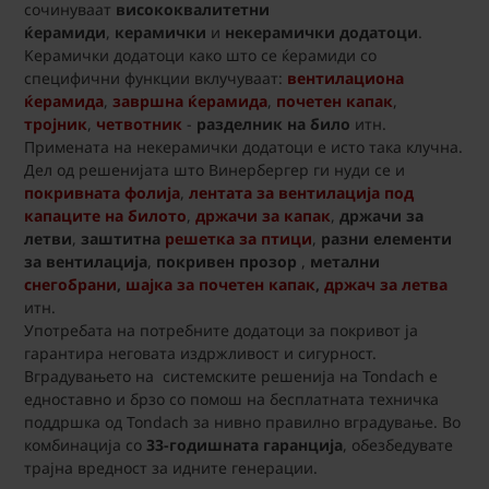
сочинуваат
висококвалитетни
ќерамиди
,
керамички
и
некерамички додатоци
.
Kерамички додатоци како што се ќерамиди со
специфични функции вклучуваат:
вентилациона
ќерамида
,
завршна ќерамида
,
почетен капак
,
тројник
,
четвотник
-
разделник на било
итн.
Примената на некерамички додатоци е исто така клучна.
Дел од решенијата што Винербергер ги нуди се и
покривната фолија
,
лентата за вентилација под
капаците на билото
,
држачи за капак
,
држачи за
летви
,
заштитна
решетка за птици
,
разни елементи
за вентилација
,
покривен прозор
,
метални
снегобрани
,
шајка за почетен капак
,
држач за летва
итн.
Употребата на потребните додатоци за покривот ја
гарантира неговата издржливост и сигурност.
Вградувањето на системските решенија на Tondach е
едноставно и брзо со помош на бесплатната техничка
поддршка од Tondach за нивно правилно вградување. Во
комбинација со
33-годишната гаранција
, обезбедувате
трајна вредност за идните генерации.