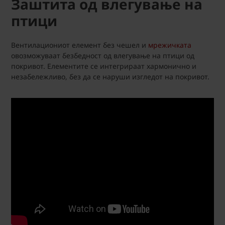
Заштита од влегување на
птици
Вентилациониот елемент без чешел и
мрежичката
овозможуваат безбедност од влегување на птици од
покривот. Елементите се интегрираат хармонично и
незабележливо, без да се наруши изгледот на покривот.