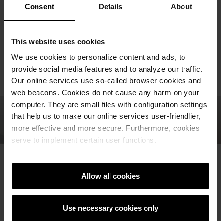
Consent
Details
About
This website uses cookies
We use cookies to personalize content and ads, to
provide social media features and to analyze our traffic.
Our online services use so-called browser cookies and
web beacons. Cookies do not cause any harm on your
computer. They are small files with configuration settings
that help us to make our online services user-friendlier,
more effective and more secure. Furthermore, cookies
serve to implement certain user functions.
Имате ли прашања за
Allow all cookies
нас или за нашите
производи?
Use necessary cookies only