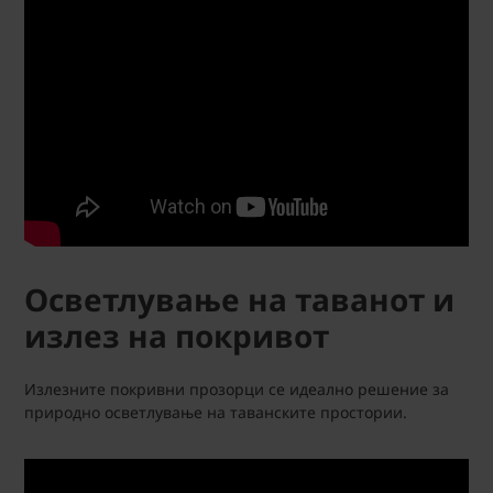
Осветлување на таванот и
излез на покривот
Излезните покривни прозорци се идеално решение за
природно осветлување на таванските простории.