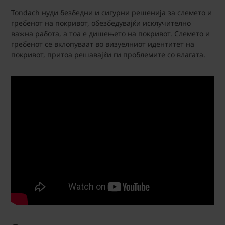
Tondach нуди безбедни и сигурни решенија за слемето и
гребенот на покривот, обезбедувајќи исклучително
важна работа, а тоа е дишењето на покривот. Слемето и
гребенот се вклопуваат во визуелниот идентитет на
покривот, притоа решавајќи ги проблемите со влагата.