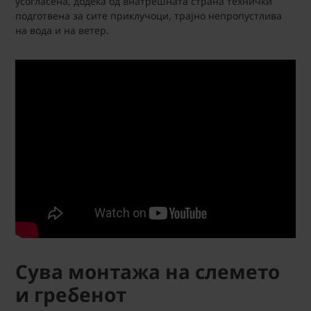
усогласена, додека од внатрешната страна технички
подготвена за сите приклучоци, трајно непропустлива
на вода и на ветер.
Сува монтажа на слемето
и гребенот