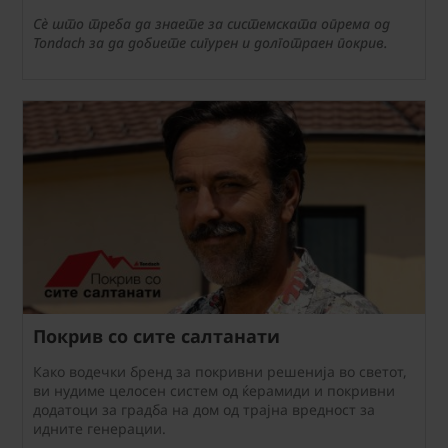
Сè што треба да знаете за системската опрема од
Tondach за да добиете сигурен и долготраен покрив.
Покрив со сите салтанати
Како водечки бренд за покривни решенија во светот,
ви нудиме целосен систем од ќерамиди и покривни
додатоци за градба на дом од трајна вредност за
идните генерации.