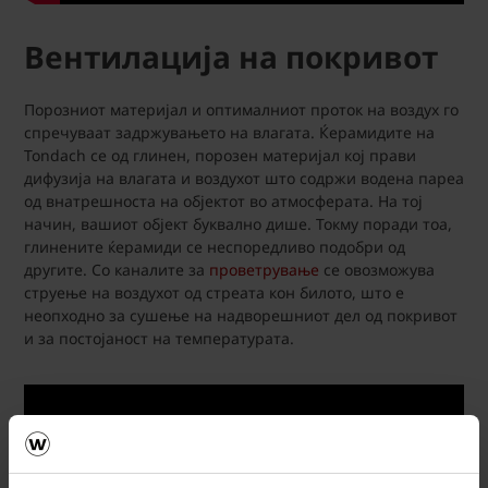
Вентилација на покривот
Порозниот материјал и оптималниот проток на воздух го
спречуваат задржувањето на влагата. Ќерамидите на
Tondach се од глинен, порозен материјал кој прави
дифузија на влагата и воздухот што содржи водена пареа
од внатрешноста на објектот во атмосферата. На тој
начин, вашиот објект буквално дише. Токму поради тоа,
глинените ќерамиди се неспоредливо подобри од
другите. Со каналите за
проветрување
се овозможува
струење на воздухот од стреата кон билото, што е
неопходно за сушење на надворешниот дел од покривот
и за постојаност на температурата.