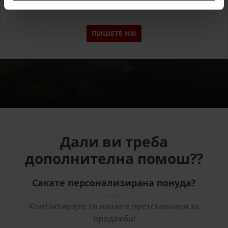
Контактирајте нè и ќе ви помогнеме!
ПИШЕТЕ НИ
Дали ви треба
дополнителна помош??
Сакате персонализирана понуда?
Контактирајте ги нашите претставници за
продажба!