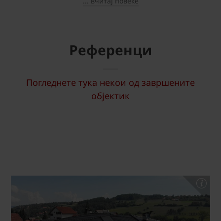
... вчитај повеќе
Референци
Погледнете тука некои од завршените
објектик