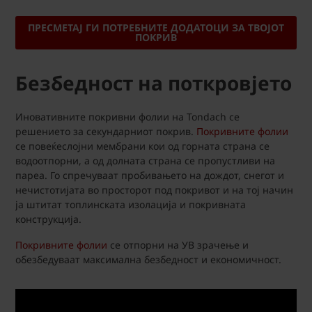
ПРЕСМЕТАЈ ГИ ПОТРЕБНИТЕ ДОДАТОЦИ ЗА ТВОЈОТ
ПОКРИВ
Безбедност на поткровјето
Иновативните покривни фолии на Tondach се
решението за секундарниот покрив.
Покривните фолии
се повеќеслојни мембрани кои од горната страна се
водоотпорни, а од долната страна се пропустливи на
пареа. Го спречуваат пробивањето на дождот, снегот и
нечистотијата во просторот под покривот и на тој начин
ја штитат топлинската изолација и покривната
конструкција.
Покривните фолии
се отпорни на УВ зрачење и
обезбедуваат максимална безбедност и економичност.