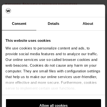
Каталози, брошури и технички материјали
Consent
Details
About
Технички карактеристики
This website uses cookies
We use cookies to personalize content and ads, to
Код на производот
provide social media features and to analyze our traffic.
67824744
Our online services use so-called browser cookies and
web beacons. Cookies do not cause any harm on your
Димензии (ДxШxВ)
computer. They are small files with configuration settings
Комбиниран формат
that help us to make our online services user-friendlier,
Висина
more effective and more secure. Furthermore, cookies
10 cm
serve to implement certain user functions.
Потрошувачка
1185 бр./м²
Allow all cookies
Палети