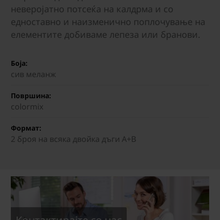
неверојатно потсеќа на калдрма и со
едноставно и наизменично поплочување на
елементите добиваме лепеза или бранови.
Боја:
сив меланж
Површина:
colormix
Формат:
2 броя на всяка двойка дъги A+B