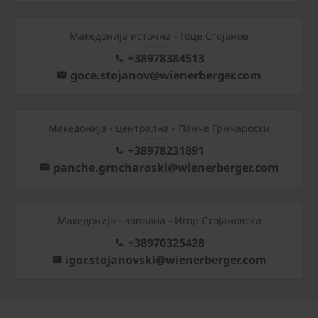
Македонија источна - Гоце Стојанов
+38978384513
goce.stojanov@wienerberger.com
Mакедонија - централна - Панче Грнчароски
+38978231891
panche.grncharoski@wienerberger.com
Mакедонија - западна - Игор Стојановски
+38970325428
igor.stojanovski@wienerberger.com