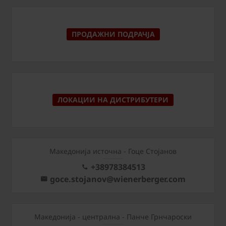
ПРОДАЖНИ ПОДРАЧЈА
ЛОКАЦИИ НА ДИСТРИБУТЕРИ
Македонија источна - Гоце Стојанов
+38978384513
goce.stojanov@wienerberger.com
Mакедонија - централна - Панче Грнчароски