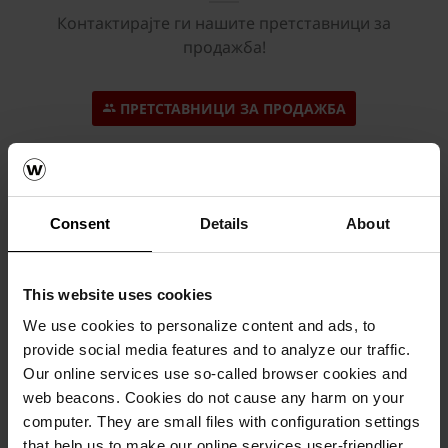
Контактирајте ги нашите претставници за
продажба!
ПРЕТСТАВНИЦИ ЗА ПРОДАЖБА
Локации на дистрибутери
Consent
Details
About
Најдете го дистрибутерот што ви е најблизу
This website uses cookies
ДИСТРИБУТЕРИ
We use cookies to personalize content and ads, to
provide social media features and to analyze our traffic.
Our online services use so-called browser cookies and
web beacons. Cookies do not cause any harm on your
computer. They are small files with configuration settings
Пријавете се за Newsletter
that help us to make our online services user-friendlier,