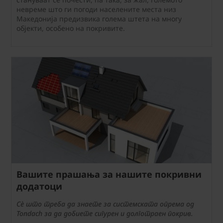
невреме што ги погоди населените места низ
Македонија предизвика голема штета на многу
објекти, особено на покривите.
Вашите прашања за нашите покривни
додатоци
Сè што треба да знаете за системската опрема од
Tondach за да добиете сигурен и долготраен покрив.