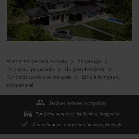
Wienerberger Macedonia
Решенија
Технички решениjа
Покрив Tondach
Tondach систем за покрив
Што е сигурно,
сигурно е!
Светско знаење и искуство
Професионална експертиза и поддршка
Иновативни и одржливи глинени решенија