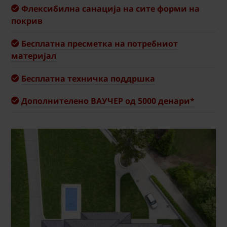
Флексибилна санација на сите форми на
покрив
Бесплатна пресметка на потребниот
материјал
Бесплатна техничка поддршка
Дополнителено ВАУЧЕР од 5000 денари*