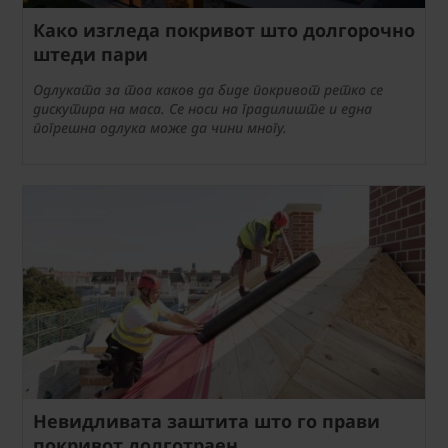
Како изгледа покривот што долгорочно
штеди пари
Одлуката за тоа каков да биде покривот ретко се
дискутира на маса. Се носи на градилиште и една
погрешна одлука може да чини многу.
Невидливата заштита што го прави
покривот долготраен