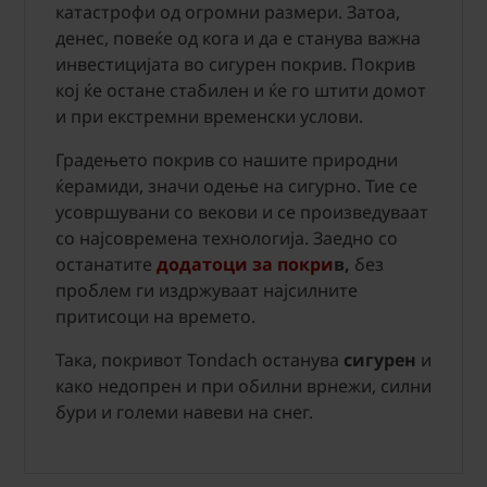
катастрофи од огромни размери. Затоа,
денес, повеќе од кога и да е станува важна
инвестицијата во сигурен покрив. Покрив
кој ќе остане стабилен и ќе го штити домот
и при екстремни временски услови.
Градењето покрив со нашите природни
ќерамиди, значи одење на сигурно. Тие се
усовршувани со векови и се произведуваат
со најсовремена технологија. Заедно со
останатите
додатоци за покри
в,
без
проблем ги издржуваат најсилните
притисоци на времето.
Така, покривот Tondach останува
сигурен
и
како недопрен и при обилни врнежи, силни
бури и големи навеви на снег.