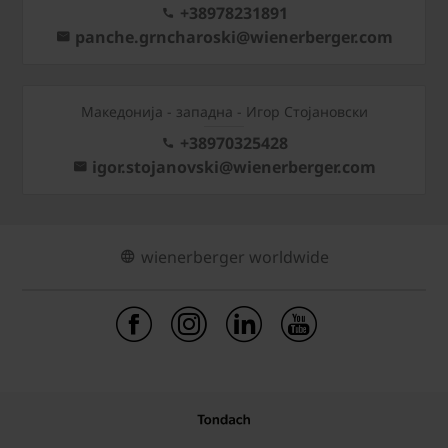
+38978231891
panche.grncharoski@wienerberger.com
Mакедонија - западна - Игор Стојановски
+38970325428
igor.stojanovski@wienerberger.com
wienerberger worldwide