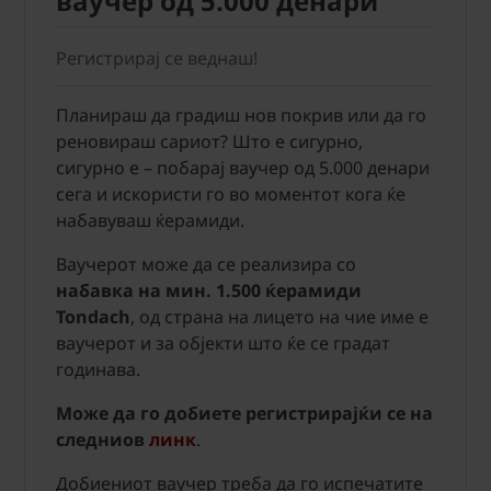
ваучер од 5.000 денари
Регистрирај се веднаш!
Планираш да градиш нов покрив или да го
реновираш сариот? Што е сигурно,
сигурно е – побарај ваучер од 5.000 денари
сега и искористи го во моментот кога ќе
набавуваш ќерамиди.
Ваучерот може да се реализира со
набавка на мин. 1.500 ќерамиди
Tondach
, од страна на лицето на чие име е
ваучерот и за објекти што ќе се градат
годинава.
Може да го добиете регистрирајќи се на
следниов
линк
.
Добиениот ваучер треба да го испечатите