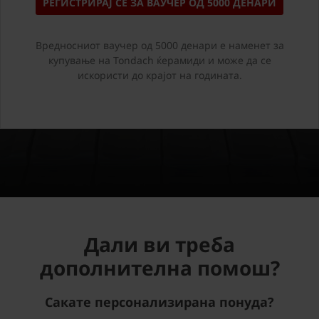
РЕГИСТРИРАЈ СЕ ЗА ВАУЧЕР ОД 5000 ДЕНАРИ
Вредносниот ваучер од 5000 денари е наменет за
купување на Tondach ќерамиди и може да се
искористи до крајот на годината.
Дали ви треба
дополнителна помош?
Сакате персонализирана понуда?