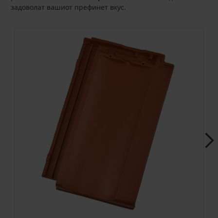
задоволат вашиот префинет вкус.
Next