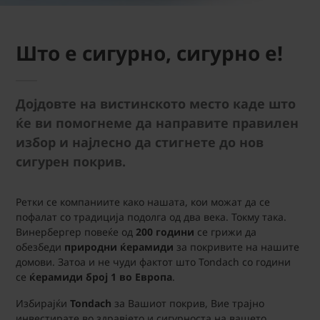
Што е сигурно, сигурно е!
Дојдовте на вистинското место каде што
ќе ви помогнеме да направите правилен
избор и најлесно да стигнете до нов
сигурен покрив.
Ретки се компаниите како нашата, кои можат да се
пофалат со традиција подолга од два века. Токму така.
Винербергер повеќе од
200 години
се грижи да
обезбеди
природни ќерамиди
за покривите на нашите
домови. Затоа и не чуди фактот што Tondach со години
се
ќерамиди број 1 во Европа
.
Избирајќи
Tondach
за Вашиот покрив, Вие трајно
инвестирате во здравјето и сигурноста на вашето