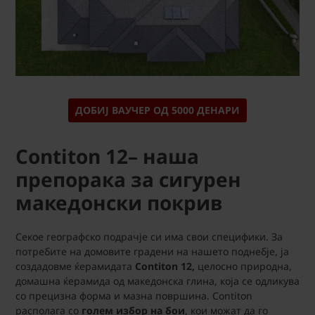
ДОБИЈ ВАУЧЕР ОД 5000 ДЕНАРИ
Contiton 12– наша
препорака за сигурен
македонски покрив
Секое географско подрачје си има свои специфики. За
потребите на домовите градени на нашето поднебје, ја
создадовме ќерамидата
Contiton 12,
целосно природна,
домашна ќерамида од македонска глина, која се одликува
со прецизна форма и мазна површина. Contiton
располага со
голем избор на бои
, кои можат да го