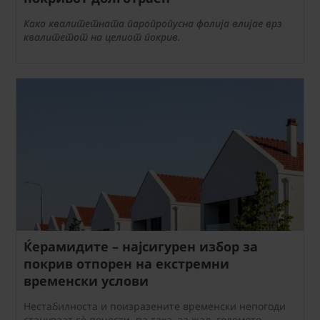
Како квалитетната паропропусна фолија влијае врз
квалитетот на целиот покрив.
Ќерамидите – најсигурен избор за
покрив отпорен на екстремни
временски услови
Нестабилноста и поизразените временски непогоди
стануваат сè почести, па така, за жал, големото