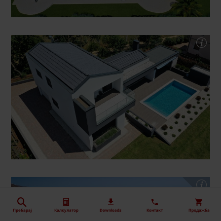
Пребарај
Калкулатор
Downloads
Контакт
Продажба