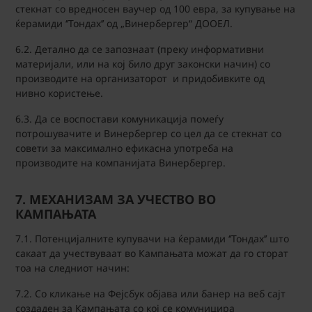
стекнат со вредносен ваучер од 100 евра, за купување на
ќерамиди ‘’Тондах’’ од „Винербергер“ ДООЕЛ.
6.2. Детално да се запознаат (преку информативни
материјали, или на кој било друг законски начин) со
производите на организаторот и придобивките од
нивно користење.
6.3. Да се ​​воспостави комуникација помеѓу
потрошувачите и Винербергер со цел да се стекнат со
совети за максимално ефикасна употреба на
производите на компанијата Винербергер.
7. МЕХАНИЗАМ ЗА УЧЕСТВО ВО
КАМПАЊАТА
7.1. Потенцијалните купувачи на ќерамиди ‘’Тондах’’ што
сакаат да учествуваат во Кампањата можат да го сторат
тоа на следниот начин:
7.2. Со кликање на Фејсбук објава или банер на веб сајт
создаден за Кампањата со кој се комуницира