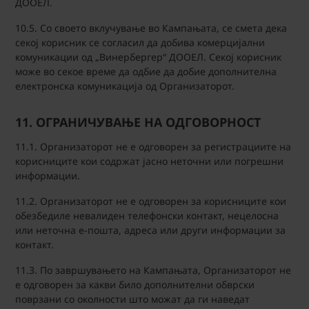
ДООЕЛ.
10.5. Со своето вклучување во Кампањата, се смета дека
секој корисник се согласил да добива комерцијални
комуникации од „Винербергер“ ДООЕЛ. Секој корисник
може во секое време да одбие да добие дополнителна
електронска комуникација од Организаторот.
11. ОГРАНИЧУВАЊЕ НА ОДГОВОРНОСТ
11.1. Организаторот не е одговорен за регистрациите на
корисниците кои содржат јасно неточни или погрешни
информации.
11.2. Организаторот не е одговорен за корисниците кои
обезбедиле невалиден телефонски контакт, нецелосна
или неточна е-пошта, адреса или други информации за
контакт.
11.3. По завршувањето на Кампањата, Организаторот не
е одговорен за какви било дополнителни обврски
поврзани со околности што можат да ги наведат