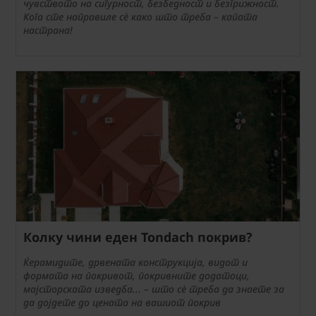
чувството на сигурност, безбедност и безгрижност.
Кога сте направиле сè како што треба – капата
настрана!
Колку чини еден Tondach покрив?
Ќерамидите, дрвената конструкција, видот и
формата на покривот, покривните додатоци,
мајсторската изведба... – што сè треба да знаете за
да дојдете до цената на вашиот покрив