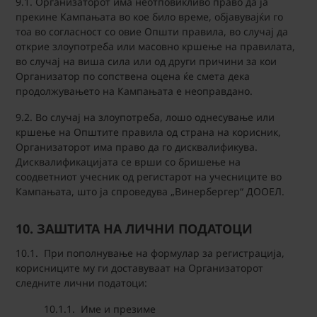
9.1. Организаторот има неотповикливо право да ја
прекине Кампањата во кое било време, објавувајќи го
тоа во согласност со овие Општи правила, во случај да
открие злоупотреба или масовно кршење на правилата,
во случај на виша сила или од други причини за кои
Организатор по сопствена оцена ќе смета дека
продолжувањето на Кампањата е неоправдано.
9.2. Во случај на злоупотреба, лошо однесување или
кршење на Општите правила од страна на корисник,
Организаторот има право да го дисквалификува.
Дисквалификацијата се врши со бришење на
соодветниот учесник од регистарот на учесниците во
Кампањата, што ја спроведува „Винербергер“ ДООЕЛ.
10. ЗАШТИТА НА ЛИЧНИ ПОДАТОЦИ
10.1. При пополнување на формулар за регистрација,
корисниците му ги доставуваат на Организаторот
следните лични податоци:
10.1.1. Име и презиме