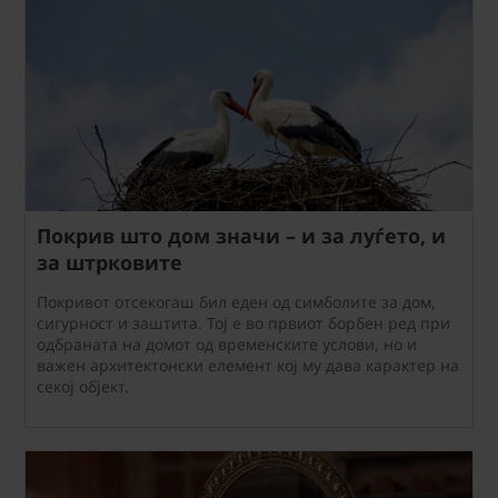
Покрив што дом значи – и за луѓето, и
за штрковите
Покривот отсекогаш бил еден од симболите за дом,
сигурност и заштита. Тој е во првиот борбен ред при
одбраната на домот од временските услови, но и
важен архитектонски елемент кој му дава карактер на
секој објект.