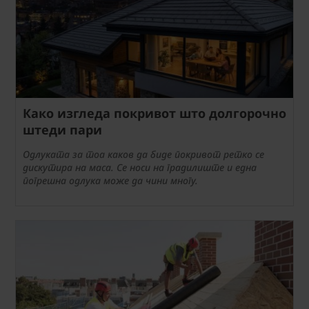
Како изгледа покривот што долгорочно
штеди пари
Одлуката за тоа каков да биде покривот ретко се
дискутира на маса. Се носи на градилиште и една
погрешна одлука може да чини многу.