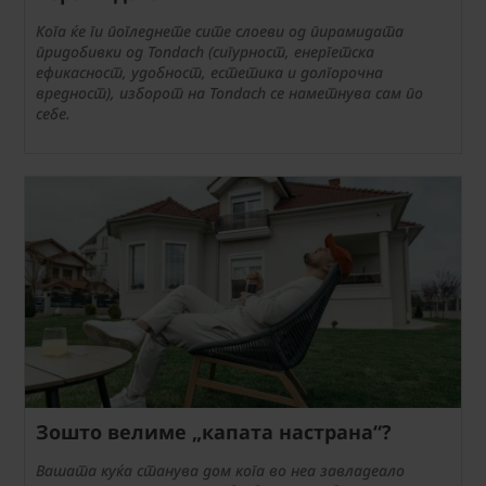
Кога ќе ги погледнете сите слоеви од пирамидата
придобивки од Tondach (сигурност, енергетска
ефикасност, удобност, естетика и долгорочна
вредност), изборот на Tondach се наметнува сам по
себе.
Зошто велиме „капата настрана“?
Вашата куќа станува дом кога во неа завладеало