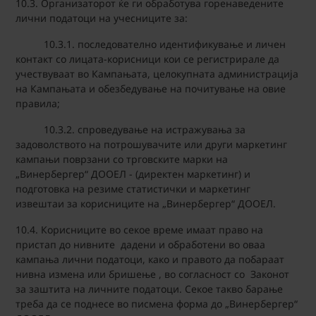
10.3. Организаторот ќе ги обработува горенаведените
лични податоци на учесниците за:
10.3.1. последователно идентификување и личен
контакт со лицата-корисници кои се регистрирале да
учествуваат во Кампањата, целокупната администрација
на Кампањата и обезбедување на почитување на овие
правила;
10.3.2. спроведување на истражувања за
задоволството на потрошувачите или други маркетинг
кампањи поврзани со трговските марки на
„Винербергер“ ДООЕЛ - (директен маркетинг) и
подготовка на резиме статистички и маркетинг
извештаи за корисниците на „Винербергер“ ДООЕЛ.
10.4. Корисниците во секое време имаат право на
пристап до нивните дадени и обработени во оваа
кампања лични податоци, како и правото да побараат
нивна измена или бришење , во согласност со Законот
за заштита на личните податоци. Секое такво барање
треба да се поднесе во писмена форма до „Винербергер“