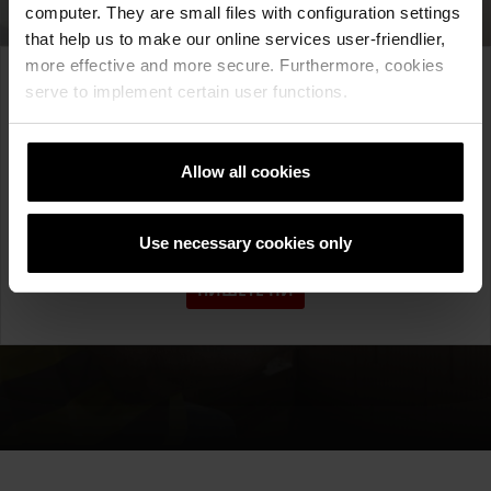
computer. They are small files with configuration settings
that help us to make our online services user-friendlier,
more effective and more secure. Furthermore, cookies
Имате ли прашања за
serve to implement certain user functions.
нас или за нашите
производи?
Allow all cookies
Контактирајте нè и ќе ви помогнеме!
Use necessary cookies only
ПИШЕТЕ НИ