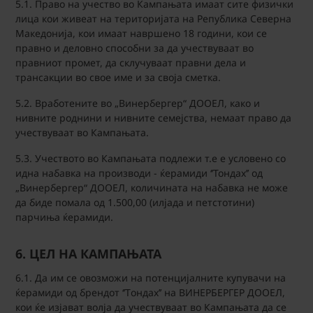
5.1. Право на учество во Кампањата имаат сите физички
лица кои живеат на територијата на Република Северна
Македонија, кои имаат навршено 18 години, кои се
правно и деловно способни за да учествуваат во
правниот промет, да склучуваат правни дела и
трансакции во свое име и за своја сметка.
5.2. Вработените во „Винербергер“ ДООЕЛ, како и
нивните роднини и нивните семејства, немаат право да
учествуваат во Кампањата.
5.3. Учеството во Кампањата подлежи т.е е условено со
идна набавка на производи - ќерамиди ‘’Тондах’’ од
„Винербергер“ ДООЕЛ, количината на набавка не може
да биде помала од 1.500,00 (илјада и петстотини)
парчиња ќерамиди.
6. ЦЕЛ НА КАМПАЊАТА
6.1. Да им се овозможи на потенцијалните купувачи на
ќерамиди од брендот ‘’Tондах’’ на ВИНЕРБЕРГЕР ДООЕЛ,
кои ќе изјават волја да учествуваат во Кампањата да се