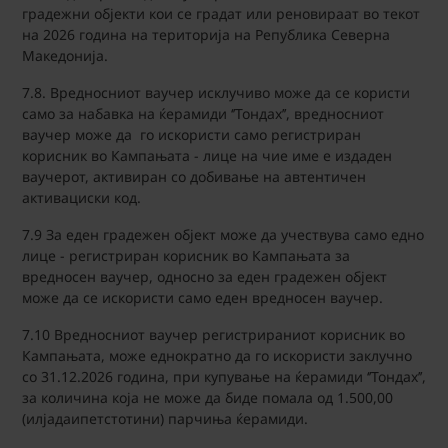
градежни објекти кои се градат или реновираат во текот
на 2026 година на територија на Република Северна
Македонија.
7.8. Вредносниот ваучер исклучиво може да се користи
само за набавка на ќерамиди ‘’Тондах’’, вредносниот
ваучер може да го искористи само регистриран
корисник во Кампањата - лице на чие име е издаден
ваучерот, активиран со добивање на автентичен
активациски код.
7.9 За еден градежен објект може да учествува само едно
лице - регистриран корисник во Кампањата за
вредносен ваучер, односно за еден градежен објект
може да се искористи само еден вредносен ваучер.
7.10 Вредносниот ваучер регистрираниот корисник во
Кампањата, може еднократно да го искористи заклучно
со 31.12.2026 година, при купување на ќерамиди ‘’Тондах’’,
за количина која не може да биде помала од 1.500,00
(илјадаипетстотини) парчиња ќерамиди.