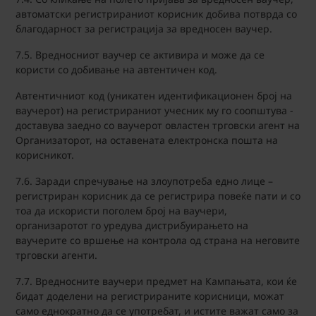
автоматски регистрираниот корисник добива потврда со
благодарност за регистрација за вредносен ваучер.
7.5. Вредносниот ваучер се активира и може да се
користи со добивање на автентичен код.
Автентичниот код (уникатен идентификационен број на
ваучерот) на регистрираниот учесник му го соопштува -
доставува заедно со ваучерот овластен трговски агент на
Oрганизаторот, на оставената електронска пошта на
корисникот.
7.6. Заради спречување на злоупотреба едно лице –
регистриран корисник да се регистрира повеќе пати и со
тоа да искористи поголем број на ваучери,
организаротот го уредува дистрибуирањето на
ваучерите со вршење на контрола од страна на неговите
трговски агенти.
7.7. Вредносните ваучери предмет на Кампањата, кои ќе
бидат доделени на регистрираните корисници, можат
само еднократно да се употребат, и истите важат само за