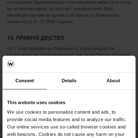
согласуваат Организаторот или неговите овластени лица
да ги контактираат на контакт телефонскиот број
обезбеден од нив за време и во врска со Кампањата,
заклучно со 31.12.2026 година.
14. ПРАВНО ДЕЈСТВО
14.1. Учествувајќи во Кампањата, корисниците се
согласуваат да се придржуваат кон овие Општи правила,
вклучувајќи ги нивните услови.
14.2. Овие Општи правила и услови влегуваат во сила со
денот на објавувањето на
www.wienerberger.mk
и ќе
Consent
Details
About
важат во текот на целиот период за времетрањето на
Кампањата.
This website uses cookies
Дата на последно ажурирање: 03.04.2026 година.
We use cookies to personalize content and ads, to
provide social media features and to analyze our traffic.
Our online services use so-called browser cookies and
web beacons. Cookies do not cause any harm on your