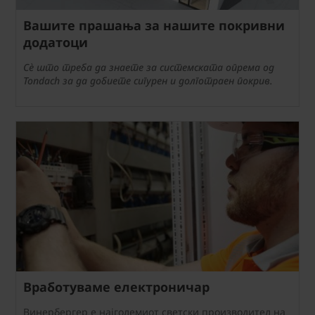
Вашите прашања за нашите покривни
додатоци
Сè што треба да знаете за системската опрема од
Tondach за да добиете сигурен и долготраен покрив.
Вработуваме електроничар
Винербергер е најголемиот светски производител на