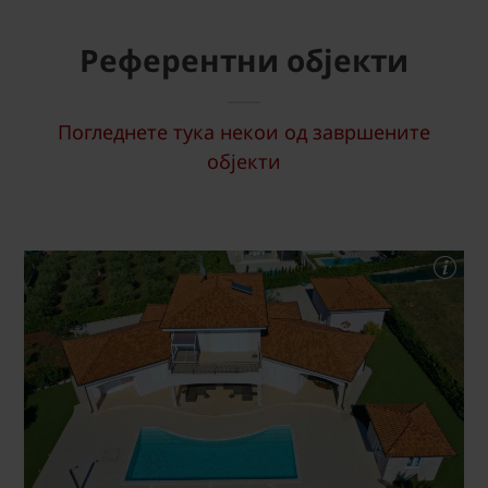
Референтни објекти
Погледнете тука некои од завршените
објекти