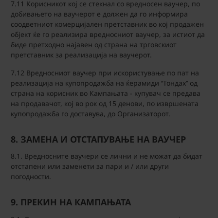
7.11 Корисникот кој се стекнал со вредносен ваучер, по
добивањето на ваучерот е должен да го информира
соодветниот комерцијален претставник во кој продажен
објект ќе го реализира вредносниот ваучер, за истиот да
биде претходно најавен од страна на
трговскиот
претставник за реализација на ваучерот.
7.12 Вредносниот ваучер при искористување по пат на
реализација на купопродажба на ќерамиди ‘’Тондах’’ од
страна на корисник во Кампањата - купувач се предава
на продавачот, кој во рок од 15 денови, по извршената
купопродажба го доставува, до Организаторот.
8. ЗАМЕНА И ОТСТАПУВАЊЕ НА ВАУЧЕР
8.1. Вредносните ваучери се лични и не можат да бидат
отстапени или заменети за пари и / или други
погодности.
9. ПРЕКИН НА КАМПАЊАТА