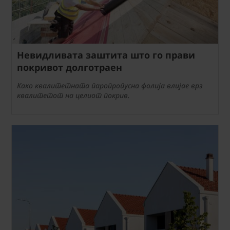
Невидливата заштита што го прави
покривот долготраен
Како квалитетната паропропусна фолија влијае врз
квалитетот на целиот покрив.