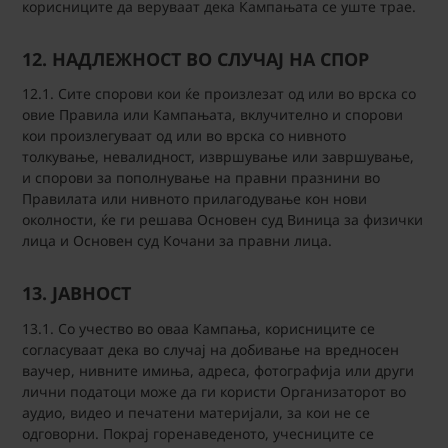
корисниците да веруваат дека Кампањата се уште трае.
12. НАДЛЕЖНОСТ ВО СЛУЧАЈ НА СПОР
12.1. Сите спорови кои ќе произлезат од или во врска со
овие Правила или Кампањата, вклучително и спорови
кои произлегуваат од или во врска со нивното
толкување, невалидност, извршување или завршување,
и спорови за пополнување на правни празнини во
Правилата или нивното прилагодување кон нови
околности, ќе ги решава Основен суд Виница за физички
лица и Основен суд Кочани за правни лица.
13. ЈАВНОСТ
13.1. Со учество во оваа Кампања, корисниците се
согласуваат дека во случај на добивање на вредносен
ваучер, нивните имиња, адреса, фотографија или други
лични податоци може да ги користи Организаторот во
аудио, видео и печатени материјали, за кои не се
одговорни. Покрај горенаведеното, учесниците се