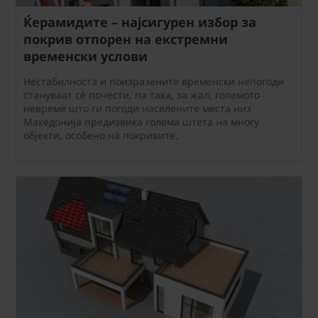
Ќерамидите – најсигурен избор за
покрив отпорен на екстремни
временски услови
Нестабилноста и поизразените временски непогоди
стануваат сè почести, па така, за жал, големото
невреме што ги погоди населените места низ
Македонија предизвика голема штета на многу
објекти, особено на покривите.