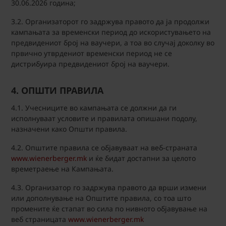
30.06.2026 година;
3.2. Организаторот го задржува правото да ја продолжи
кампањата за временски период до искористувањето на
предвидениот број на ваучери, а тоа во случај доколку во
првично утврдениот временски период не се
дистрибуира предвидениот број на ваучери.
4. ОПШТИ ПРАВИЛА
4.1. Учесниците во кампањата се должни да ги
исполнуваат условите и правилата опишани подолу,
назначени како Општи правила.
4.2. Општите правила се објавуваат на веб-страната
www.wienerberger.mk
и ќе бидат достапни за целото
времетраење на Кампањата.
4.3. Организатор го задржува правото да врши измени
или дополнување на Општите правила, со тоа што
промените ќе стапат во сила по нивното објавување на
веб страницата
www.wienerberger.mk