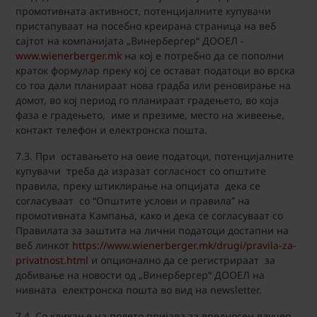
промотивната активност, потенцијалните купувачи
пристапуваат на посебно креирана страница на веб
сајтот на компанијата „Винербергер“ ДООЕЛ -
www.wienerberger.mk
на кој е потребно да се пополни
краток формулар преку кој се остават податоци во врска
со тоа дали планираат нова градба или реновирање на
домот, во кој период го планираат градењето, во која
фаза е градењето, име и презиме, место на живеење,
контакт телефон и електронска пошта.
7.3. При оставањето на овие податоци, потенцијалните
купувачи треба да изразат согласност со општите
правила, преку штиклирање на опцијата дека се
согласуваат со “Општите услови и правила” на
промотивната Кампања, како и дека се согласуваат со
Правилата за заштита на лични податоци достапни на
веб линкот
https://www.wienerberger.mk/drugi/pravila-za-
privatnost.html
и опционално да се регистрираат за
добивање на новости од „Винербергер“ ДООЕЛ на
нивната електронска пошта во вид на newsletter.
7.4. Со кликање на полето пријава за вредносен ваучер,