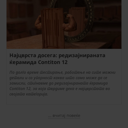
Најцврста досега: редизајнираната
ќерамида Contiton 12
По долго време тестирање, работење на сите можни
детали и со упорност каква што само може да се
замисли, стигнавме до редизајнираната ќерамида
Contiton 12, за која тврдиме дека е најцврстата во
својата категорија.
... вчитај повеќе