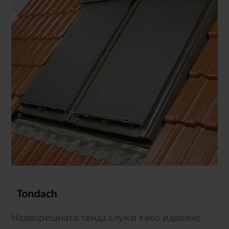
Надворешната тенда служи како идеално