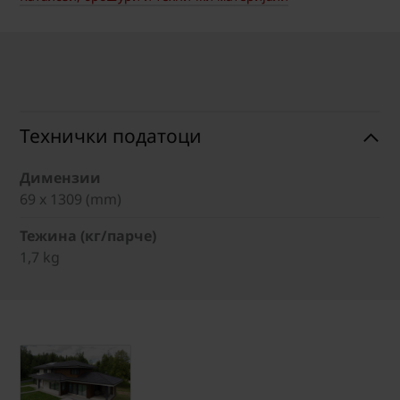
Технички податоци
Димензии
69 x 1309 (mm)
Тежина (кг/парче)
1,7 kg