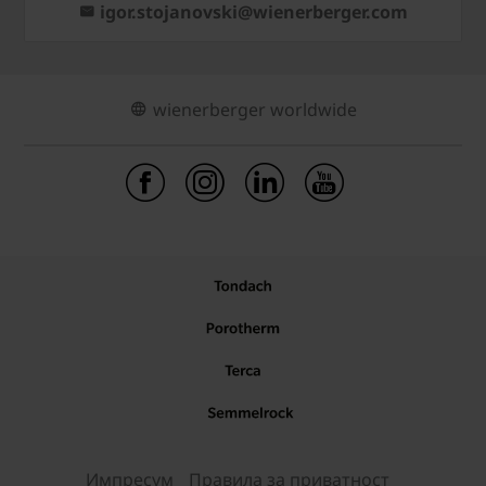
igor.stojanovski@wienerberger.com
wienerberger worldwide
Импресум
Правила за приватност