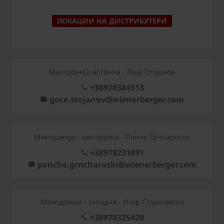
ЛОКАЦИИ НА ДИСТРИБУТЕРИ
Македонија источна - Гоце Стојанов
+38978384513
goce.stojanov@wienerberger.com
Mакедонија - централна - Панче Грнчароски
+38978231891
panche.grncharoski@wienerberger.com
Mакедонија - западна - Игор Стојановски
+38970325428