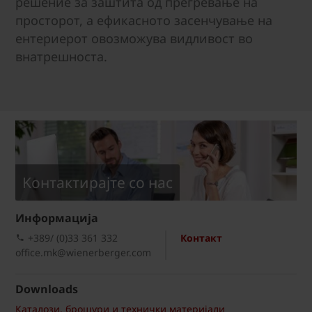
решение за заштита од прегревање на
просторот, а ефикасното засенчување на
ентериерот овозможува видливост во
внатрешноста.
Kонтактирајте со нас
Информациja
+389/ (0)33 361 332
Контакт
office.mk@wienerberger.com
Downloads
Каталози, брошури и технички материјали