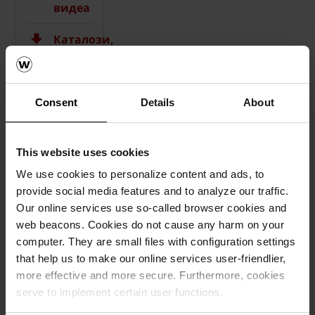
видеа
Каталози,
брошури,
технички
материјали
Consent
Details
About
This website uses cookies
We use cookies to personalize content and ads, to
provide social media features and to analyze our traffic.
Our online services use so-called browser cookies and
web beacons. Cookies do not cause any harm on your
computer. They are small files with configuration settings
that help us to make our online services user-friendlier,
more effective and more secure. Furthermore, cookies
serve to implement certain user functions.