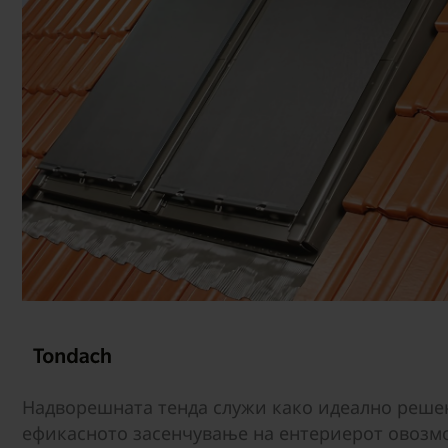
Надворешната тенда служи како идеално решен
ефикасното засенчување на ентериерот овозм