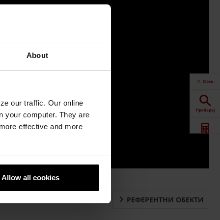
About
Close
e our traffic. Our online
Пребарај
n your computer. They are
, more effective and more
Калкулатор
Downloads
Allow all cookies
Контакт
РЕФЕРЕНТНИ ОБЕКТИ