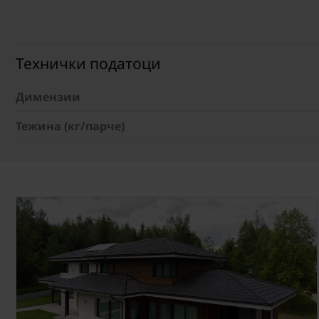
Технички податоци
Димензии
Тежина (кг/парче)