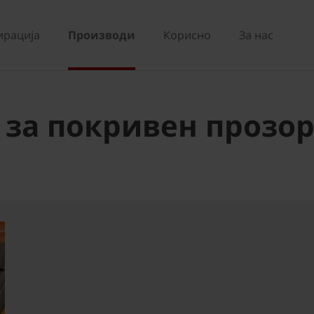
ирација
Производи
Корисно
За нас
за покривен прозор