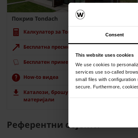
Покрив Tondach
Калкулатор за Tondach покрив
Consent
Бесплатна пресметка на материјалот
This website uses cookies
Бесплатен примерок на ќерамида
We use cookies to personalize
services use so-called brow
How-to видеа
small files with configuration
secure. Furthermore, cookies
Каталози, брошури, технички
материјали
Референтни објекти