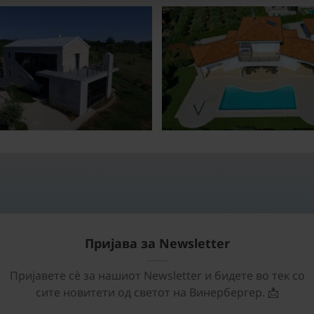
Пријава за Newsletter
Пријавете сѐ за нашиот Newsletter и бидете во тек со
сите новитети од светот на Винербергер. 📩