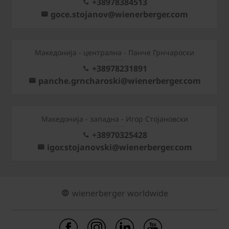
+38978384513
goce.stojanov@wienerberger.com
Mакедонија - централна - Панче Грнчароски
+38978231891
panche.grncharoski@wienerberger.com
Mакедонија - западна - Игор Стојановски
+38970325428
igor.stojanovski@wienerberger.com
wienerberger worldwide