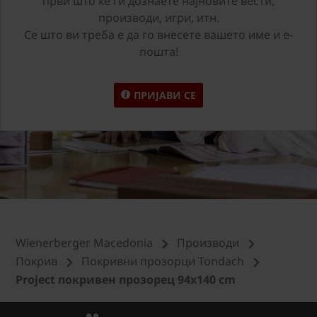
први што ќе ги дознаете најновите вести,
производи, игри, итн.
Се што ви треба е да го внесете вашето име и е-
пошта!
ПРИЈАВИ СЕ
Wienerberger Macedonia
Производи
Покрив
Покривни прозорци Tondach
Project покривен прозорец 94x140 cm