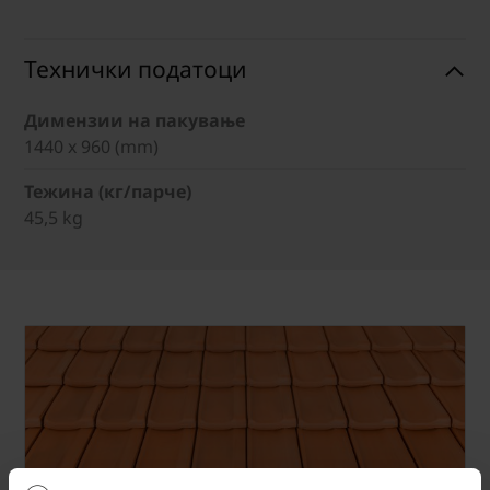
Технички податоци
Димензии на пакување
1440 x 960 (mm)
Тежина (кг/парче)
45,5 kg