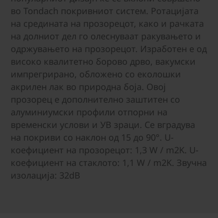
во Tondach покривниот систем. Ротацијата
на средината на прозорецот, како и рачката
на долниот дел го олеснуваат ракувањето и
одржувањето на прозорецот. Изработен е од
високо квалитетно борово дрво, вакумски
импрегрирано, обложено со еколошки
акрилен лак во природна боја. Овој
прозорец е дополнително заштитен со
алуминиумски профили отпорни на
временски услови и УВ зраци. Се вградува
на покриви со наклон од 15 до 90°. U-
коефициент на прозорецот: 1,3 W / m2K. U-
коефициент на стаклото: 1,1 W / m2K. Звучна
изолација: 32dB