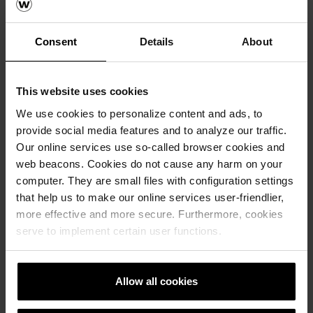
Consent
Details
About
Покрив Tondach
Калкулатори за Tondach покрив
This website uses cookies
Бесплатна пресметка на материјалот
We use cookies to personalize content and ads, to
provide social media features and to analyze our traffic.
Бесплатен примерок на ќерамида
Our online services use so-called browser cookies and
web beacons. Cookies do not cause any harm on your
computer. They are small files with configuration settings
How-to видеа
that help us to make our online services user-friendlier,
more effective and more secure. Furthermore, cookies
Каталози, брошури, технички
serve to implement certain user functions.
материјали
Allow all cookies