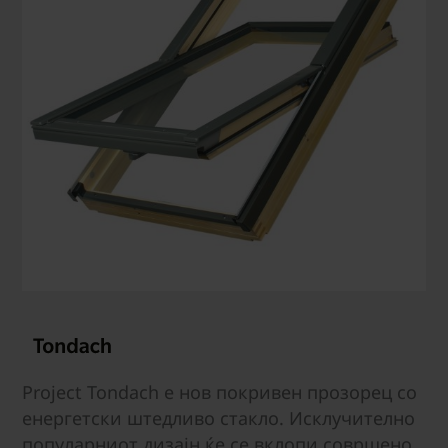
Project Tondach е нов покривен прозорец со
енергетски штедливо стакло. Исклучително
популарниот дизајн ќе се вклопи совршено