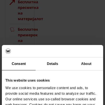
Бесплатна
пресметка
на
материјалот
Бесплатен
примерок
на
ќерамида
How-
to
Consent
Details
About
видеа
Каталози,
This website uses cookies
брошури,
We use cookies to personalize content and ads, to
технички
provide social media features and to analyze our traffic.
материјали
Our online services use so-called browser cookies and
web beacons. Cookies do not cause any harm on your