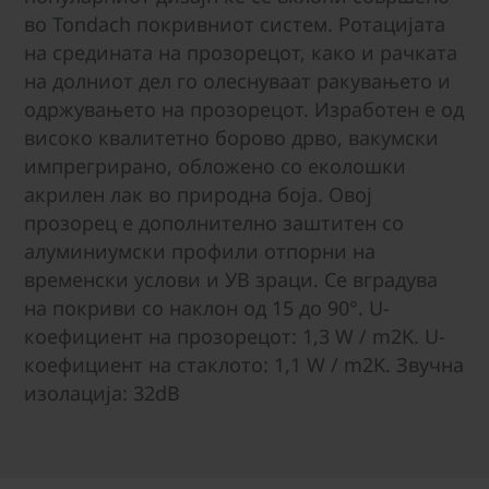
во Tondach покривниот систем. Ротацијата
на средината на прозорецот, како и рачката
на долниот дел го олеснуваат ракувањето и
одржувањето на прозорецот. Изработен е од
високо квалитетно борово дрво, вакумски
импрегрирано, обложено со еколошки
акрилен лак во природна боја. Овој
прозорец е дополнително заштитен со
алуминиумски профили отпорни на
временски услови и УВ зраци. Се вградува
на покриви со наклон од 15 до 90°. U-
коефициент на прозорецот: 1,3 W / m2K. U-
коефициент на стаклото: 1,1 W / m2K. Звучна
изолација: 32dB