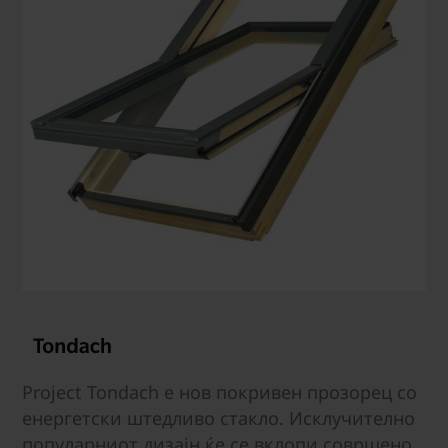
Project Tondach е нов покривен прозорец со
енергетски штедливо стакло. Исклучително
популарниот дизајн ќе се вклопи совршено