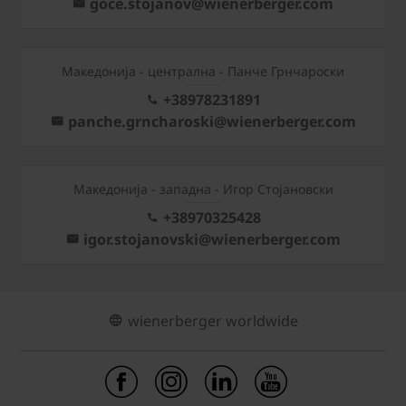
goce.stojanov@wienerberger.com
Mакедонија - централна - Панче Грнчароски
+38978231891
panche.grncharoski@wienerberger.com
Mакедонија - западна - Игор Стојановски
+38970325428
igor.stojanovski@wienerberger.com
wienerberger worldwide