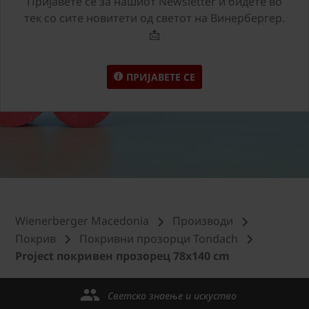
Пријавете сѐ за нашиот Newsletter и бидете во
тек со сите новитети од светот на Винербергер.
📩
ПРИЈАВЕТЕ СЕ
Wienerberger Macedonia
Производи
Покрив
Покривни прозорци Tondach
Project покривен прозорец 78x140 cm
Светско знаење и искуство