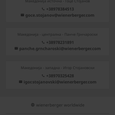
Македонија источна - Гоце Стојанов
+38978384513
goce.stojanov@wienerberger.com
Mакедонија - централна - Панче Грнчароски
+38978231891
panche.grncharoski@wienerberger.com
Mакедонија - западна - Игор Стојановски
+38970325428
igor.stojanovski@wienerberger.com
wienerberger worldwide