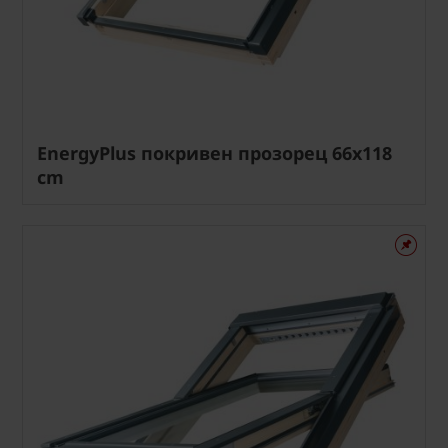
EnergyPlus покривен прозорец 66x118
cm