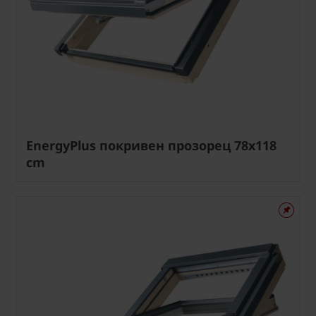
EnergyPlus покривен прозорец 78x118
cm