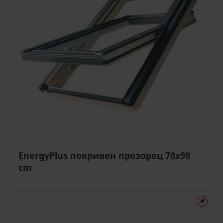
EnergyPlus покривен прозорец 78x98
cm