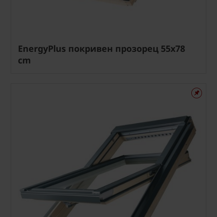
EnergyPlus покривен прозорец 55x78
cm