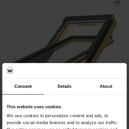
Consent
Details
About
This website uses cookies
We use cookies to personalize content and ads, to
Project покривен прозорец 55x78 cm
provide social media features and to analyze our traffic.