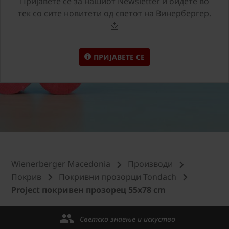
Пријавете сѐ за нашиот Newsletter и бидете во
тек со сите новитети од светот на Винербергер.
📩
ПРИЈАВЕТЕ СЕ
Wienerberger Macedonia
Производи
Покрив
Покривни прозорци Tondach
Project покривен прозорец 55x78 cm
Светско знаење и искуство