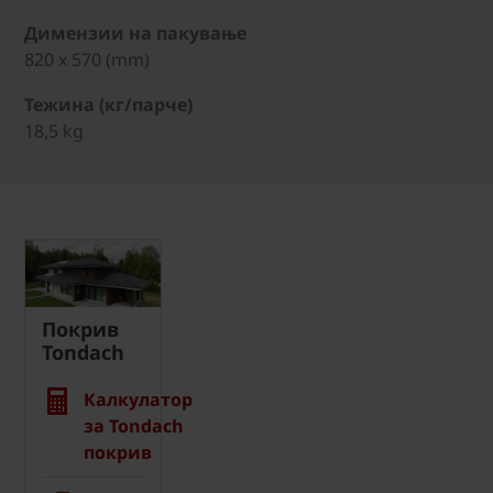
Димензии на пакување
820 x 570 (mm)
Тежина (кг/парче)
18,5 kg
Покрив
Tondach
Калкулатор
за Tondach
покрив