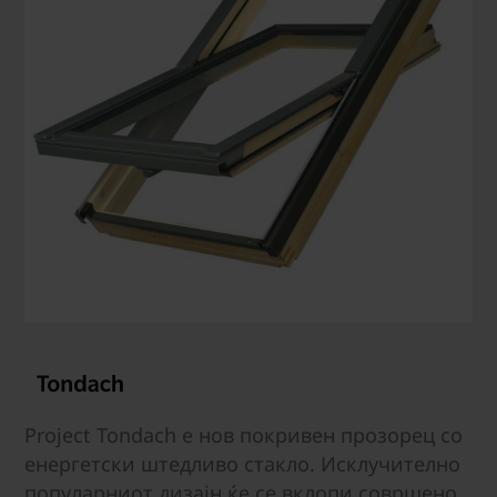
Project Tondach е нов покривен прозорец со
енергетски штедливо стакло. Исклучително
популарниот дизајн ќе се вклопи совршено