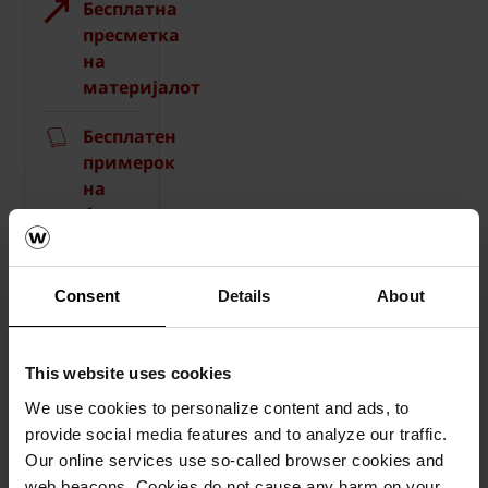
Бесплатна
пресметка
на
материјалот
Бесплатен
примерок
на
ќерамида
How-
to
Consent
Details
About
видеа
Каталози,
This website uses cookies
брошури,
We use cookies to personalize content and ads, to
технички
provide social media features and to analyze our traffic.
материјали
Our online services use so-called browser cookies and
web beacons. Cookies do not cause any harm on your