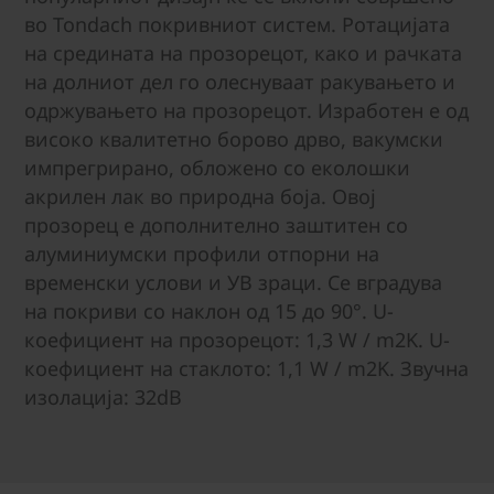
во Tondach покривниот систем. Ротацијата
на средината на прозорецот, како и рачката
на долниот дел го олеснуваат ракувањето и
одржувањето на прозорецот. Изработен е од
високо квалитетно борово дрво, вакумски
импрегрирано, обложено со еколошки
акрилен лак во природна боја. Овој
прозорец е дополнително заштитен со
алуминиумски профили отпорни на
временски услови и УВ зраци. Се вградува
на покриви со наклон од 15 до 90°. U-
коефициент на прозорецот: 1,3 W / m2K. U-
коефициент на стаклото: 1,1 W / m2K. Звучна
изолација: 32dB