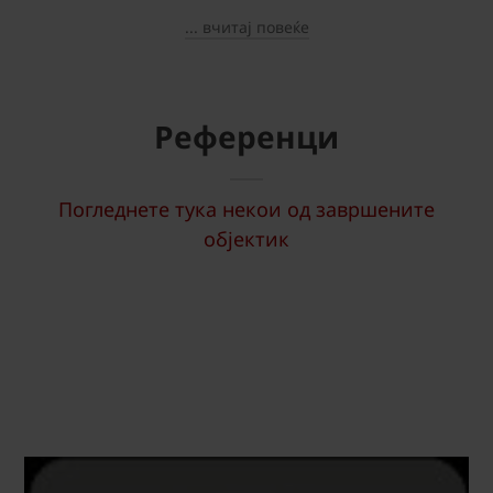
... вчитај повеќе
Референци
Погледнете тука некои од завршените
објектик