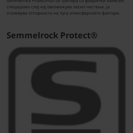
Semmelrock ProtectPlus се третира со фабрички нанесен,
специјален слој кој овозможува лесно чистење, ја
зголемува отпорноста на луга атмосферските фактори.
Semmelrock Protect®