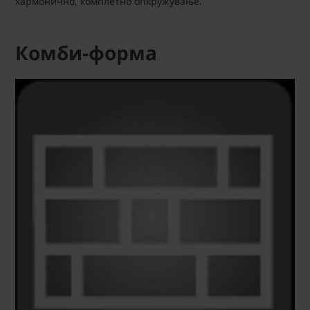
хармонично, комплетно опкружување.
Комби-форма