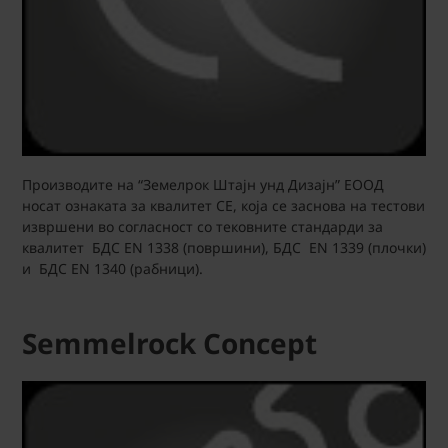
Производите на “Земелрок Штајн унд Дизајн” ЕООД
носат ознаката за квалитет CE, која се заснова на тестови
извршени во согласност со тековните стандарди за
квалитет БДС EN 1338 (површини), БДС EN 1339 (плочки)
и БДС EN 1340 (рабници).
Semmelrock Concept