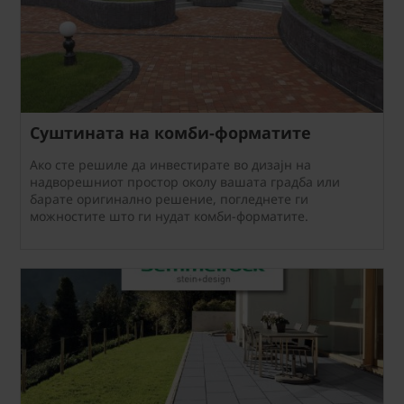
Суштината на комби-форматите
Ако сте решиле да инвестирате во дизајн на
надворешниот простор околу вашата градба или
барате оригинално решение, погледнете ги
можностите што ги нудат комби-форматите.