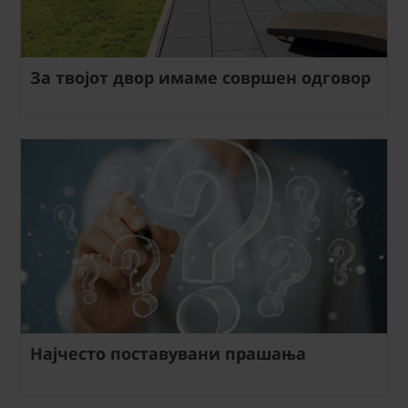
За твојот двор имаме совршен одговор
Најчесто поставувани прашања