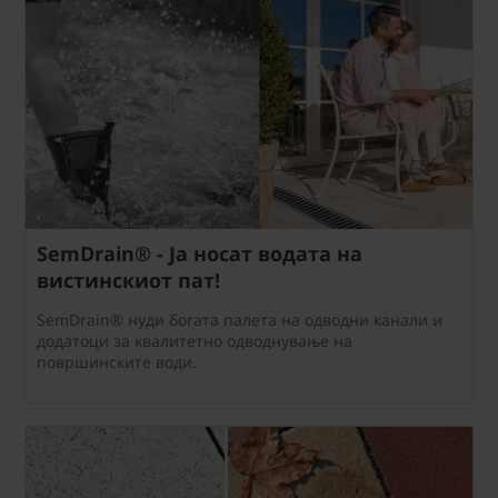
SemDrain® - Ја носат водата на
вистинскиот пат!
SemDrain® нуди богата палета на одводни канали и
додатоци за квалитетно одводнување на
површинските води.