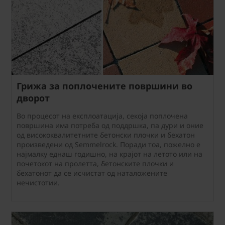
Грижа за поплочените површини во
дворот
Во процесот на експлоатација, секоја поплочена
површина има потреба од поддршка, па дури и оние
од висококвалитетните бетонски плочки и бехатон
произведени од Semmelrock. Поради тоа, пожелно е
најмалку еднаш годишно, на крајот на летото или на
почетокот на пролетта, бетонските плочки и
бехатонот да се исчистат од наталожените
нечистотии.