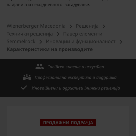
влијанија и секојдневното загадување.
Wienerberger Macedonia
Решенија
Технички решениjа
Павер елементи
Semmelrock
Иновации и функционалност
Карактеристики на производите
Светско знаење и искуство
Професионална експертиза и поддршка
Иновативни и одржливи глинени решенија
ПРОДАЖНИ ПОДРАЧЈА