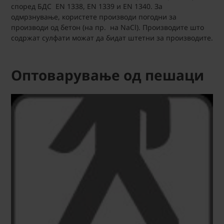
според БДС EN 1338, EN 1339 и EN 1340. За
одмрзнување, користете производи погодни за
производи од бетон (на пр. на NaCl). Производите што
содржат сулфати можат да бидат штетни за производите.
Оптоварување од пешаци