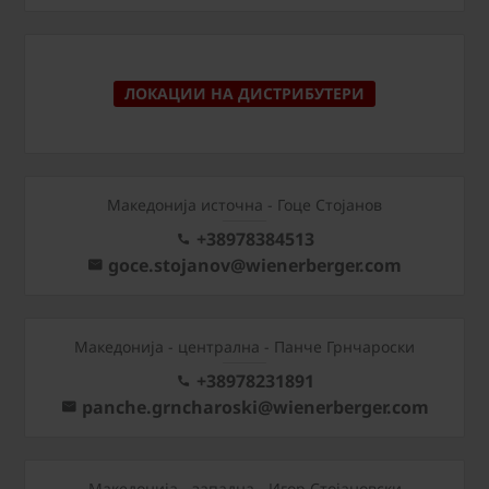
ЛОКАЦИИ НА ДИСТРИБУТЕРИ
Македонија источна - Гоце Стојанов
+38978384513
goce.stojanov@wienerberger.com
Mакедонија - централна - Панче Грнчароски
+38978231891
panche.grncharoski@wienerberger.com
Mакедонија - западна - Игор Стојановски