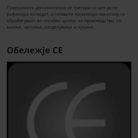
Површината дополнително се третира со цел да се
рафинира изгледот, а готовите производи понатаму се
обработуваат во посебен циклус на производство, со
миење, четкање, разделување и чукање.
Обележје CE