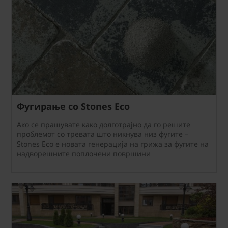
Фугирање со Stones Eco
Ако се прашувате како долготрајно да го решите
проблемот со тревата што никнува низ фугите –
Stones Eco е новата генерација на грижа за фугите на
надворешните поплочени површини