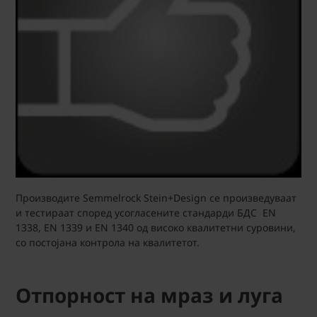
Производите Semmelrock Stein+Design се произведуваат
и тестираат според усогласените стандарди БДС EN
1338, EN 1339 и EN 1340 од високо квалитетни суровини,
со постојана контрола на квалитетот.
Отпорност на мраз и луга