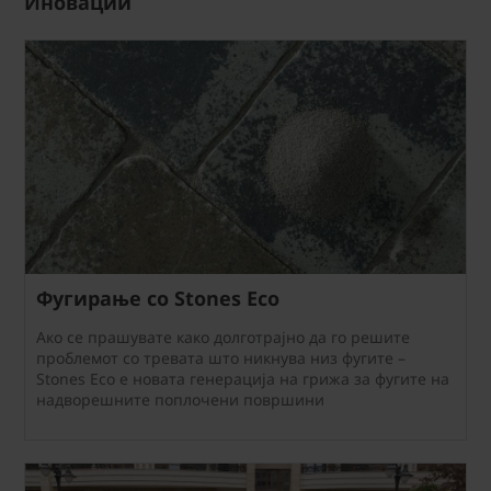
Иновации
Фугирање со Stones Eco
Ако се прашувате како долготрајно да го решите
проблемот со тревата што никнува низ фугите –
Stones Eco е новата генерација на грижа за фугите на
надворешните поплочени површини