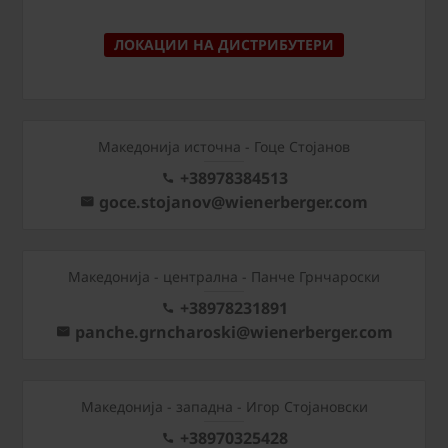
ЛОКАЦИИ НА ДИСТРИБУТЕРИ
Македонија источна - Гоце Стојанов
+38978384513
goce.stojanov@wienerberger.com
Mакедонија - централна - Панче Грнчароски
+38978231891
panche.grncharoski@wienerberger.com
Mакедонија - западна - Игор Стојановски
+38970325428