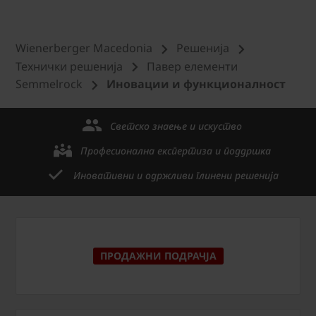
Wienerberger Macedonia
Решенија
Технички решениjа
Павер елементи
Semmelrock
Иновации и функционалност
Светско знаење и искуство
Професионална експертиза и поддршка
Иновативни и одржливи глинени решенија
ПРОДАЖНИ ПОДРАЧЈА