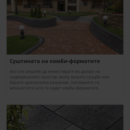
Суштината на комби-форматите
Ако сте решиле да инвестирате во дизајн на
надворешниот простор околу вашата градба или
барате оригинално решение, погледнете ги
можностите што ги нудат комби-форматите.