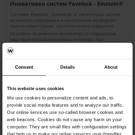
Иновативен систем Pavelock - Einstein®
Системoт Pavelock - Einstein® е патентиран систем
за целосно поврзување и интегрирана безбедност
против поместување на поплочената површина.
Се работи за уникатна технологија за поврзување,
која гарантира исклучителна отпорност при
оптоварување на поплочената површина.
Consent
Details
About
This website uses cookies
We use cookies to personalize content and ads, to
provide social media features and to analyze our traffic.
Our online services use so-called browser cookies and
web beacons. Cookies do not cause any harm on your
computer. They are small files with configuration settings
UMBRIANO® нуди хармонија помеѓу
that help us to make our online services user-friendlier,