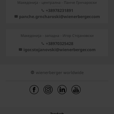
Mакедонија - централна - Панче Грнчароски
+38978231891
panche.grncharoski@wienerberger.com
Mакедонија - западна - Игор Стојановски
+38970325428
igor.stojanovski@wienerberger.com
wienerberger worldwide