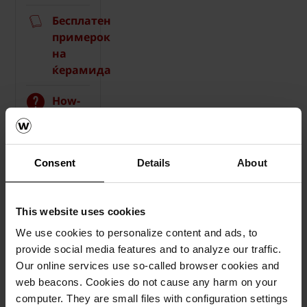
Бесплатен
примерок
на
ќерамида
How-
to
видеа
Consent
Details
About
Каталози,
брошури,
технички
This website uses cookies
материјали
We use cookies to personalize content and ads, to
provide social media features and to analyze our traffic.
Our online services use so-called browser cookies and
web beacons. Cookies do not cause any harm on your
computer. They are small files with configuration settings