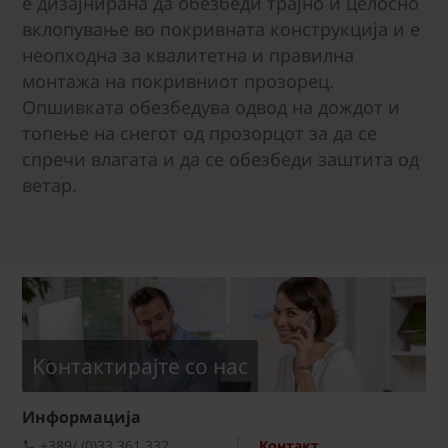
е дизајнирана да обезбеди трајно и целосно
вклопување во покривната конструкција и е
неопходна за квалитетна и правилна
монтажа на покривниот прозорец.
Опшивката обезбедува одвод на дождот и
топење на снегот од прозорцот за да се
спречи влагата и да се обезбеди заштита од
ветар.
Kонтактирајте со нас
Информациja
+389/ (0)33 361 332
Контакт