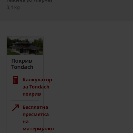
3,4 kg
Покрив
Tondach
Калкулатор
за Tondach
покрив
Бесплатна
пресметка
на
материјалот