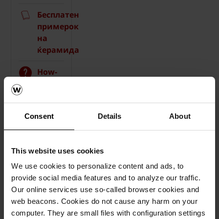
Бесплатен
примерок
на
ќерамида
How-
to
видеа
Consent
Details
About
Каталози,
брошури,
технички
This website uses cookies
материјали
We use cookies to personalize content and ads, to
provide social media features and to analyze our traffic.
Our online services use so-called browser cookies and
web beacons. Cookies do not cause any harm on your
computer. They are small files with configuration settings