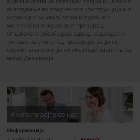
е дизајнирана да обезбеди трајно и целосно
вклопување во покривната конструкција и е
неопходна за квалитетна и правилна
монтажа на покривниот прозорец.
Опшивката обезбедува одвод на дождот и
топење на снегот од прозорцот за да се
спречи влагата и да се обезбеди заштита од
ветар.Димензија:
Kонтактирајте со нас
Информациja
+389/ (0)33 361 332
Контакт