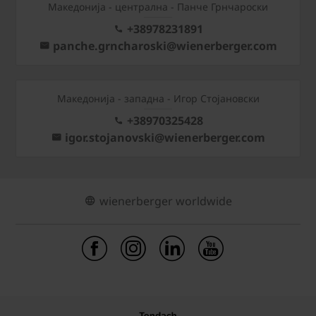
Mакедонија - централна - Панче Грнчароски
+38978231891
panche.grncharoski@wienerberger.com
Mакедонија - западна - Игор Стојановски
+38970325428
igor.stojanovski@wienerberger.com
wienerberger worldwide