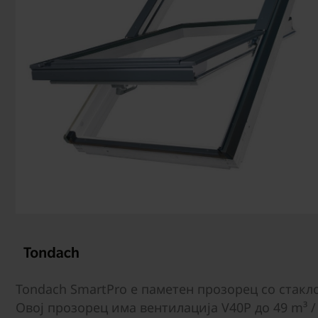
Tondach SmartPro е паметен прозорец со стакл
Овој прозорец има вентилација V40P до 49 m³ /