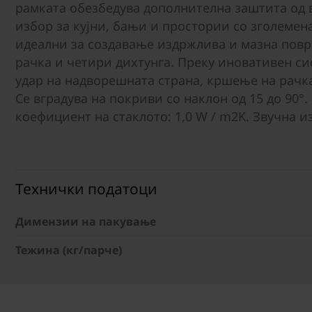
рамката обезбедува дополнителна заштита од в
избор за кујни, бањи и простории со зголемена
идеални за создавање издржлива и мазна повр
рачка и четири дихтунга. Преку иновативен с
удар на надворешната страна, кршење на рачка
Се вградува на покриви со наклон од 15 до 90°.
коефициент на стаклото: 1,0 W / m2K. Звучна и
Технички податоци
Димензии на пакување
Тежина (кг/парче)