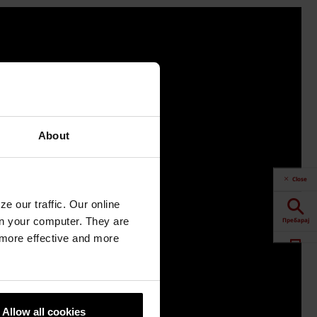
About
Close
e our traffic. Our online
n your computer. They are
Пребарај
, more effective and more
Калкулатор
Downloads
Allow all cookies