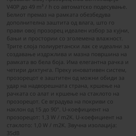
V40P до 49 m³ / h со автоматско подесување.
Белиот премаз на рамката обезбедува
дополнителна заштита од влага, што го
прави овој прозорец идеален избор за кујни,
бањи и простории со зголемена влажност.
Трите слоја полиуретански лак се идеални за
создавање издржлива и мазна површина на
рамката во бела боја. Има елегантна рачка и
четири дихтунга. Преку иновативен систем,
прозорецот е заштитен од можни обиди за
удар на надворешната страна, кршење на
рачката со алат и кршење на стаклото на
прозорецот. Се вградува на покриви со
наклон од 15 до 90°. U-коефициент на
прозорецот: 1,3 W / m2K. U-коефициент на
стаклото: 1,0 W / m2K. Звучна изолација:
35dB