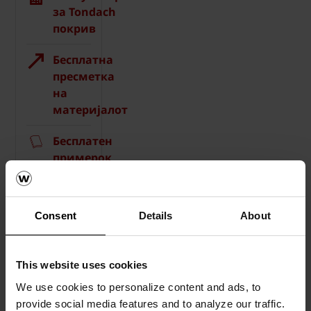
за Tondach
покрив
Бесплатна
пресметка
на
материјалот
Бесплатен
примерок
на
ќерамида
Consent
Details
About
How-
to
видеа
This website uses cookies
Каталози,
We use cookies to personalize content and ads, to
брошури,
provide social media features and to analyze our traffic.