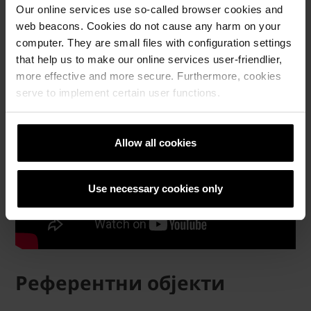
технички
Our online services use so-called browser cookies and
материјали
web beacons. Cookies do not cause any harm on your
computer. They are small files with configuration settings
that help us to make our online services user-friendlier,
more effective and more secure. Furthermore, cookies
serve to implement certain user functions.
Allow all cookies
Use necessary cookies only
Референтни објекти