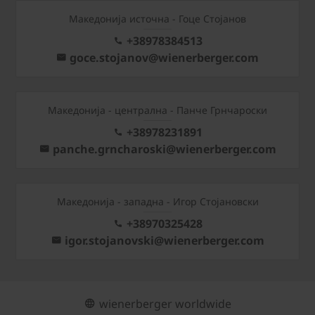
Македонија источна - Гоце Стојанов
+38978384513
goce.stojanov@wienerberger.com
Mакедонија - централна - Панче Грнчароски
+38978231891
panche.grncharoski@wienerberger.com
Mакедонија - западна - Игор Стојановски
+38970325428
igor.stojanovski@wienerberger.com
wienerberger worldwide