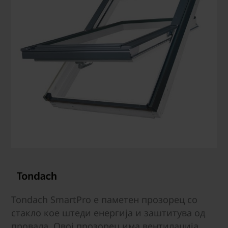
Tondach SmartPro е паметен прозорец со
стакло кое штеди енергија и заштитува од
провала. Овој прозорец има вентилација