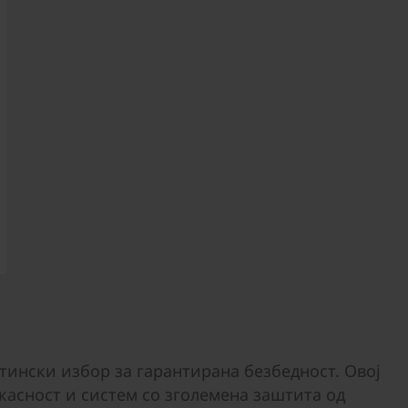
тински избор за гарантирана безбедност. Овој
касност и систем со зголемена заштита од