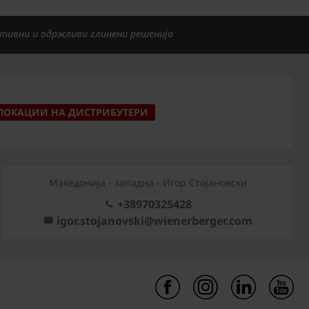
тивни и одржливи глинени решенија
ЛОКАЦИИ НА ДИСТРИБУТЕРИ
Mакедонија - западна - Игор Стојановски
+38970325428
igor.stojanovski@wienerberger.com