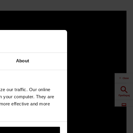
About
Close
e our traffic. Our online
Пребарај
n your computer. They are
, more effective and more
Калкулатор
Downloads