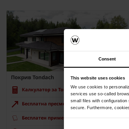
Consent
Покрив Tondach
This website uses cookies
We use cookies to personalize
Калкулатор за Tondach покрив
services use so-called brow
small files with configuration
Бесплатна пресметка на материјалот
secure. Furthermore, cookies
Бесплатен примерок на ќерамида