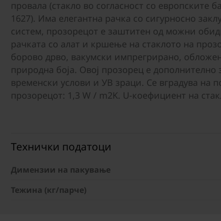
провала (стакло во согласност со европските ба
1627). Има елегантна рачка со сигурносно зак
систем, прозорецот е заштитен од можни обид
рачката со алат и кршење на стаклото на проз
борово дрво, вакумски импрегрирано, обложен
природна боја. Овој прозорец е дополнително
временски услови и УВ зраци. Се вградува на п
прозорецот: 1,3 W / m2K. U-коефициент на стак
Технички податоци
Димензии на пакување
Тежина (кг/парче)