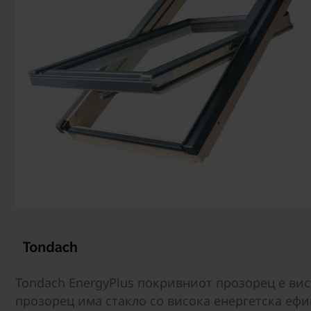
Tondach EnergyPlus покривниот прозорец е вис
прозорец има стакло со висока енергетска ефи