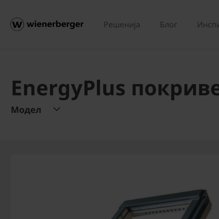
Решенија
Блог
Инсп
EnergyPlus покрив
Модел