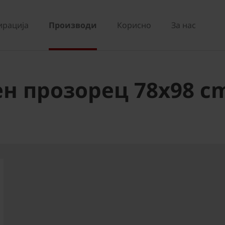
ирација
Производи
Корисно
За нас
ен прозорец 78x98 c