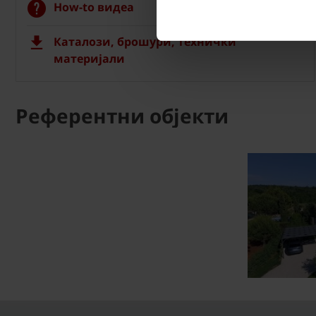
How-to видеа
Каталози, брошури, технички
материјали
Референтни објекти