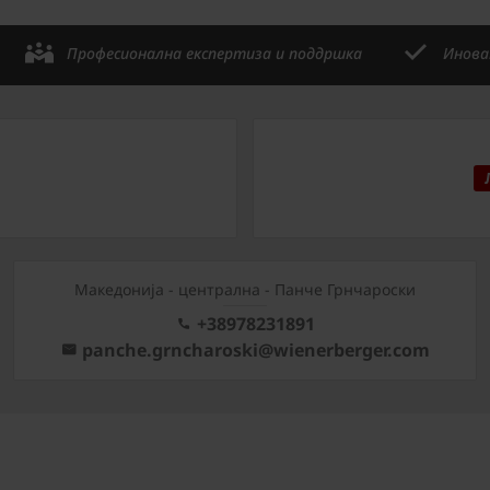
Професионална експертиза и поддршка
Инова
Mакедонија - централна - Панче Грнчароски
+38978231891
panche.grncharoski@wienerberger.com