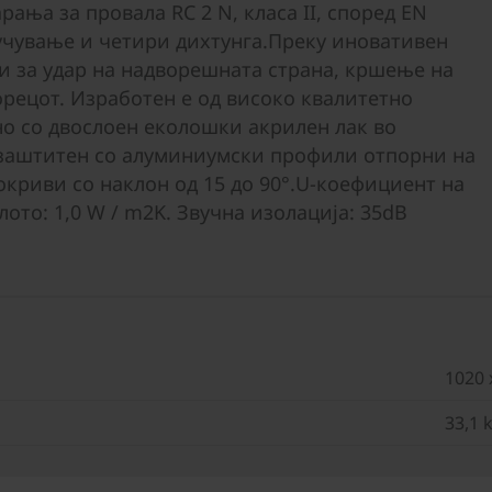
рања за провала RC 2 N, класа II, според EN
лучување и четири дихтунга.Преку иновативен
и за удар на надворешната страна, кршење на
орецот. Изработен е од високо квалитетно
о со двослоен еколошки акрилен лак во
 заштитен со алуминиумски профили отпорни на
окриви со наклон од 15 до 90°.U-коефициент на
лото: 1,0 W / m2K. Звучна изолација: 35dB
1020 
33,1 