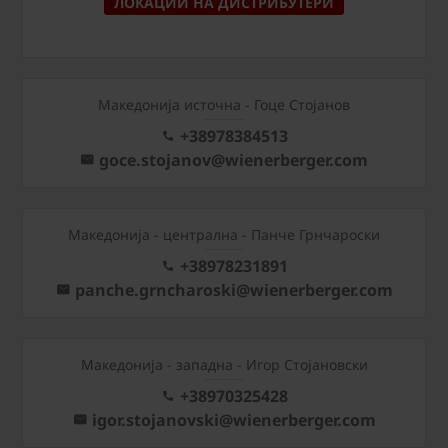
ЛОКАЦИИ НА ДИСТРИБУТЕРИ
Македонија источна - Гоце Стојанов
+38978384513
goce.stojanov@wienerberger.com
Mакедонија - централна - Панче Грнчароски
+38978231891
panche.grncharoski@wienerberger.com
Mакедонија - западна - Игор Стојановски
+38970325428
igor.stojanovski@wienerberger.com