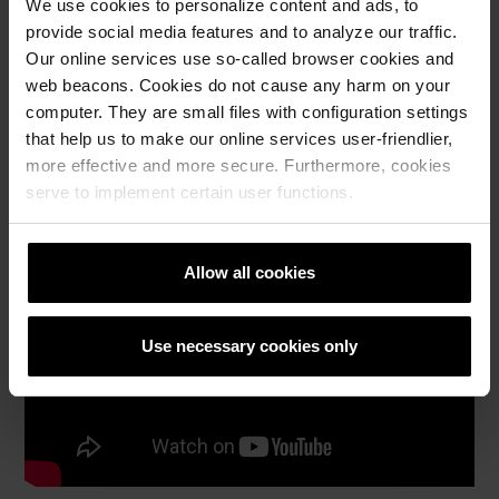
We use cookies to personalize content and ads, to
provide social media features and to analyze our traffic.
Каталози,
Our online services use so-called browser cookies and
брошури,
web beacons. Cookies do not cause any harm on your
технички
computer. They are small files with configuration settings
материјали
that help us to make our online services user-friendlier,
more effective and more secure. Furthermore, cookies
serve to implement certain user functions.
Allow all cookies
Use necessary cookies only