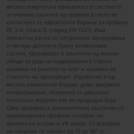
висока енергетска ефикасност и систем со
зголемена заштита од провала (стакло во
согласност со европските барања за провала
RC 2 N, класа II, според EN 1627). Има
елегантна рачка со сигурносно заклучување
и четири дихтунга.Преку иновативен
систем, прозорецот е заштитен од можни
обиди за удар на надворешната страна,
кршење на рачката со алат и кршење на
стаклото на прозорецот. Изработен е од
високо квалитетно борово дрво, вакумски
импрегрирано, обложено со двослоен
еколошки акрилен лак во природна боја.
Овој прозорец е дополнително заштитен со
алуминиумски профили отпорни на
временски услови и УВ зраци. Се вградува
на покриви со наклон од 15 до 90°.U-