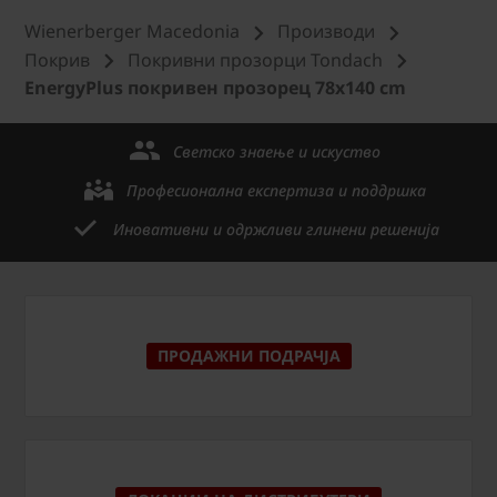
Wienerberger Macedonia
Производи
Покрив
Покривни прозорци Tondach
EnergyPlus покривен прозорец 78x140 cm
Светско знаење и искуство
Професионална експертиза и поддршка
Иновативни и одржливи глинени решенија
ПРОДАЖНИ ПОДРАЧЈА