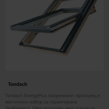
Tondach EnergyPlus покривниот прозорец е
вистински избор за гарантирана
безбедност. Овој прозорец има стакло со