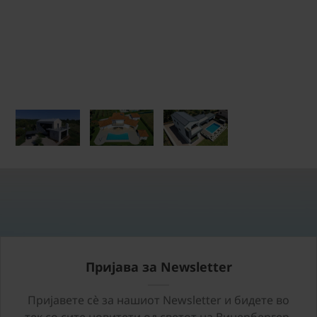
Пријава за Newsletter
Пријавете сѐ за нашиот Newsletter и бидете во
тек со сите новитети од светот на Винербергер.