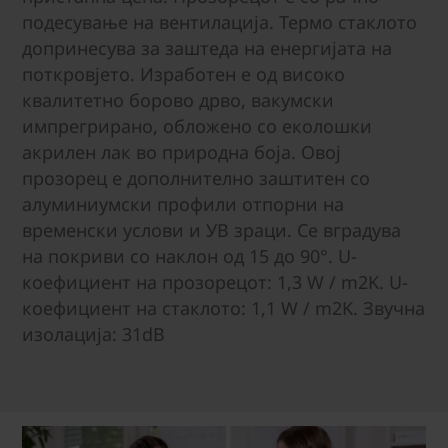
подесување на вентилација. Термо стаклото
допринесува за заштеда на енергијата на
поткровјето. Изработен е од високо
квалитетно борово дрво, вакумски
импрегрирано, обложено со еколошки
акрилен лак во природна боја. Овој
прозорец е дополнително заштитен со
алуминиумски профили отпорни на
временски услови и УВ зраци. Се вградува
на покриви со наклон од 15 до 90°. U-
коефициент на прозорецот: 1,3 W / m2K. U-
коефициент на стаклото: 1,1 W / m2K. Звучна
изолација: 31dB