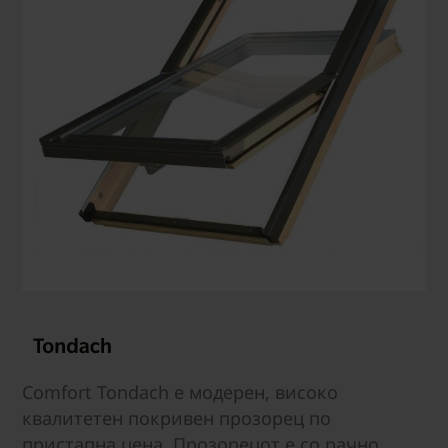
Comfort Tondach е модерен, високо
квалитетен покривен прозорец по
пристапна цена. Прозорецот е со рачно