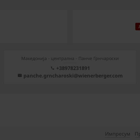
Mакедонија - централна - Панче Грнчароски
+38978231891
panche.grncharoski@wienerberger.com
Импресум
П