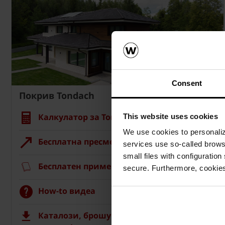
Consent
Покрив Tondach
Калкулатор за Tondach покрив
This website uses cookies
We use cookies to personalize
Бесплатна пресметка на материјалот
services use so-called brow
small files with configuration
Бесплатен примерок на ќерамида
secure. Furthermore, cookies
How-to видеа
Каталози, брошури, технички