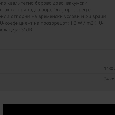
соко квалитетно борово дрво, вакумски
лак во природна боја. Овој прозорец е
или отпорни на временски услови и УВ зраци.
 U-коефициент на прозорецот: 1,3 W / m2K. U-
золација: 31dB
1430 
34 kg