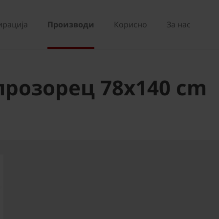
ирација
Производи
Корисно
За нас
прозорец 78x140 cm