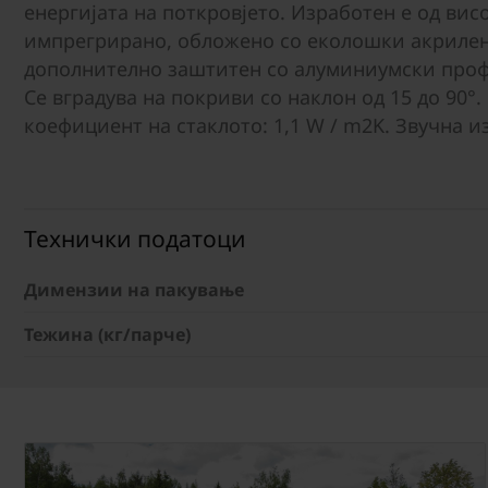
енергијата на поткровјето. Изработен е од ви
импрегрирано, обложено со еколошки акрилен 
дополнително заштитен со алуминиумски проф
Се вградува на покриви со наклон од 15 до 90°.
коефициент на стаклото: 1,1 W / m2K. Звучна и
Технички податоци
Димензии на пакување
Тежина (кг/парче)