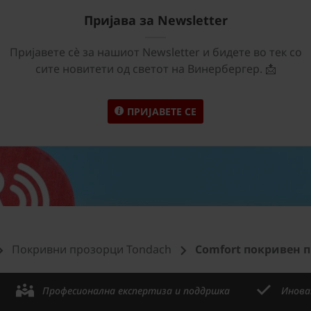
Пријава за Newsletter
Пријавете сѐ за нашиот Newsletter и бидете во тек со
сите новитети од светот на Винербергер. 📩
ПРИЈАВЕТЕ СЕ
Покривни прозорци Tondach
Comfort покривен п
Професионална експертиза и поддршка
Инова