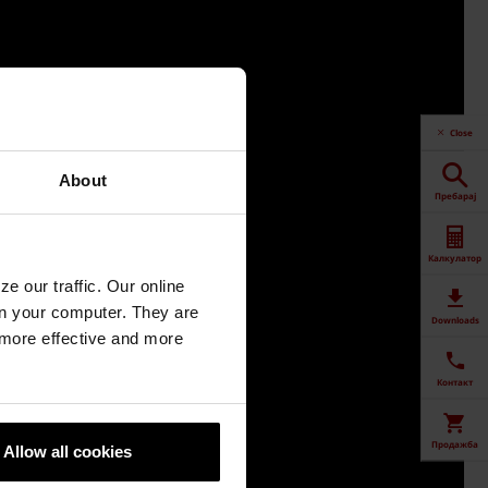
Close
About
Пребарај
Калкулатор
e our traffic. Our online
n your computer. They are
Downloads
, more effective and more
Контакт
Продажба
Allow all cookies