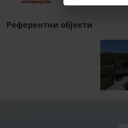
материјали
Референтни објекти