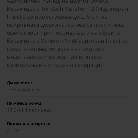
хармоничен изглед на целиот објект.
Ќерамидата Tondach Veneton 13 (Медитеран
Плус) е со поместување до 2, 5 cm на
покривната должина, со неа се постигнува
ефикасност при покривањето на објектот.
Ќерамидата Veneton 13 (Медитеран Плус) со
својата форма, му дава на покривот
медитерански изглед. Таа е повеќе
функционална и трае со генерации.
Димензии:
27.5 х 44.0 cm
Парчиња во м2:
13.6-14.4 парчиња
Покривна ширина:
21 cm