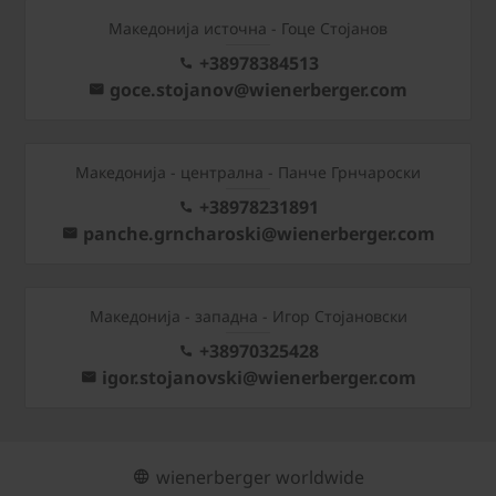
Македонија источна - Гоце Стојанов
+38978384513
goce.stojanov@wienerberger.com
Mакедонија - централна - Панче Грнчароски
+38978231891
panche.grncharoski@wienerberger.com
Mакедонија - западна - Игор Стојановски
+38970325428
igor.stojanovski@wienerberger.com
wienerberger worldwide