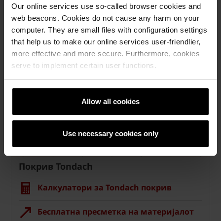
Veneton 13 вентилациона ќерамида
Our online services use so-called browser cookies and
web beacons. Cookies do not cause any harm on your
computer. They are small files with configuration settings
that help us to make our online services user-friendlier,
more effective and more secure. Furthermore, cookies
serve to implement certain user functions.
Allow all cookies
Use necessary cookies only
Покрив Tondach
Калкулатори за Tondach покрив
Бесплатна пресметка на материјалот