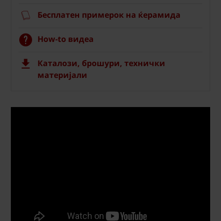
Бесплатен примерок на ќерамида
How-to видеа
Каталози, брошури, технички
материјали