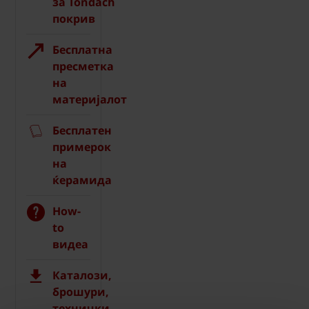
за Tondach
покрив
Бесплатна
пресметка
на
материјалот
Бесплатен
примерок
на
ќерамида
How-
to
видеа
Каталози,
брошури,
технички