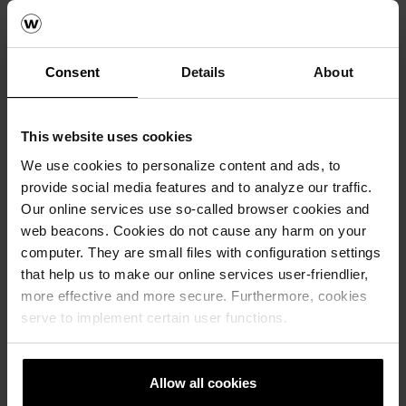
материјали
Consent
Details
About
This website uses cookies
We use cookies to personalize content and ads, to
provide social media features and to analyze our traffic.
Our online services use so-called browser cookies and
web beacons. Cookies do not cause any harm on your
computer. They are small files with configuration settings
that help us to make our online services user-friendlier,
more effective and more secure. Furthermore, cookies
serve to implement certain user functions.
Референтни објекти
Allow all cookies