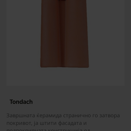
Завршната ќерамида странично го затвора
покривот, ја штити фасадата и
подпокривната конструкција од