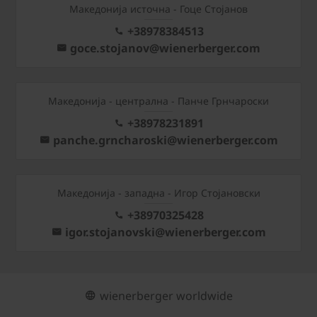
Македонија источна - Гоце Стојанов
+38978384513
goce.stojanov@wienerberger.com
Mакедонија - централна - Панче Грнчароски
+38978231891
panche.grncharoski@wienerberger.com
Mакедонија - западна - Игор Стојановски
+38970325428
igor.stojanovski@wienerberger.com
wienerberger worldwide