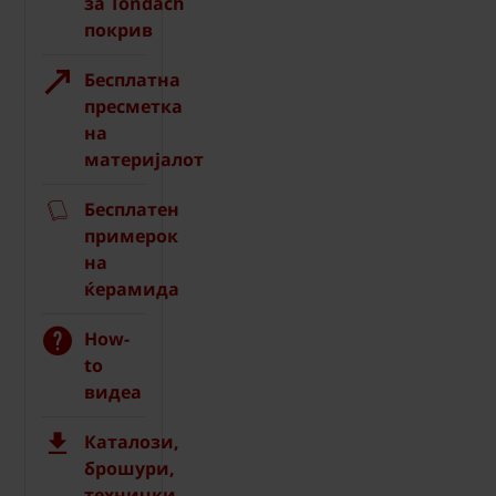
за Tondach
покрив
Бесплатна
пресметка
на
материјалот
Бесплатен
примерок
на
ќерамида
How-
to
видеа
Каталози,
брошури,
технички