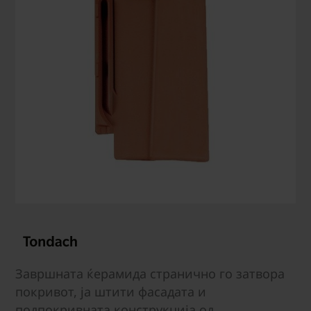
Завршната ќерамида странично го затвора
покривот, ја штити фасадата и
подпокривната конструкција од