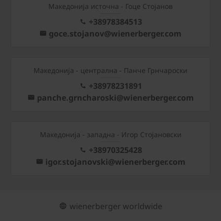
Македонија источна - Гоце Стојанов
+38978384513
goce.stojanov@wienerberger.com
Mакедонија - централна - Панче Грнчароски
+38978231891
panche.grncharoski@wienerberger.com
Mакедонија - западна - Игор Стојановски
+38970325428
igor.stojanovski@wienerberger.com
wienerberger worldwide