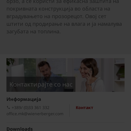
брзо, а се користи за ефикасна заштита на
покривната конструкција во областа на
вградувањето на прозорецот. Овој сет
штити од продирање на влага и ја намалува
загубата на топлина.
Kонтактирајте со нас
Информациja
+389/ (0)33 361 332
Контакт
office.mk@wienerberger.com
Downloads