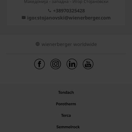
Mакедонија - западна - Игор Стојановски
+38970325428
igor.stojanovski@wienerberger.com
wienerberger worldwide