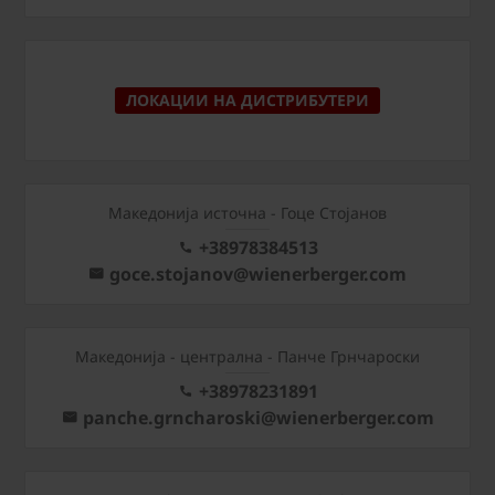
ЛОКАЦИИ НА ДИСТРИБУТЕРИ
Македонија источна - Гоце Стојанов
+38978384513
goce.stojanov@wienerberger.com
Mакедонија - централна - Панче Грнчароски
+38978231891
panche.grncharoski@wienerberger.com