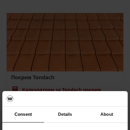
Покрив Tondach
Калкулатори за Tondach покрив
Бесплатна пресметка на материјалот
Consent
Details
About
Бесплатен примерок на ќерамида