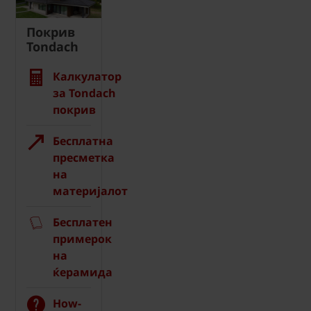
Покрив
Tondach
Калкулатор
за Tondach
покрив
Бесплатна
пресметка
на
материјалот
Бесплатен
примерок
на
ќерамида
How-