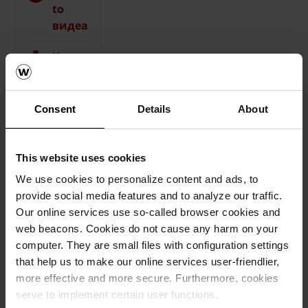
to
видеа
Каталози,
брошури,
технички
материјали
Consent
Details
About
This website uses cookies
We use cookies to personalize content and ads, to
provide social media features and to analyze our traffic.
Our online services use so-called browser cookies and
web beacons. Cookies do not cause any harm on your
computer. They are small files with configuration settings
that help us to make our online services user-friendlier,
more effective and more secure. Furthermore, cookies
serve to implement certain user functions.