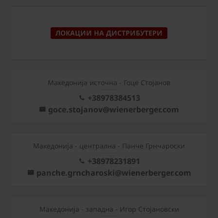
ЛОКАЦИИ НА ДИСТРИБУТЕРИ
Македонија источна - Гоце Стојанов
+38978384513
goce.stojanov@wienerberger.com
Mакедонија - централна - Панче Грнчароски
+38978231891
panche.grncharoski@wienerberger.com
Mакедонија - западна - Игор Стојановски