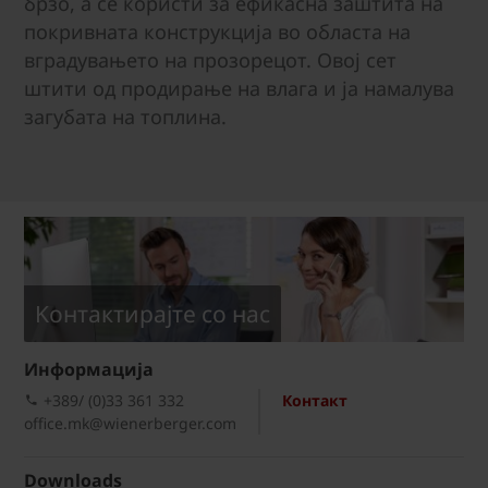
брзо, а се користи за ефикасна заштита на
покривната конструкција во областа на
вградувањето на прозорецот. Овој сет
штити од продирање на влага и ја намалува
загубата на топлина.
Kонтактирајте со нас
Информациja
+389/ (0)33 361 332
Контакт
office.mk@wienerberger.com
Downloads