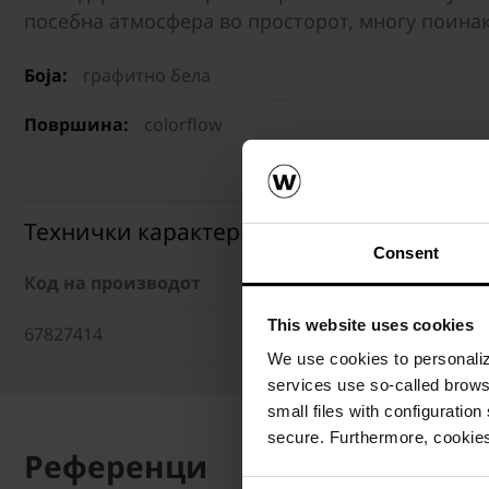
посебна атмосфера во просторот, многу поина
Боја:
графитно бела
Површина:
colorflow
Технички карактеристики
Consent
Код на производот
Димензии (ДxШxВ)
This website uses cookies
67827414
60 x 30 x 5 cm
We use cookies to personalize
services use so-called brow
small files with configuration
secure. Furthermore, cookies
Референци