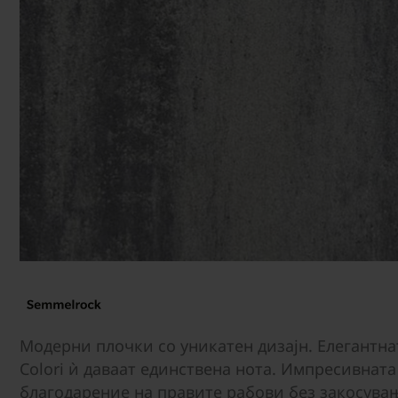
Модерни плочки со уникатен дизајн. Елегантна
Colori ѝ даваат единствена нота. Импресивнат
благодарение на правите рабови без закосува