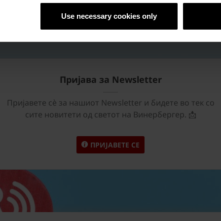
Use necessary cookies only
Пријава за Newsletter
Пријавете сѐ за нашиот Newsletter и бидете во тек со
сите новитети од светот на Винербергер. 📩
ПРИЈАВЕТЕ СЕ