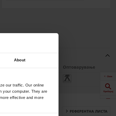
About
лети
Тежина
Оптоварување
Close
бр.
21,15 кг/бр.
e our traffic. Our online
n your computer. They are
Пребарај
, more effective and more
Калкулатор
РЕФЕРЕНТНА ЛИСТА