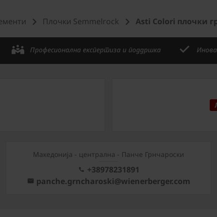
ементи
Плочки Semmelrock
Asti Colori плочки 
Професионална експертиза и поддршка
Инова
Mакедонија - централна - Панче Грнчароски
+38978231891
panche.grncharoski@wienerberger.com