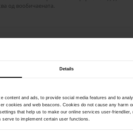
ква од вообичаената.
Details
Висина
Потрошувачка
Па
5 cm
5,56 бр./м²
60 
 content and ads, to provide social media features and to analyz
ser cookies and web beacons. Cookies do not cause any harm o
 settings that help us to make our online services user-friendlier
 serve to implement certain user functions.