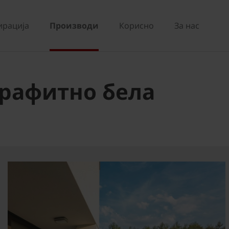
ирација
Производи
Корисно
За нас
 графитно бела