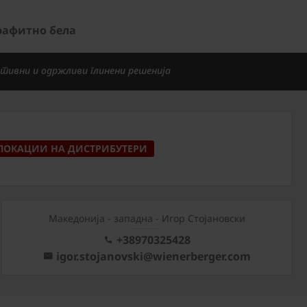
графитно бела
тивни и одржливи глинени решенија
ЛОКАЦИИ НА ДИСТРИБУТЕРИ
Mакедонија - западна - Игор Стојановски
+38970325428
igor.stojanovski@wienerberger.com