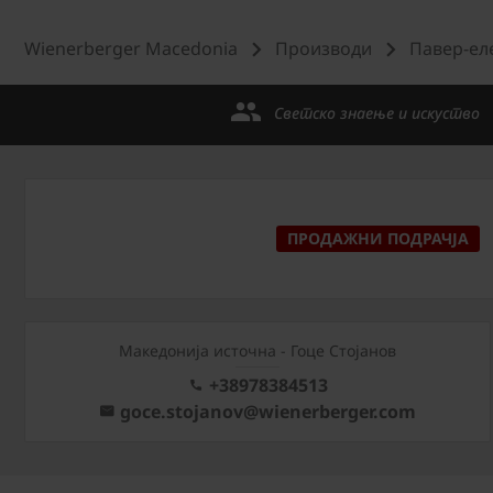
Wienerberger Macedonia
Производи
Павер-ел
Светско знаење и искуство
ПРОДАЖНИ ПОДРАЧЈА
Македонија источна - Гоце Стојанов
+38978384513
goce.stojanov@wienerberger.com