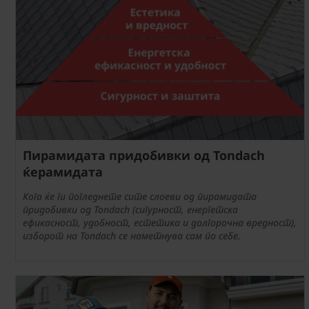
Пирамидата придобивки од Tondach
ќерамидата
Кога ќе ги погледнете сите слоеви од пирамидата
придобивки од Tondach (сигурност, енергетска
ефикасност, удобност, естетика и долгорочна вредност),
изборот на Tondach се наметнува сам по себе.