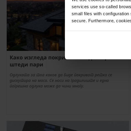
services use so-called brow
small files with configuration
secure. Furthermore, cookies
Како изгледа покривот што долгорочно
штеди пари
Одлуката за тоа каков да биде покривот ретко се
дискутира на маса. Се носи на градилиште и една
погрешна одлука може да чини многу.