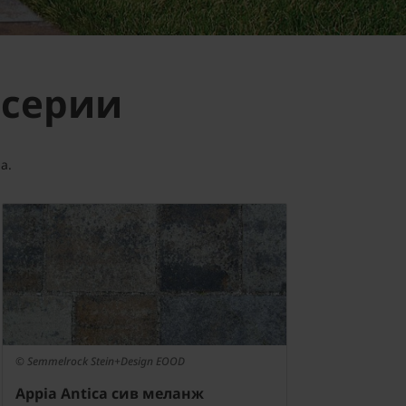
 серии
а.
© Semmelrock Stein+Design EOOD
Appia Antica сив меланж