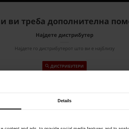
и ви треба дополнителна по
Најдете дистрибутер
Најдете го дистрибутерот што ви е најблизу
ДИСТРИБУТЕРИ
Details
 content and ads, to provide social media features and to analyz