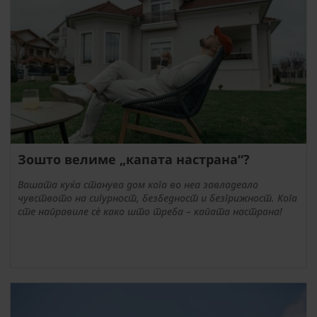
Зошто велиме „капата настрана“?
Вашата куќа станува дом кога во неа завладеало
чувството на сигурност, безбедност и безгрижност. Кога
сте направиле сè како што треба – капата настрана!