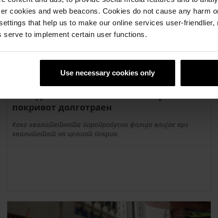
ser cookies and web beacons. Cookies do not cause any harm o
 settings that help us to make our online services user-friendlier
 serve to implement certain user functions.
Use necessary cookies only
Невидливата заштита што го прави
покривот долготраен
Како квалитетната паропропусна фолија влијае врз
квалитетот на целиот покрив.