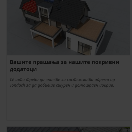
Вашите прашања за нашите покривни
додатоци
Сè што треба да знаете за системската опрема од
Tondach за да добиете сигурен и долготраен покрив.