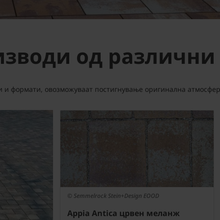
изводи од различни
и и формати, овозможуваат постигнување оригинална атмосфер
© Semmelrock Stein+Design EOOD
Appia Antica црвен меланж