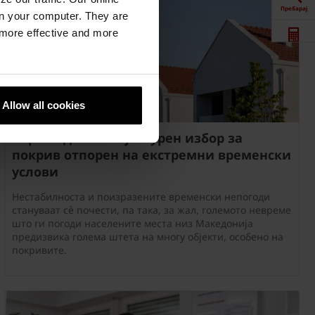
Пребарај
n your computer. They are
, more effective and more
Калкулатор
Downloads
Allow all cookies
Контакт
Ќерамидите – најсигурен избор за
покрив отпорен на екстремни временски
услови
Продажба
Нестабилноста и поизразените временски непогоди
стануваат сè почести, па така, за жал, големото невреме
што ги погоди населените места низ Македонија
предизвика голема штета на многу објекти, особено на
покривите.