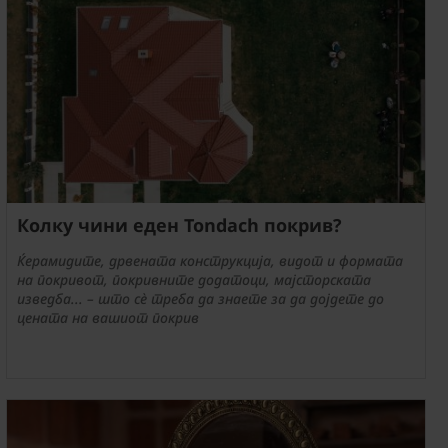
Колку чини еден Tondach покрив?
Ќерамидите, дрвената конструкција, видот и формата
на покривот, покривните додатоци, мајсторската
изведба... – што сè треба да знаете за да дојдете до
цената на вашиот покрив