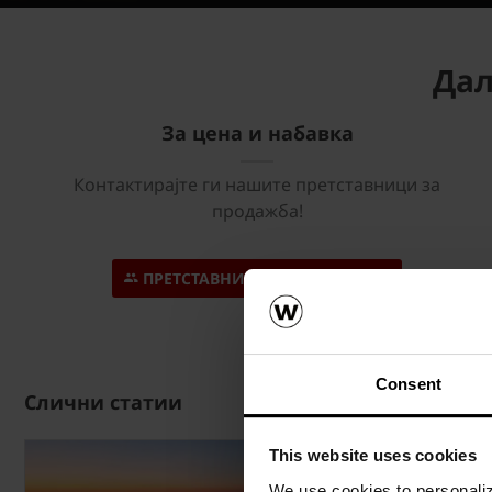
Дал
За цена и набавка
Контактирајте ги нашите претставници за
продажба!
ПРЕТСТАВНИЦИ ЗА ПРОДАЖБА
Consent
Слични статии
This website uses cookies
We use cookies to personalize