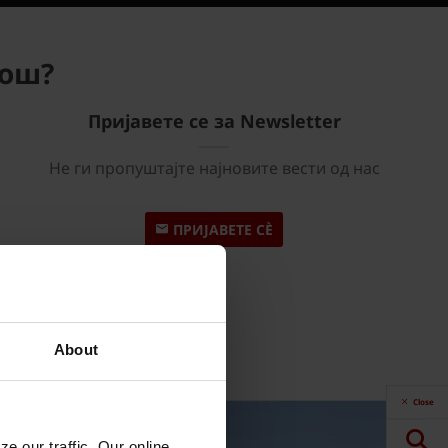
мош?
Пријавете се за Newsletter
Не ги пропуштајте најновите вести од нас
ПРИЈАВЕТЕ СÈ
About
Close
e our traffic. Our online