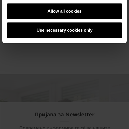
задоволство ќе си седнете опкружени со зеленило,
живеете моменти за кои знаете дека вреди да се
Allow all cookies
вложи труд.
Use necessary cookies only
... вчитај повеќе
Пријава за Newsletter
Повремено информирајте сè за нашите