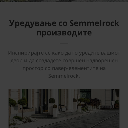
Уредување со Semmelrock
производите
Инспирирајте сè како да го уредите вашиот
двор и да создадете совршен надворешен
простор со павер-елементите на
Semmelrock.