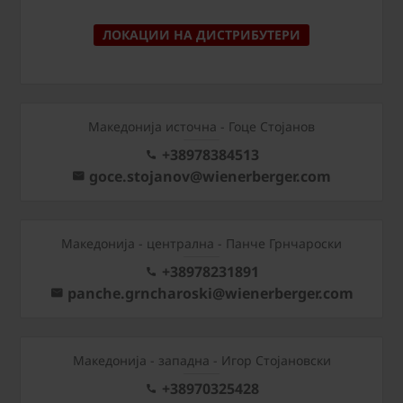
ЛОКАЦИИ НА ДИСТРИБУТЕРИ
Македонија источна - Гоце Стојанов
+38978384513
goce.stojanov@wienerberger.com
Mакедонија - централна - Панче Грнчароски
+38978231891
panche.grncharoski@wienerberger.com
Mакедонија - западна - Игор Стојановски
+38970325428