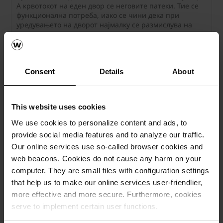
А крвотокот на еден двор се неговите патеки. Тие се
функционална потреба, иако се чини дека при
уредувањето на дворот најмалку се размислува на
нив.
Consent
Details
About
This website uses cookies
We use cookies to personalize content and ads, to
provide social media features and to analyze our traffic.
Our online services use so-called browser cookies and
web beacons. Cookies do not cause any harm on your
computer. They are small files with configuration settings
Каков одговор од Semmelrock
that help us to make our online services user-friendlier,
заслужува вашиот двор?
more effective and more secure. Furthermore, cookies
serve to implement certain user functions.
Вистинска среќа е да се има двор и да се ужива во
престојот на отворено. Кога ќе излезете од домот и со