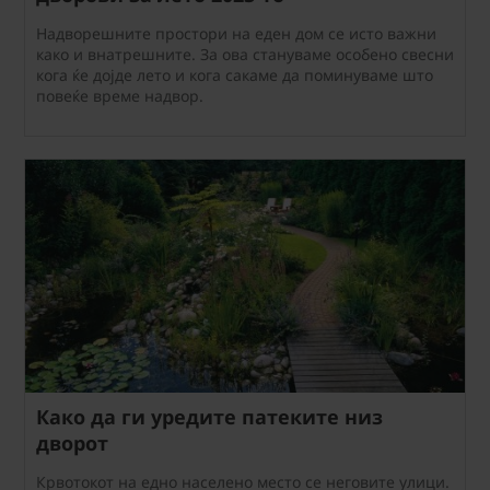
Надворешните простори на еден дом се исто важни
како и внатрешните. За ова стануваме особено свесни
кога ќе дојде лето и кога сакаме да поминуваме што
повеќе време надвор.
Како да ги уредите патеките низ
дворот
Крвотокот на едно населено место се неговите улици.