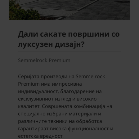
Дали сакате површини со
луксузен дизаjн?
Semmelrock Premium
Серијата производи на Semmelrock
Premium има импресивна
индивидуалност, благодарение на
ексклузивниот изглед и високиот
квалитет. Совршената комбинација на
специјално избрани материјали и
различните техники на обработка
гарантирaат висока функционалност и
естетска вредност.