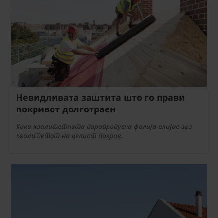
Невидливата заштита што го прави
покривот долготраен
Како квалитетната паропропусна фолија влијае врз
квалитетот на целиот покрив.