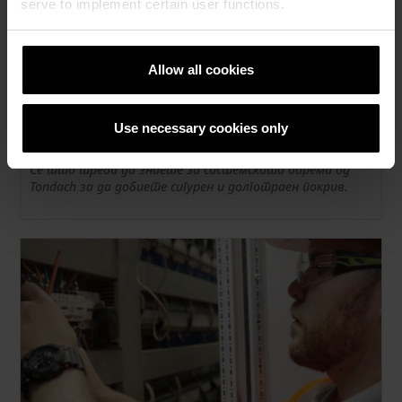
serve to implement certain user functions.
Allow all cookies
Вашите прашања за нашите покривни
Use necessary cookies only
додатоци
Сè што треба да знаете за системската опрема од
Tondach за да добиете сигурен и долготраен покрив.