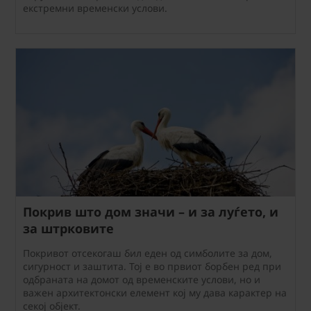
екстремни временски услови.
Покрив што дом значи – и за луѓето, и
за штрковите
Покривот отсекогаш бил еден од симболите за дом,
сигурност и заштита. Тој е во првиот борбен ред при
одбраната на домот од временските услови, но и
важен архитектонски елемент кој му дава карактер на
секој објект.