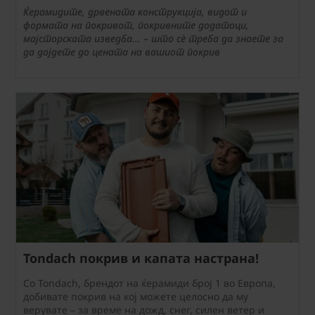
Ќерамидите, дрвената конструкција, видот и
формата на покривот, покривните додатоци,
мајсторската изведба... – што сè треба да знаете за
да дојдете до цената на вашиот покрив
Tondach покрив и капата настрана!
Со Tondach, брендот на ќерамиди број 1 во Европа,
добивате покрив на кој можете целосно да му
верувате – за време на дожд, снег, силен ветер и