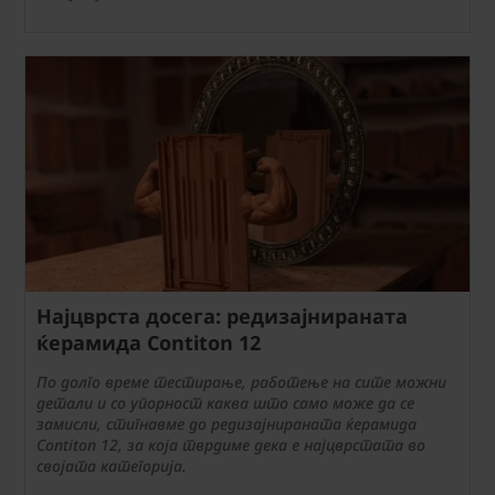
Најцврста досега: редизајнираната
ќерамида Contiton 12
По долго време тестирање, работење на сите можни
детали и со упорност каква што само може да се
замисли, стигнавме до редизајнираната ќерамида
Contiton 12, за која тврдиме дека е најцврстата во
својата категорија.