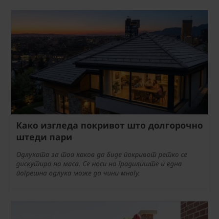
Како изгледа покривот што долгорочно
штеди пари
Одлуката за тоа каков да биде покривот ретко се
дискутира на маса. Се носи на градилиште и една
погрешна одлука може да чини многу.