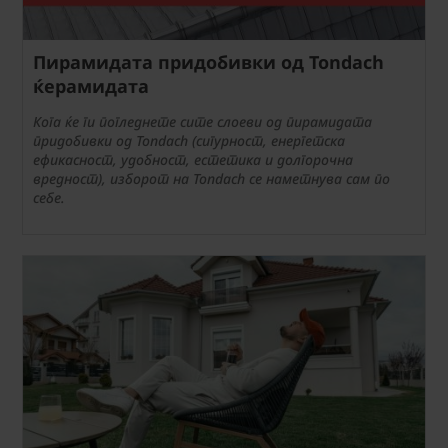
Пирамидата придобивки од Tondach
ќерамидата
Кога ќе ги погледнете сите слоеви од пирамидата
придобивки од Tondach (сигурност, енергетска
ефикасност, удобност, естетика и долгорочна
вредност), изборот на Tondach се наметнува сам по
себе.