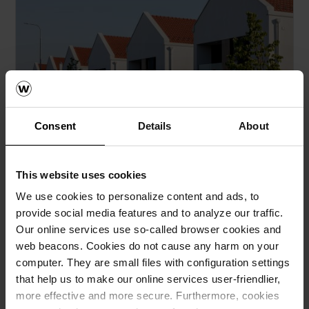
Ќерамидите – најсигурен избор за
покрив отпорен на екстремни
временски услови
Consent
Details
About
Нестабилноста и поизразените временски непогоди
стануваат сè почести, па така, за жал, големото
невреме што ги погоди населените места низ
This website uses cookies
Македонија предизвика голема штета на многу
објекти, особено на покривите.
We use cookies to personalize content and ads, to
provide social media features and to analyze our traffic.
Our online services use so-called browser cookies and
web beacons. Cookies do not cause any harm on your
computer. They are small files with configuration settings
that help us to make our online services user-friendlier,
more effective and more secure. Furthermore, cookies