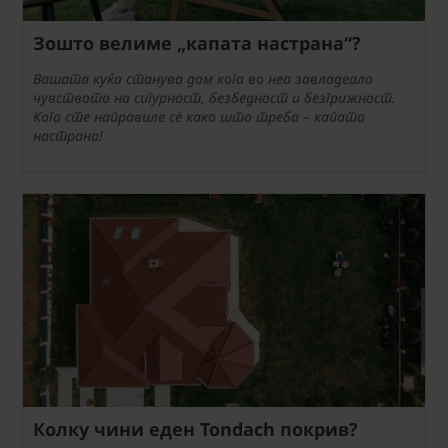
Зошто велиме „капата настрана“?
Вашата куќа станува дом кога во неа завладеало
чувството на сигурност, безбедност и безгрижност.
Кога сте направиле сè како што треба – капата
настрана!
Колку чини еден Tondach покрив?