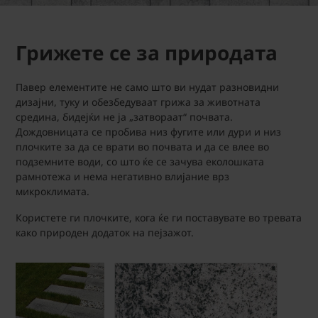
Грижете се за природата
Павер елементите не само што ви нудат разновидни
дизајни, туку и обезбедуваат грижа за животната
средина, бидејќи не ја „затвораат“ почвата.
Дождовницата се пробива низ фугите или дури и низ
плочките за да се врати во почвата и да се влее во
подземните води, со што ќе се зачува еколошката
рамнотежа и нема негативно влијание врз
микроклимата.
Користете ги плочките, кога ќе ги поставувате во тревата
како природен додаток на пејзажот.