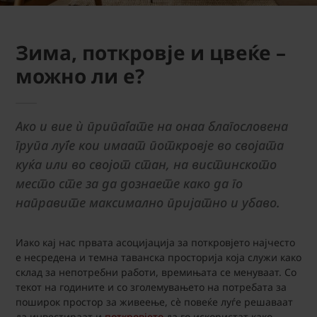
Зима, поткровје и цвеќе –
можно ли е?
Ако и вие ѝ припаѓате на онаа благословена
група луѓе кои имаат поткровје во својата
куќа или во својот стан, на вистинското
место сте за да дознаете како да го
направите максимално пријатно и убаво.
Иако кај нас првата асоцијација за поткровјето најчесто
е несредена и темна таванска просторија која служи како
склад за непотребни работи, времињата се менуваат. Со
текот на годините и со зголемувањето на потребата за
поширок простор за живеење, сè повеќе луѓе решаваат
да инвестираат и
поткровјето
да го искористат како