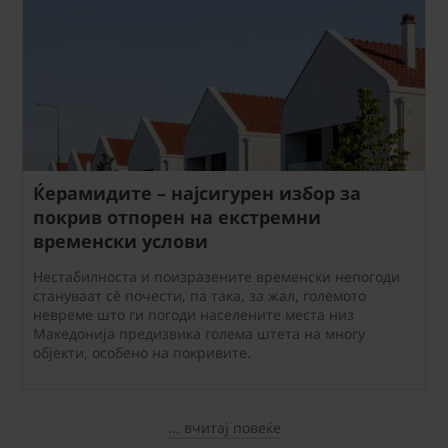
Ќерамидите – најсигурен избор за
покрив отпорен на екстремни
временски услови
Нестабилноста и поизразените временски непогоди
стануваат сè почести, па така, за жал, големото
невреме што ги погоди населените места низ
Македонија предизвика голема штета на многу
објекти, особено на покривите.
... вчитај повеќе