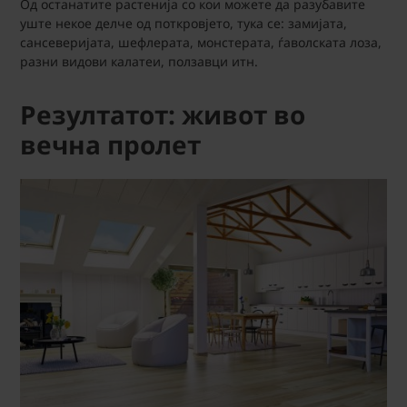
Од останатите растенија со кои можете да разубавите
уште некое делче од поткровјето, тука се: замијата,
сансеверијата, шефлерата, монстерата, ѓаволската лоза,
разни видови калатеи, ползавци итн.
Резултатот: живот во
вечна пролет