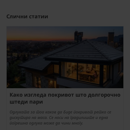
Слични статии
Како изгледа покривот што долгорочно
штеди пари
Одлуката за тоа каков да биде покривот ретко се
дискутира на маса. Се носи на градилиште и една
погрешна одлука може да чини многу.