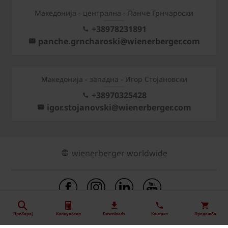
Mакедонија - централна - Панче Грнчароски
+38978231891
panche.grncharoski@wienerberger.com
Mакедонија - западна - Игор Стојановски
+38970325428
igor.stojanovski@wienerberger.com
wienerberger worldwide
Пребарај
Калкулатор
Downloads
Контакт
Продажба