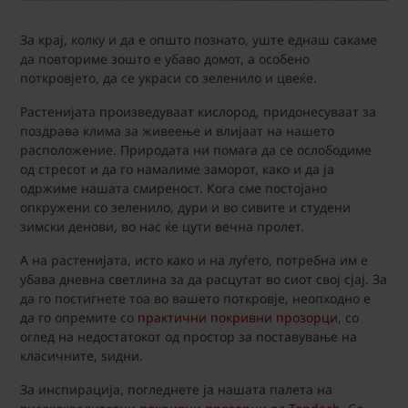
За крај, колку и да е општо познато, уште еднаш сакаме
да повториме зошто е убаво домот, а особено
поткровјето, да се украси со зеленило и цвеќе.
Растенијата произведуваат кислород, придонесуваат за
поздрава клима за живеење и влијаат на нашето
расположение. Природата ни помага да се ослободиме
од стресот и да го намалиме заморот, како и да ја
одржиме нашата смиреност. Кога сме постојано
опкружени со зеленило, дури и во сивите и студени
зимски денови, во нас ќе цути вечна пролет.
А на растенијата, исто како и на луѓето, потребна им е
убава дневна светлина за да расцутат во сиот свој сјај. За
да го постигнете тоа во вашето поткровје, неопходно е
да го опремите со
практични покривни прозорци
, со
оглед на недостатокот од простор за поставување на
класичните, ѕидни.
За инспирација, погледнете ја нашата палета на