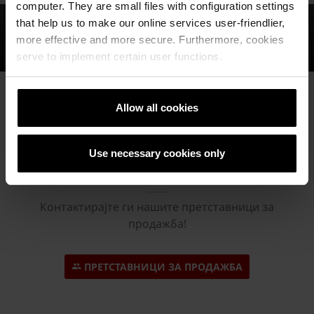
computer. They are small files with configuration settings
that help us to make our online services user-friendlier,
more effective and more secure. Furthermore, cookies
serve to implement certain user functions.
Allow all cookies
Дали ви треба
дополнителна помош?
Use necessary cookies only
Сакате персонализирана понуда?
Контактирајте ги нашите претставници за
продажба!
ПРЕТСТАВНИЦИ ЗА ПРОДАЖБА