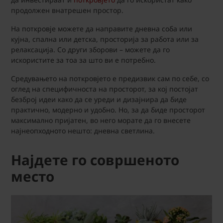
продолжен внатрешен простор.
На поткровје можете да направите дневна соба или
кујна, спална или детска, просторија за работа или за
релаксација. Со други зборови – можете да го
искористите за тоа за што ви е потребно.
Средувањето на поткровјето е предизвик сам по себе, со
оглед на специфичноста на просторот, за кој постојат
безброј идеи како да се уреди и дизајнира да биде
практично, модерно и удобно. Но, за да биде просторот
максимално пријатен, во него морате да го внесете
најнеопходното нешто: дневна светлина.
Најдете го совршеното
место