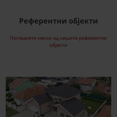
Референтни објекти
Погледнете некои од нашите референтни
објекти