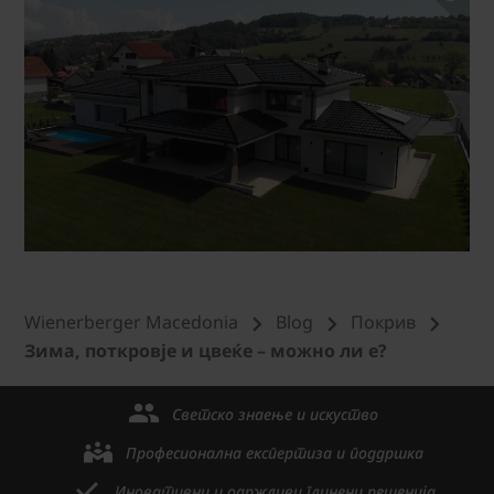
Wienerberger Macedonia
Blog
Покрив
Зима, поткровје и цвеќе – можно ли е?
Светско знаење и искуство
Професионална експертиза и поддршка
Иновативни и одржливи глинени решенија