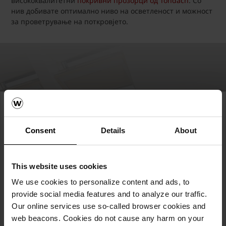
висококвалитетни
покривни прозорци од Tondach
. Со
нив добивате оптимално ниво на осветленост и можност
за проветрување на поткровјето.
Ви треба понуда за
покривни прозорци
Consent
Details
About
Tondach?
This website uses cookies
Контактирајте нè!
We use cookies to personalize content and ads, to
provide social media features and to analyze our traffic.
ПОБАРАЈ ПОНУДА
Our online services use so-called browser cookies and
web beacons. Cookies do not cause any harm on your