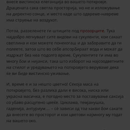
внесе вистинска елеганција во вашето поткровје.
Драцената сака светла просторија, но не и изложување
на директно сонце, и место каде што одвреме-навреме
има струење на воздухот.
Потоа, раззеленете ги штиците под
прозорците
. Тука
најдобро легнуваат сите видови на сукуленти, кои сакаат
светлина и кои можете понекогаш и да заборавите да ги
полеете, затоа што во себе апсорбираат вода и можат да
издржат без неа подолго време. Сукулентите ги има во
многу бои и нијанси, така што изборот на најсоодветните
на стилот и уредувањето на поткровјето веруваме дека
ќе ви биде вистинско уживање.
И, време е и за нешто цветно! Секоја маса на
поткровјето, без разлика дали е висока, ниска или
украсна масичка, е погодно место за поставување саксија
со убаво расцутено цвеќе. Циклама, темјанушка,
гаденија, антуриум ... – сè зависи од тоа какви бои сакате
да внесете во просторот и кои цветови најмногу му годат
на вашето око.