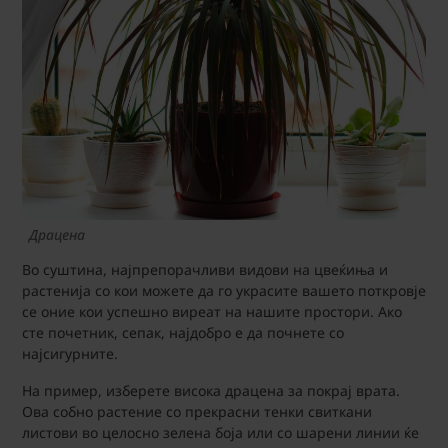
Драцена
Во суштина, најпрепорачливи видови на цвеќиња и
растенија со кои можете да го украсите вашето поткровје
се оние кои успешно виреат на нашите простори. Ако
сте почетник, сепак, најдобро е да почнете со
најсигурните.
На пример, изберете висока драцена за покрај врата.
Ова собно растение со прекрасни тенки свиткани
листови во целосно зелена боја или со шарени линии ќе