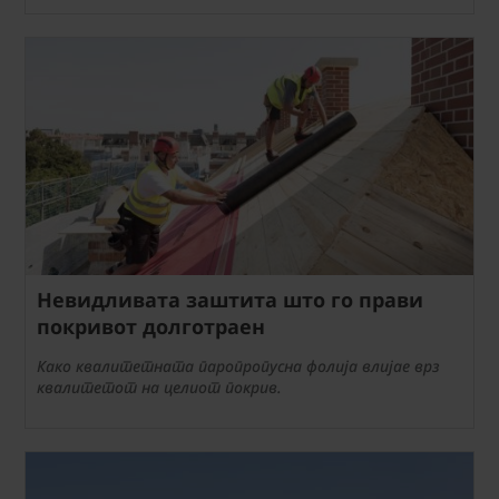
Невидливата заштита што го прави
покривот долготраен
Како квалитетната паропропусна фолија влијае врз
квалитетот на целиот покрив.