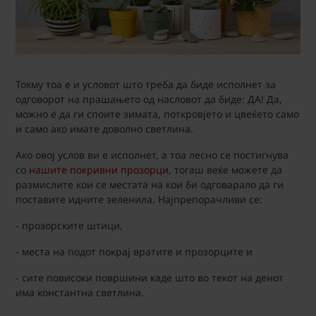
Токму тоа е и условот што треба да биде исполнет за
одговорот на прашањето од насловот да биде: ДА! Да,
можно е да ги споите зимата, поткровјето и цвеќето само
и само ако имате доволно светлина.
Ако овој услов ви е исполнет, а тоа лесно се постигнува
со
нашите покривни прозорци
, тогаш веќе можете да
размислите кои се местата на кои би одговарало да ги
поставите идните зеленила. Најпрепорачливи се:
- прозорските штици,
- места на подот покрај вратите и прозорците и
- сите повисоки површини каде што во текот на денот
има константна светлина.