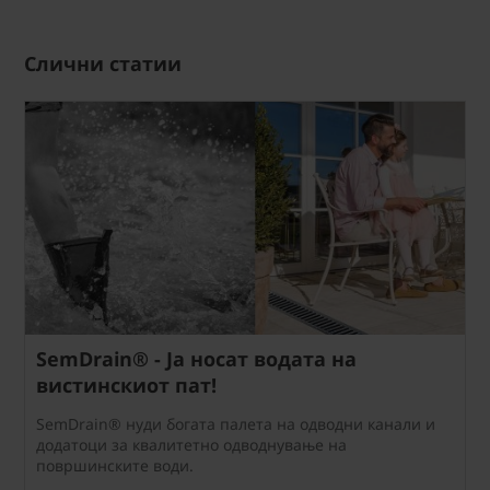
Слични статии
SemDrain® - Ја носат водата на
вистинскиот пат!
SemDrain® нуди богата палета на одводни канали и
додатоци за квалитетно одводнување на
површинските води.