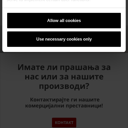
на располагање.
Верзија 01.02.2021
Allow all cookies
Use necessary cookies only
Имате ли прашања за
нас или за нашите
производи?
Контактирајте ги нашите
комерцијални преставници!
КОНТАКТ