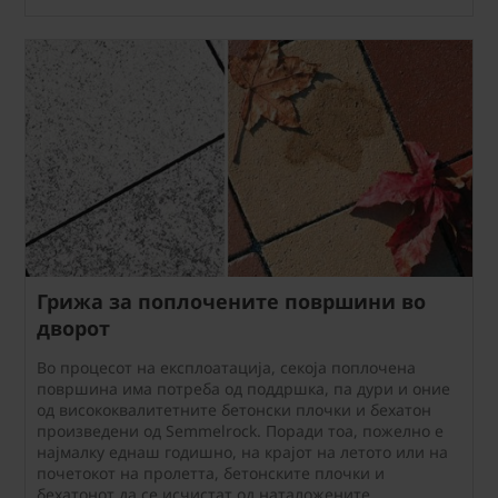
Грижа за поплочените површини во
дворот
Во процесот на експлоатација, секоја поплочена
површина има потреба од поддршка, па дури и оние
од висококвалитетните бетонски плочки и бехатон
произведени од Semmelrock. Поради тоа, пожелно е
најмалку еднаш годишно, на крајот на летото или на
почетокот на пролетта, бетонските плочки и
бехатонот да се исчистат од наталожените