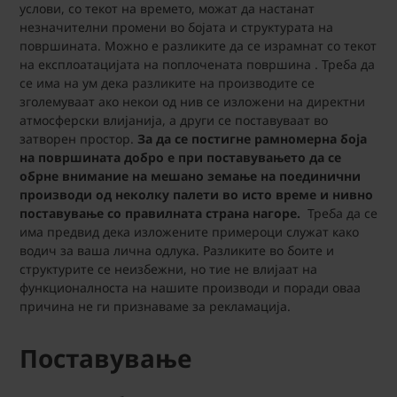
услови, со текот на времето, можат да настанат
незначителни промени во бојата и структурата на
површината. Можно е разликите да се израмнат со текот
на експлоатацијата на поплочената површина . Треба да
се има на ум дека разликите на производите се
зголемуваат ако некои од нив се изложени на директни
атмосферски влијанија, а други се поставуваат во
затворен простор.
За да се постигне рамномерна боја
на површината добро e при поставувањето да се
обрне внимание на мешано земање на поединични
производи од неколку палети во исто време и нивно
поставување со правилната страна нагоре.
Треба да се
има предвид дека изложените примероци служат како
водич за ваша лична одлука. Разликите во боите и
структурите се неизбежни, но тие не влијаат на
функционалноста на нашите производи и поради оваа
причина не ги признаваме за рекламација.
Поставување