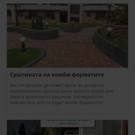
Суштината на комби-форматите
Ако сте решиле да инвестирате во дизајн на
надворешниот простор околу вашата градба или
барате оригинално решение, погледнете ги
можностите што ги нудат комби-форматите.