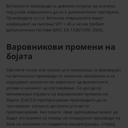
Бетонските производи се доволно сигурни од лизгање,
под услов површината да не е дополнително третирана.
Производите со т.н. бетонска површината имаат
коефициент на лизгање SRT = 45 и не им требаат
дополнителни тестови (МКС EN 1338/1339: 2005).
Варовникови промени на
бојата
Светлите точки или талози што понекогаш се формираат
на бетонските производи се технички неизбежни и се
изразуваат различно во зависност од временските
услови и начинот на поставување. Со цел да се
минимизира појавата на варовникови промени на
бојата (CaCO3) препорачуваме производите да се
поставуваат согласно деталите што ви ги
препорачуваме. Ако сакате, овие одложувања можат да
бидат отстранети со помош на специјални производи на
база на киселина со соодветна концентрација, според