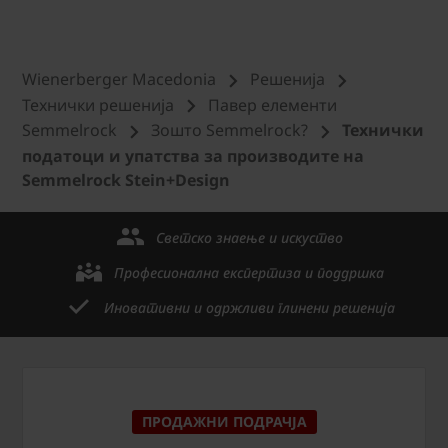
Wienerberger Macedonia
Решенија
Технички решениjа
Павер елементи
Semmelrock
Зошто Semmelrock?
Технички
податоци и упатства за производите на
Semmelrock Stein+Design
Светско знаење и искуство
Професионална експертиза и поддршка
Иновативни и одржливи глинени решенија
ПРОДАЖНИ ПОДРАЧЈА