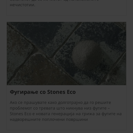
нечистотии.
Фугирање со Stones Eco
Ако се прашувате како долготрајно да го решите
проблемот со тревата што никнува низ фугите –
Stones Eco е новата генерација на грижа за фугите на
надворешните поплочени површини