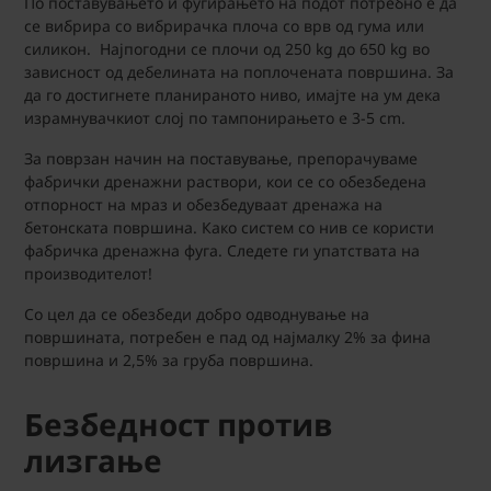
По поставувањето и фугирањето на подот потребно е да
се вибрира со вибрирачка плоча со врв од гума или
силикон. Најпогодни се плочи од 250 kg до 650 kg во
зависност од дебелината на поплочената површина. За
да го достигнете планираното ниво, имајте на ум дека
израмнувачкиот слој по тампонирањето е 3-5 cm.
За поврзан начин на поставување, препорачуваме
фабрички дренажни раствори, кои се со обезбедена
отпорност на мраз и обезбедуваат дренажа на
бетонската површина. Како систем со нив се користи
фабричка дренажна фуга. Следете ги упатствата на
производителот!
Со цел да се обезбеди добро одводнување на
површината, потребен е пад од најмалку 2% за фина
површина и 2,5% за груба површина.
Безбедност против
лизгање