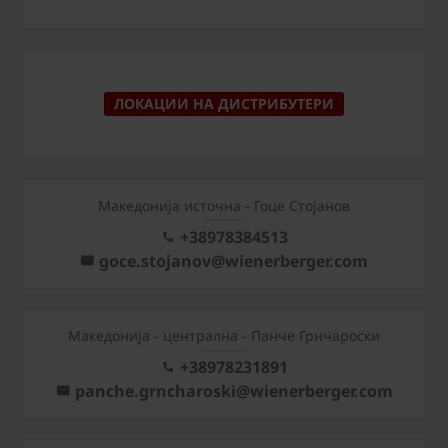
ЛОКАЦИИ НА ДИСТРИБУТЕРИ
Македонија источна - Гоце Стојанов
+38978384513
goce.stojanov@wienerberger.com
Mакедонија - централна - Панче Грнчароски
+38978231891
panche.grncharoski@wienerberger.com