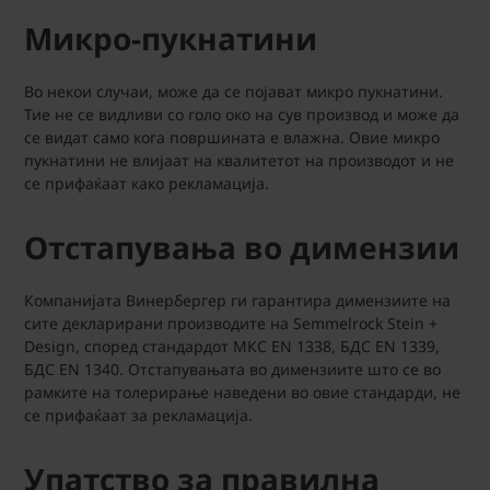
Микро-пукнатини
Во некои случаи, може да се појават микро пукнатини.
Тие не се видливи со голо око на сув производ и може да
се видат само кога површината е влажна. Овие микро
пукнатини не влијаат на квалитетот на производот и не
се прифаќаат како рекламација.
Отстапувања во димензии
Компанијата Винербергер ги гарантира димензиите на
сите декларирани производите на Semmelrock Stein +
Design, според стандардот МКС EN 1338, БДС EN 1339,
БДС EN 1340. Отстапувањата во димензиите што се во
рамките на толерирање наведени во овие стандарди, не
се прифаќаат за рекламација.
Упатство за правилна