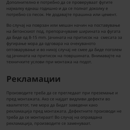
Дополнително е потребно да се проверуваат фугите
најмалку еднаш годишно и да се полнат доколку е
потребно со песок. Не додавајте прашина или цемент.
Во случај на поврзан или мешан начин на поставување
на бетонскиот под, препорачуваме ширината на фугата
да биде од 8-15 mm. Јачината на притисок на смесата за
фугирање мора да одговара на очекуваното
оптоварување и во никој случај не смее да биде поголем
од јачината на притисок на површината. Внимавајте на
техничките услови при монтажа на подот.
Рекламации
Производите треба да се прегледаат при преземање и
пред монтажата. Ако се најдат видливи дефекти во
квалитетот, тие мора да бидат заведени како
рекламација пред монтажата. Дефектните производи не
треба да се монтираат! Во случај на оправдана
рекламација, производите се заменуваат.