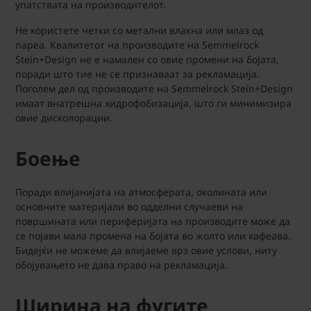
упатствата на производителот.
Не користете четки со метални влакна или млаз од
пареа. Квалитетот на производите на Semmelrock
Stein+Design не е намален со овие промени на бојата,
поради што тие не се признаваат за рекламација.
Поголем дел од производите
на Semmelrock Stein+Design
имаат внатрешна хидрофобизација, што ги минимизира
овие дисколорации.
Боење
Поради влијанијата на атмосферата, околината или
основните материјали во одделни случаеви на
површината или периферијата на производите може да
се појави мала промена на бојата во жолто или кафеава.
Бидејќи не можеме да влијаеме врз овие услови, ниту
обојувањето не дава право на рекламација.
Ширина на фугите