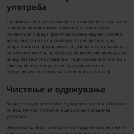
употреба
Правилната употреба вклучува оптоварување, како што е
наведено во техничките податоци на производот.
Рекламации поради преоптоварување над максимално
дозволеното, не се признаваат. Со цел да се зачува
површината на производите со дозволено оптоварување
од моторни возила, не треба да се дозволува движење со
ланци без заштитни тампони, тешка градежна техника и
секаква дејност поврзана со одржувањето што
предизвикува оштетување на површинскиот слој.
Чистење и одржување
За да се зачува оптимално функционалноста и убавината
на вашиот под, потребно е да се следат следниве
упатства:
Фугите,исполнети со неврзан материјал (кварцен песок)
мора да се чистат така што материјалот за фугите да не