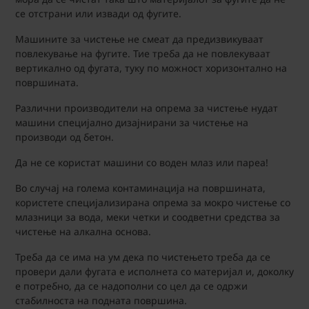
се отстрани или извади од фугите.
Машините за чистење не смеат да предизвикуваат
повлекување на фугите. Тие треба да не повлекуваат
вертикално од фугата, туку по можност хоризонтално на
површината.
Различни производители на опрема за чистење нудат
машини специјално дизајнирани за чистење на
производи од бетон.
Да не се користат машини со воден млаз или пареа!
Во случај на голема контаминација на површината,
користете специјализирана опрема за мокро чистење со
млазници за вода, меки четки и соодветни средства за
чистење на алкална основа.
Треба да се има на ум дека по чистењето треба да се
провери дали фугата е исполнета со материјал и, доколку
е потребно, да се надополни со цел да се одржи
стабилноста на подната површина.