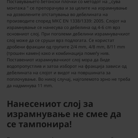
Поставувањето бетонски плочки со методот на ,,сува
монтажа " се препорачува и за целите на израмнување
на дозволените отстапувања во дебелината на
производите според МКС EN 1338/1339: 2005. Слојот на
израмнување се нанесува со дебелина од 4-6 cm врз
основниот слој. При поголеми дебелини израмнувачкиот
слој може да се сруши врз подлогата. Се користат
дробени фракции од групите 2/4 mm, 4/8 mm, 8/11 mm
(трошен камен) како и комбинација помеѓу нив.
Поставениот израмнувачкиот слој мора да биде
водопропустлив и затоа изборот на фракција зависи од
дебелината на слојот и видот на површината за
поплочување. Во никој случај, најголемото зрно не треба
да надминува 11 mm.
Нанесениот слој за
израмнување не смее да
се тампонира!