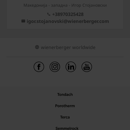
Mакедонија - западна - Игор Стојановски
+38970325428
igor.stojanovski@wienerberger.com
wienerberger worldwide