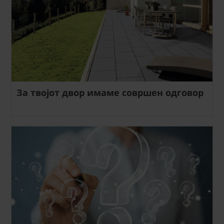
За твојот двор имаме совршен одговор