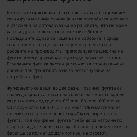
Бетонските производи што се поставуваат со премногу
тесни фуги или чија основа ја нема потребната носивост
е изложена на оптоварувања на рабовите, што не може
да го издржат и високо квалитетните бетони.
Последиците од ова се кршење на рабовите. Поради
оваа причина, со цел да се спречи кршењето на
рабовите на производите, препорачуваме ширина на
фугите помеѓу производите да биде најмалку 5-8 mm.
Вградените фуги за дистанца служат за спречување на
ронење при транспорт, а не за постигнување на
потребната фуга.
Фугирањето се врши во две фази. Првично, фугата се
полни до врвот со помош на соодветна четка со кршен
кварцен песок од групите 0/2 mm, 0/4 mm, 0/8 mm со
максимум количина 0 - 0,1 мм макс. 5% и максимална
големина на зрно не повеќе од 40% од ширината на
фугата. По вибрирање, фугата треба да се наполни по
втор пат и да се полее со вода. Кај павер-елементите со
фасет да се полнат до долниот крај на фасетот.