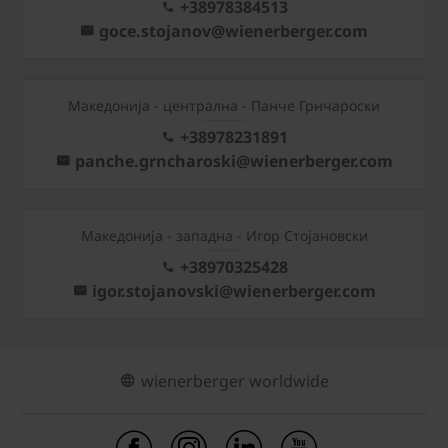
+38978384513
goce.stojanov@wienerberger.com
Mакедонија - централна - Панче Грнчароски
+38978231891
panche.grncharoski@wienerberger.com
Mакедонија - западна - Игор Стојановски
+38970325428
igor.stojanovski@wienerberger.com
wienerberger worldwide