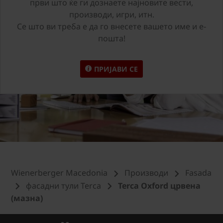
први што ќе ги дознаете најновите вести,
производи, игри, итн.
Се што ви треба е да го внесете вашето име и е-
пошта!
ПРИЈАВИ СЕ
Wienerberger Macedonia
Производи
Fasada
фасадни тули Terca
Terca Oxford црвена
(мазна)