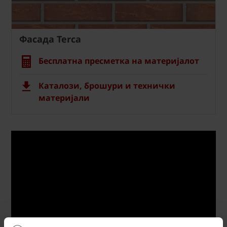
Фасада Terca
Бесплатна пресметка на материјалот
Каталози, брошури и технички
материјали