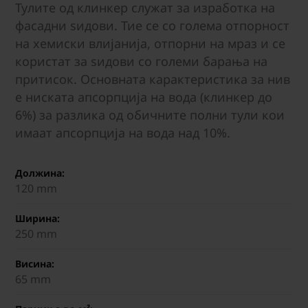
Тулите од клинкер служат за изработка на
фасадни ѕидови. Тие се со голема отпорност
на хемиски влијанија, отпорни на мраз и се
користат за ѕидови со големи барања на
притисок. Основната карактеристика за нив
е ниската апсорпција на вода (клинкер до
6%) за разлика од обичните полни тули кои
имаат апсорпција на вода над 10%.
Должина:
120 mm
Ширина:
250 mm
Висина:
65 mm