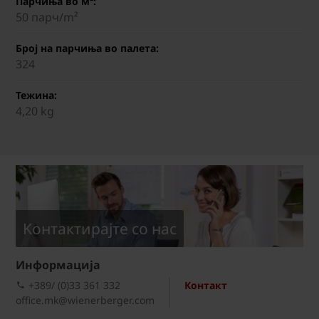
Парчиња во м²:
50 парч/m²
Број на парчиња во палета:
324
Тежина:
4,20 kg
Kонтактирајте со нас
Информациja
+389/ (0)33 361 332
Контакт
office.mk@wienerberger.com