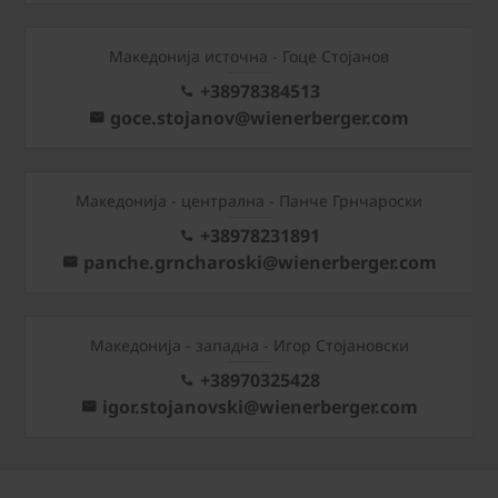
Македонија источна - Гоце Стојанов
+38978384513
goce.stojanov@wienerberger.com
Mакедонија - централна - Панче Грнчароски
+38978231891
panche.grncharoski@wienerberger.com
Mакедонија - западна - Игор Стојановски
+38970325428
igor.stojanovski@wienerberger.com