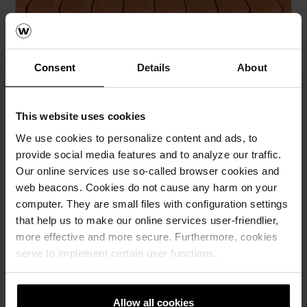
Consent
Details
About
Покрив Tondach
This website uses cookies
Калкулатори за Tondach покрив
We use cookies to personalize content and ads, to
provide social media features and to analyze our traffic.
Бесплатна пресметка на материјалот
Our online services use so-called browser cookies and
web beacons. Cookies do not cause any harm on your
Бесплатен примерок на ќерамида
computer. They are small files with configuration settings
that help us to make our online services user-friendlier,
How-to видеа
more effective and more secure. Furthermore, cookies
serve to implement certain user functions.
Каталози, брошури, технички
материјали
Allow all cookies