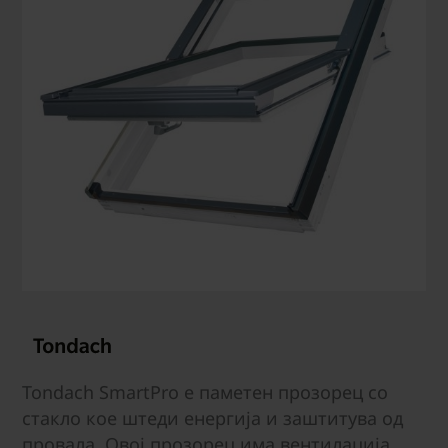
Tondach SmartPro е паметен прозорец со
стакло кое штеди енергија и заштитува од
провала. Овој прозорец има вентилација