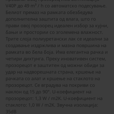
V40P до 49 m³ / h со автоматско подесување.
Белиот премаз на рамката обезбедува
дополнителна заштита од влага, што го
прави овој прозорец идеален избор за кујни,
бањи и простории со зголемена влажност.
Трите слоја полиуретански лак се идеални за
создавање издржлива и мазна површина на
рамката во бела боја. Има елегантна рачка и
четири дихтунга. Преку иновативен систем,
прозорецот е заштитен од можни обиди за
удар на надворешната страна, кршење на
рачката со алат и кршење на стаклото на
прозорецот. Се вградува на покриви со
наклон од 15 до 90°. U-коефициент на
прозорецот: 1,3 W / m2K. U-коефициент на
стаклото: 1,0 W / m2K. Звучна изолација:
35dB