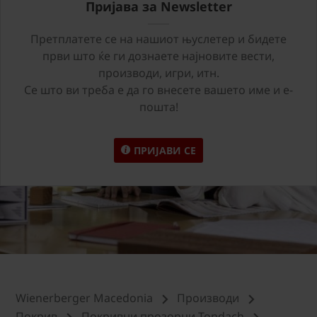
Пријава за Newsletter
Претплатете се на нашиот њуслетер и бидете
први што ќе ги дознаете најновите вести,
производи, игри, итн.
Се што ви треба е да го внесете вашето име и е-
пошта!
ПРИЈАВИ СЕ
Wienerberger Macedonia
Производи
Покрив
Покривни прозорци Tondach