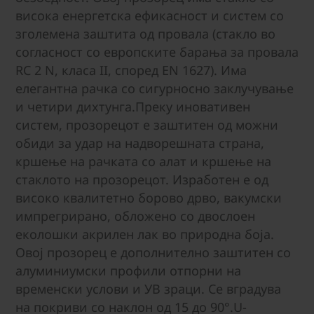
висока енергетска ефикасност и систем со
зголемена заштита од провала (стакло во
согласност со европските барања за провала
RC 2 N, класа II, според EN 1627). Има
елегантна рачка со сигурносно заклучување
и четири дихтунга.Преку иновативен
систем, прозорецот е заштитен од можни
обиди за удар на надворешната страна,
кршење на рачката со алат и кршење на
стаклото на прозорецот. Изработен е од
високо квалитетно борово дрво, вакумски
импрегрирано, обложено со двослоен
еколошки акрилен лак во природна боја.
Овој прозорец е дополнително заштитен со
алуминиумски профили отпорни на
временски услови и УВ зраци. Се вградува
на покриви со наклон од 15 до 90°.U-