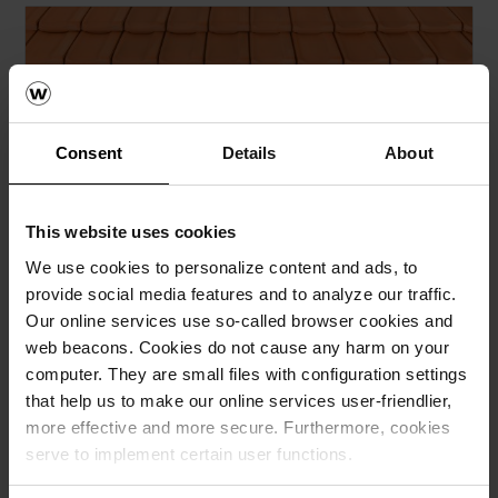
Consent
Details
About
This website uses cookies
Покрив Tondach
We use cookies to personalize content and ads, to
provide social media features and to analyze our traffic.
Калкулатори за Tondach покрив
Our online services use so-called browser cookies and
web beacons. Cookies do not cause any harm on your
Бесплатна пресметка на материјалот
computer. They are small files with configuration settings
that help us to make our online services user-friendlier,
Бесплатен примерок на ќерамида
more effective and more secure. Furthermore, cookies
serve to implement certain user functions.
How-to видеа