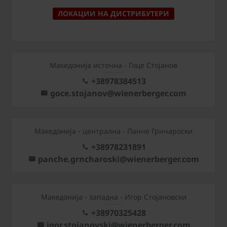
ЛОКАЦИИ НА ДИСТРИБУТЕРИ
Македонија источна - Гоце Стојанов
+38978384513
goce.stojanov@wienerberger.com
Mакедонија - централна - Панче Грнчароски
+38978231891
panche.grncharoski@wienerberger.com
Mакедонија - западна - Игор Стојановски
+38970325428
igor.stojanovski@wienerberger.com