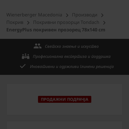
Wienerberger Macedonia
Производи
Покрив
Покривни прозорци Tondach
EnergyPlus покривен прозорец 78x140 cm
Светско знаење и искуство
Професионална експертиза и поддршка
Иновативни и одржливи глинени решенија
ПРОДАЖНИ ПОДРАЧЈА