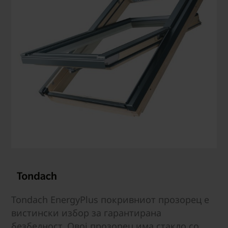
Tondach EnergyPlus покривниот прозорец е
вистински избор за гарантирана
безбедност. Овој прозорец има стакло со